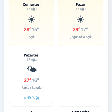
Cumartesi
Pazar
15 Ağu
16 Ağu
☀️
☀️
28°
15°
29°
17°
Açık
Çoğunlukla Açık
Pazartesi
17 Ağu
🌤️
27°
16°
Parçalı Bulutlu
💧 4% Yağış
Salı
Çarşamba