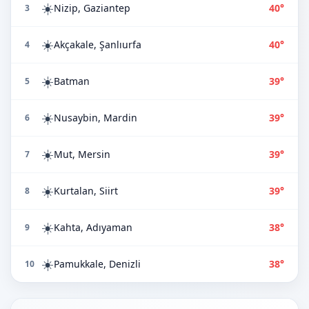
☀️
Nizip, Gaziantep
40°
3
☀️
Akçakale, Şanlıurfa
40°
4
☀️
Batman
39°
5
☀️
Nusaybin, Mardin
39°
6
☀️
Mut, Mersin
39°
7
☀️
Kurtalan, Siirt
39°
8
☀️
Kahta, Adıyaman
38°
9
☀️
Pamukkale, Denizli
38°
10