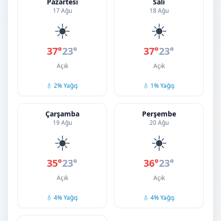
Pazartesi
Salı
17 Ağu
18 Ağu
☀️
☀️
37°
23°
37°
23°
Açık
Açık
💧 2% Yağış
💧 1% Yağış
Çarşamba
Perşembe
19 Ağu
20 Ağu
☀️
☀️
35°
23°
36°
23°
Açık
Açık
💧 4% Yağış
💧 4% Yağış