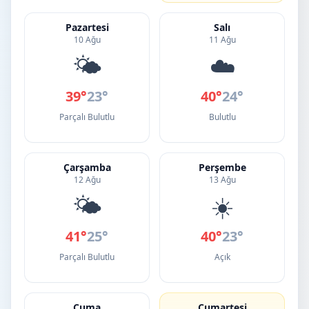
Pazartesi
Salı
10 Ağu
11 Ağu
🌤️
☁️
39°
23°
40°
24°
Parçalı Bulutlu
Bulutlu
Çarşamba
Perşembe
12 Ağu
13 Ağu
🌤️
☀️
41°
25°
40°
23°
Parçalı Bulutlu
Açık
Cuma
Cumartesi