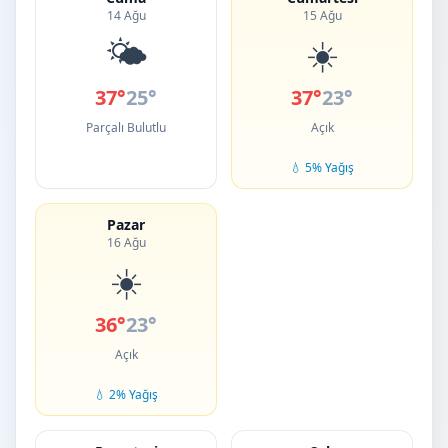
14 Ağu
15 Ağu
🌤️
☀️
37°
25°
37°
23°
Parçalı Bulutlu
Açık
💧 5% Yağış
Pazar
16 Ağu
☀️
36°
23°
Açık
💧 2% Yağış