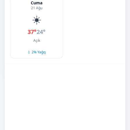
Cuma
21 Ağu
☀️
37°
24°
Açık
💧 2% Yağış