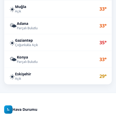
Muğla
☀️
33°
Açık
Adana
🌤️
33°
Parçalı Bulutlu
Gaziantep
☀️
35°
Çoğunlukla Açık
Konya
🌤️
33°
Parçalı Bulutlu
Eskişehir
☀️
29°
Açık
Hava Durumu