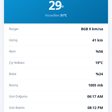
29
°
Hissedilen
31°C
BGB 9 km/sa
Rüzgar
41 km
Görüş
%56
Nem
19°C
Çiy Noktası
%24
Bulut
1005 mb
Basınç
06:17 AM
Gün Doğumu
08:12 PM
Gün Batımı