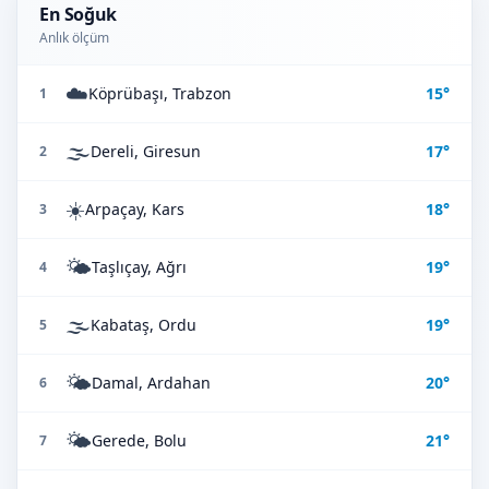
En Soğuk
Anlık ölçüm
☁️
Köprübaşı, Trabzon
15°
1
🌫️
Dereli, Giresun
17°
2
☀️
Arpaçay, Kars
18°
3
🌤️
Taşlıçay, Ağrı
19°
4
🌫️
Kabataş, Ordu
19°
5
🌤️
Damal, Ardahan
20°
6
🌤️
Gerede, Bolu
21°
7