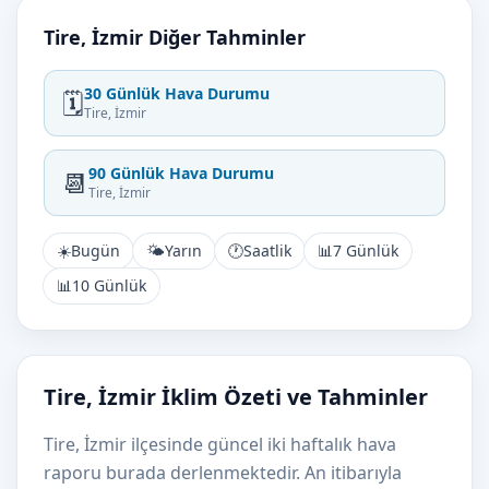
Tire, İzmir Diğer Tahminler
30 Günlük Hava Durumu
🗓️
Tire, İzmir
90 Günlük Hava Durumu
📆
Tire, İzmir
☀️
Bugün
🌤️
Yarın
🕐
Saatlik
📊
7 Günlük
📊
10 Günlük
Tire, İzmir İklim Özeti ve Tahminler
Tire, İzmir ilçesinde güncel iki haftalık hava
raporu burada derlenmektedir. An itibarıyla