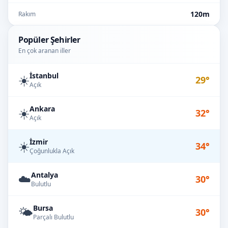
120m
Rakım
Popüler Şehirler
En çok aranan iller
İstanbul
☀️
29°
Açık
Ankara
☀️
32°
Açık
İzmir
☀️
34°
Çoğunlukla Açık
Antalya
☁️
30°
Bulutlu
Bursa
🌤️
30°
Parçalı Bulutlu