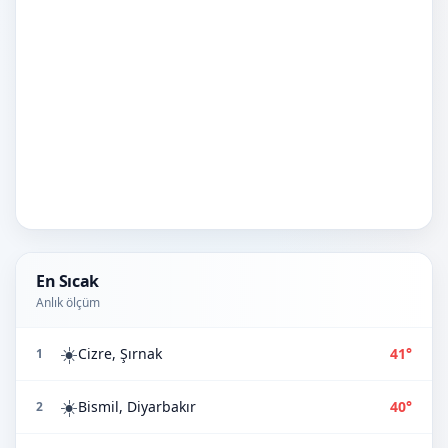
En Sıcak
Anlık ölçüm
☀️
Cizre, Şırnak
41°
1
☀️
Bismil, Diyarbakır
40°
2