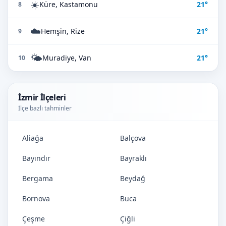
☀️
Küre, Kastamonu
21°
8
☁️
Hemşin, Rize
21°
9
🌤️
Muradiye, Van
21°
10
İzmir İlçeleri
İlçe bazlı tahminler
Aliağa
Balçova
Bayındır
Bayraklı
Bergama
Beydağ
Bornova
Buca
Çeşme
Çiğli