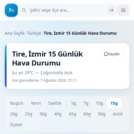
Şehir veya ilçe ara
Ana Sayfa
›
Türkiye
›
Tire, İzmir 15 Günlük Hava Durumu
Tire, İzmir 15 Günlük
Kaydet
Hava Durumu
Şu an 29°C — Çoğunlukla Açık
Son güncelleme:
7 Ağustos 2026, 21:11
Bugün
Yarın
Saatlik
5g
7g
10g
15g
20g
25g
30g
40g
45g
60g
90g
Anlık
İlçeler