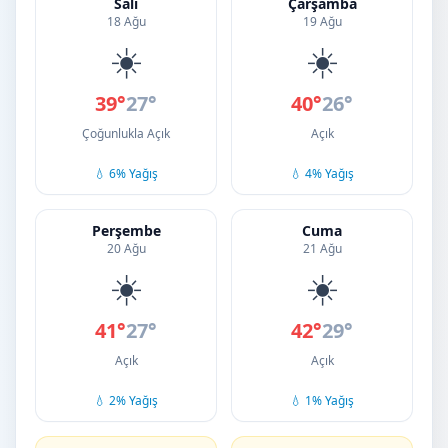
Salı
Çarşamba
18 Ağu
19 Ağu
☀️
☀️
39°
27°
40°
26°
Çoğunlukla Açık
Açık
💧 6% Yağış
💧 4% Yağış
Perşembe
Cuma
20 Ağu
21 Ağu
☀️
☀️
41°
27°
42°
29°
Açık
Açık
💧 2% Yağış
💧 1% Yağış