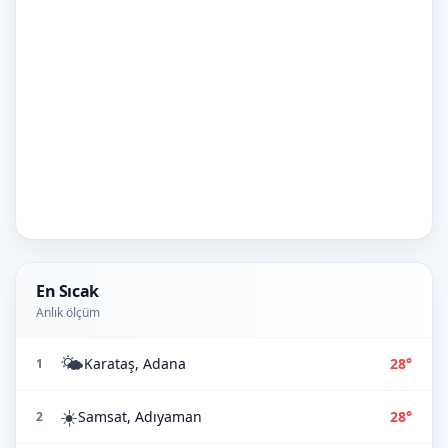
En Sıcak
Anlık ölçüm
🌤️
Karataş, Adana
28°
1
☀️
Samsat, Adıyaman
28°
2