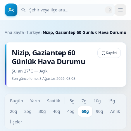
Şehir veya ilçe ara
Ana Sayfa
›
Türkiye
›
Nizip, Gaziantep 60 Günlük Hava Durumu
Nizip, Gaziantep 60
Kaydet
Günlük Hava Durumu
Şu an 27°C — Açık
Son güncelleme:
8 Ağustos 2026, 08:08
Bugün
Yarın
Saatlik
5g
7g
10g
15g
20g
25g
30g
40g
45g
60g
90g
Anlık
İlçeler