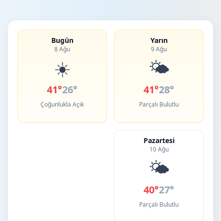
Bugün
Yarın
8 Ağu
9 Ağu
☀️
🌤️
41°
26°
41°
28°
Çoğunlukla Açık
Parçalı Bulutlu
Pazartesi
10 Ağu
🌤️
40°
27°
Parçalı Bulutlu