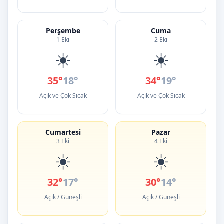
Perşembe
Cuma
1 Eki
2 Eki
☀️
☀️
35°
18°
34°
19°
Açık ve Çok Sıcak
Açık ve Çok Sıcak
Cumartesi
Pazar
3 Eki
4 Eki
☀️
☀️
32°
17°
30°
14°
Açık / Güneşli
Açık / Güneşli