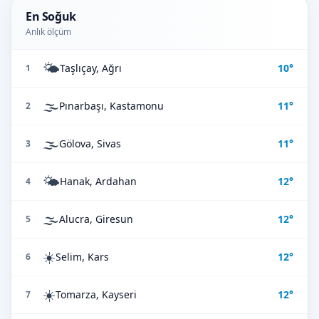
En Soğuk
Anlık ölçüm
🌤️
Taşlıçay, Ağrı
10°
1
🌫️
Pınarbaşı, Kastamonu
11°
2
🌫️
Gölova, Sivas
11°
3
🌤️
Hanak, Ardahan
12°
4
🌫️
Alucra, Giresun
12°
5
☀️
Selim, Kars
12°
6
☀️
Tomarza, Kayseri
12°
7