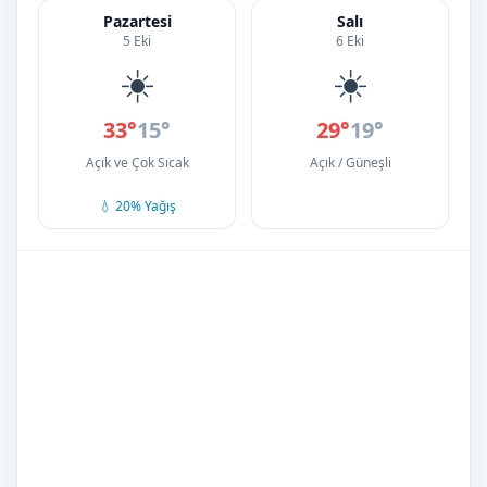
Pazartesi
Salı
5 Eki
6 Eki
☀️
☀️
33°
15°
29°
19°
Açık ve Çok Sıcak
Açık / Güneşli
💧 20% Yağış