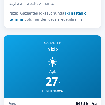
sayfalarına bakabilirsiniz.
Nizip, Gaziantep lokasyonunda
iki haftalık
tahmin
bölümünden devam edebilirsiniz.
GAZIANTEP
Nizip
☀️
Açık
27
°
Hissedilen
29°C
BGB 5 km/sa
Rüzgar