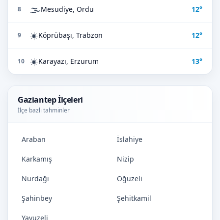
🌫️
Mesudiye, Ordu
12°
8
☀️
Köprübaşı, Trabzon
12°
9
☀️
Karayazı, Erzurum
13°
10
Gaziantep İlçeleri
İlçe bazlı tahminler
Araban
İslahiye
Karkamış
Nizip
Nurdağı
Oğuzeli
Şahinbey
Şehitkamil
Yavuzeli