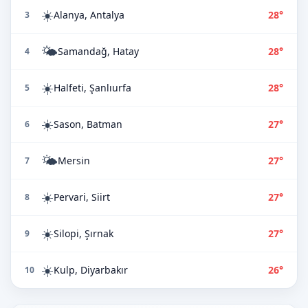
☀️
Alanya, Antalya
28°
3
🌤️
Samandağ, Hatay
28°
4
☀️
Halfeti, Şanlıurfa
28°
5
☀️
Sason, Batman
27°
6
🌤️
Mersin
27°
7
☀️
Pervari, Siirt
27°
8
☀️
Silopi, Şırnak
27°
9
☀️
Kulp, Diyarbakır
26°
10