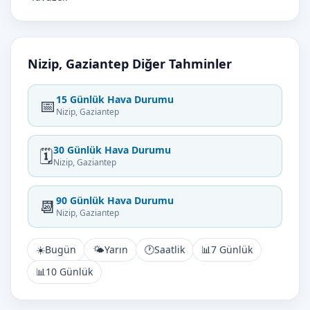
Nizip, Gaziantep Diğer Tahminler
15 Günlük Hava Durumu
📅
Nizip, Gaziantep
30 Günlük Hava Durumu
🗓️
Nizip, Gaziantep
90 Günlük Hava Durumu
📆
Nizip, Gaziantep
☀️
Bugün
🌤️
Yarın
🕐
Saatlik
📊
7 Günlük
📊
10 Günlük