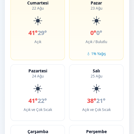
Cumartesi
Pazar
22 Ağu
23 Ağu
☀️
☀️
41°
29°
0°
0°
Açık
Açık / Bulutlu
💧 1% Yağış
Pazartesi
Salı
24 Ağu
25 Ağu
☀️
☀️
41°
22°
38°
21°
Açık ve Çok Sıcak
Açık ve Çok Sıcak
Çarşamba
Perşembe