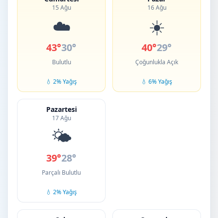
15 Ağu
16 Ağu
☁️
☀️
43°
30°
40°
29°
Bulutlu
Çoğunlukla Açık
💧 2% Yağış
💧 6% Yağış
Pazartesi
17 Ağu
🌤️
39°
28°
Parçalı Bulutlu
💧 2% Yağış