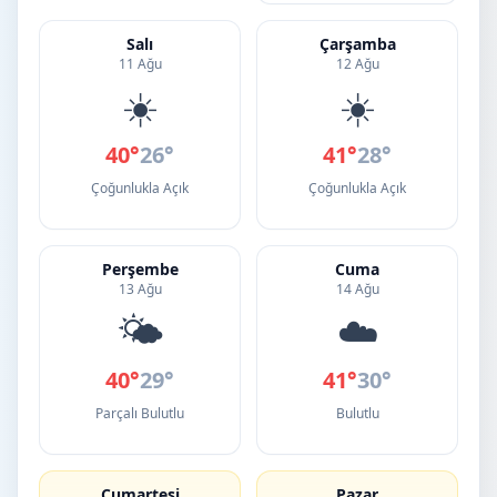
Salı
Çarşamba
11 Ağu
12 Ağu
☀️
☀️
40°
26°
41°
28°
Çoğunlukla Açık
Çoğunlukla Açık
Perşembe
Cuma
13 Ağu
14 Ağu
🌤️
☁️
40°
29°
41°
30°
Parçalı Bulutlu
Bulutlu
Cumartesi
Pazar