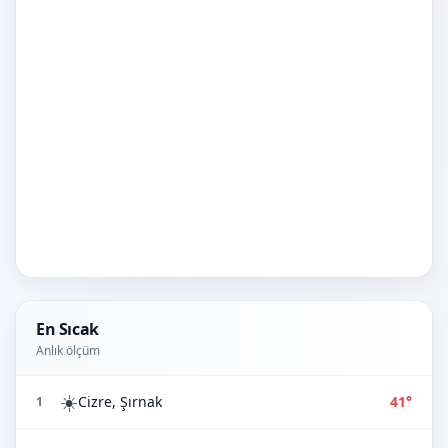
En Sıcak
Anlık ölçüm
☀️
Cizre, Şırnak
41°
1