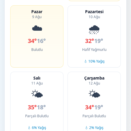
Pazar
Pazartesi
9 Ağu
10 Ağu
☁️
🌧️
34°
16°
32°
19°
Bulutlu
Hafif Yağmurlu
💧 10% Yağış
Salı
Çarşamba
11 Ağu
12 Ağu
🌤️
🌤️
35°
18°
34°
19°
Parçalı Bulutlu
Parçalı Bulutlu
💧 6% Yağış
💧 2% Yağış