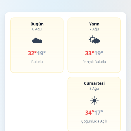
Bugün
Yarın
6 Ağu
7 Ağu
☁️
🌤️
32°
19°
33°
19°
Bulutlu
Parçalı Bulutlu
Cumartesi
8 Ağu
☀️
34°
17°
Çoğunlukla Açık