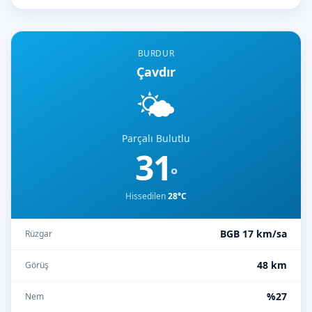
BURDUR
Çavdır
🌤️
Parçalı Bulutlu
31
°
Hissedilen
28°C
BGB 17 km/sa
Rüzgar
48 km
Görüş
%27
Nem