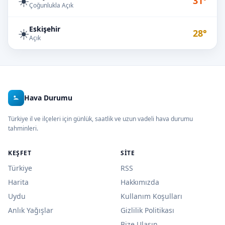
☀️
31°
Çoğunlukla Açık
Eskişehir
☀️
28°
Açık
Hava Durumu
Türkiye il ve ilçeleri için günlük, saatlik ve uzun vadeli hava durumu
tahminleri.
KEŞFET
SITE
Türkiye
RSS
Harita
Hakkımızda
Uydu
Kullanım Koşulları
Anlık Yağışlar
Gizlilik Politikası
Bize Ulaşın