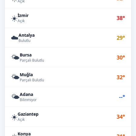
Açık
İzmir
☀️
38°
Açık
Antalya
☁️
29°
Bulutlu
Bursa
🌤️
30°
Parçalı Bulutlu
Muğla
🌤️
32°
Parçalı Bulutlu
Adana
🌤️
--°
Bilinmiyor
Gaziantep
☀️
34°
Açık
Konya