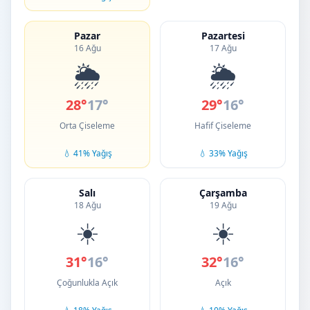
Pazar
Pazartesi
16 Ağu
17 Ağu
🌦️
🌦️
28°
17°
29°
16°
Orta Çiseleme
Hafif Çiseleme
💧 41% Yağış
💧 33% Yağış
Salı
Çarşamba
18 Ağu
19 Ağu
☀️
☀️
31°
16°
32°
16°
Çoğunlukla Açık
Açık