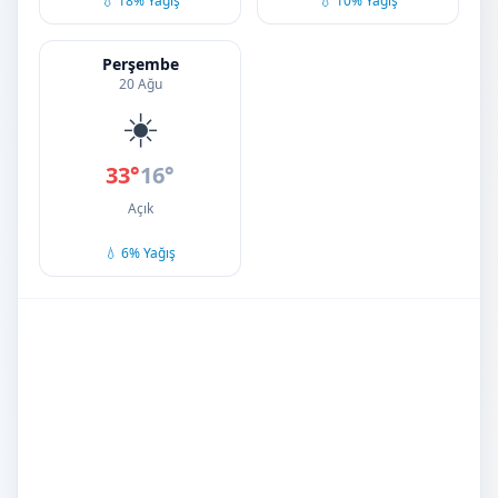
💧 18% Yağış
💧 10% Yağış
Perşembe
20 Ağu
☀️
33°
16°
Açık
💧 6% Yağış