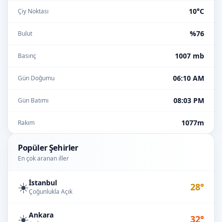
10°C
Çiy Noktası
%76
Bulut
1007 mb
Basınç
06:10 AM
Gün Doğumu
08:03 PM
Gün Batımı
1077m
Rakım
Popüler Şehirler
En çok aranan iller
İstanbul
☀️
28°
Çoğunlukla Açık
Ankara
☀️
32°