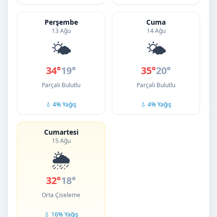
Perşembe
Cuma
13 Ağu
14 Ağu
🌤️
🌤️
34°
19°
35°
20°
Parçalı Bulutlu
Parçalı Bulutlu
💧 4% Yağış
💧 4% Yağış
Cumartesi
15 Ağu
🌦️
32°
18°
Orta Çiseleme
💧 16% Yağış