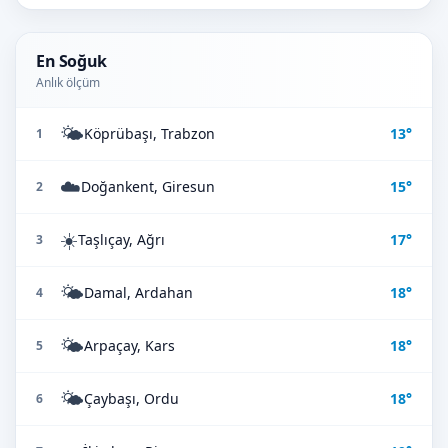
En Soğuk
Anlık ölçüm
🌤️
Köprübaşı, Trabzon
13°
1
☁️
Doğankent, Giresun
15°
2
☀️
Taşlıçay, Ağrı
17°
3
🌤️
Damal, Ardahan
18°
4
🌤️
Arpaçay, Kars
18°
5
🌤️
Çaybaşı, Ordu
18°
6