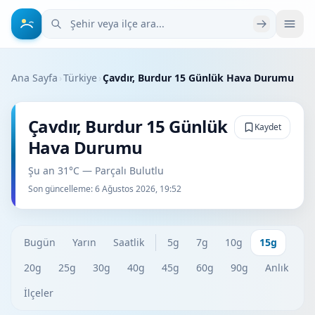
Şehir veya ilçe ara
Ana Sayfa
›
Türkiye
›
Çavdır, Burdur 15 Günlük Hava Durumu
Çavdır, Burdur 15 Günlük
Kaydet
Hava Durumu
Şu an 31°C — Parçalı Bulutlu
Son güncelleme:
6 Ağustos 2026, 19:52
Bugün
Yarın
Saatlik
5g
7g
10g
15g
20g
25g
30g
40g
45g
60g
90g
Anlık
İlçeler