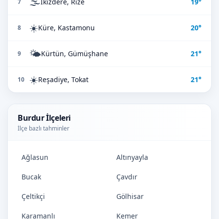
🌫️
İkizdere, Rize
19°
7
☀️
Küre, Kastamonu
20°
8
🌤️
Kürtün, Gümüşhane
21°
9
☀️
Reşadiye, Tokat
21°
10
Burdur İlçeleri
İlçe bazlı tahminler
Ağlasun
Altınyayla
Bucak
Çavdır
Çeltikçi
Gölhisar
Karamanlı
Kemer