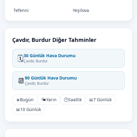
Tefenni
Yeşilova
Çavdır, Burdur Diğer Tahminler
30 Günlük Hava Durumu
🗓️
Çavdır, Burdur
90 Günlük Hava Durumu
📆
Çavdır, Burdur
☀️
Bugün
🌤️
Yarın
🕐
Saatlik
📊
7 Günlük
📊
10 Günlük