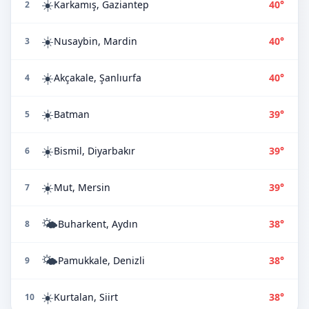
☀️
Karkamış, Gaziantep
40°
2
☀️
Nusaybin, Mardin
40°
3
☀️
Akçakale, Şanlıurfa
40°
4
☀️
Batman
39°
5
☀️
Bismil, Diyarbakır
39°
6
☀️
Mut, Mersin
39°
7
🌤️
Buharkent, Aydın
38°
8
🌤️
Pamukkale, Denizli
38°
9
☀️
Kurtalan, Siirt
38°
10