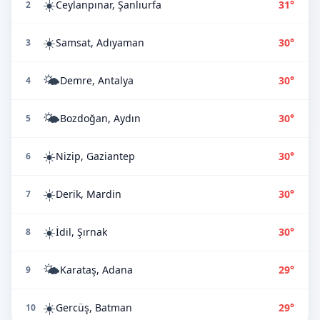
☀️
Ceylanpınar, Şanlıurfa
31°
2
☀️
Samsat, Adıyaman
30°
3
🌤️
Demre, Antalya
30°
4
🌤️
Bozdoğan, Aydın
30°
5
☀️
Nizip, Gaziantep
30°
6
☀️
Derik, Mardin
30°
7
☀️
İdil, Şırnak
30°
8
🌤️
Karataş, Adana
29°
9
☀️
Gercüş, Batman
29°
10