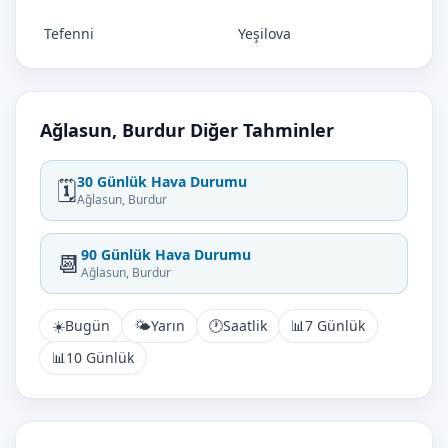
Tefenni
Yeşilova
Ağlasun, Burdur Diğer Tahminler
30 Günlük Hava Durumu
🗓️
Ağlasun, Burdur
90 Günlük Hava Durumu
📆
Ağlasun, Burdur
☀️
Bugün
🌤️
Yarın
🕐
Saatlik
📊
7 Günlük
📊
10 Günlük