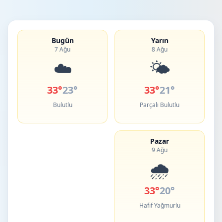
Bugün
Yarın
7 Ağu
8 Ağu
☁️
🌤️
33°
23°
33°
21°
Bulutlu
Parçalı Bulutlu
Pazar
9 Ağu
🌧️
33°
20°
Hafif Yağmurlu