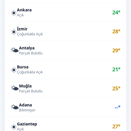
Ankara
☀️
24°
Açık
İzmir
☀️
28°
Çoğunlukla Açık
Antalya
🌤️
29°
Parçalı Bulutlu
Bursa
☀️
21°
Çoğunlukla Açık
Muğla
🌤️
25°
Parçalı Bulutlu
Adana
🌤️
--°
Bilinmiyor
Gaziantep
☀️
27°
Açık