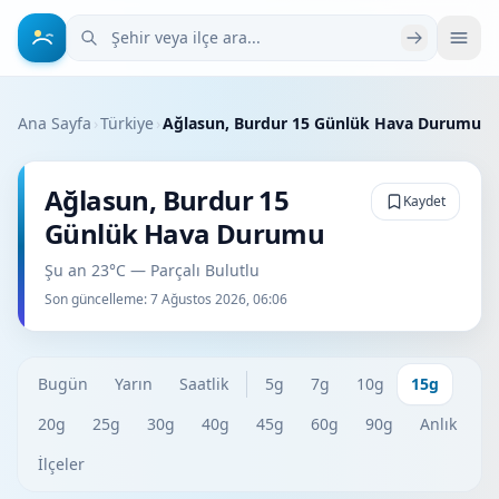
Şehir veya ilçe ara
Ana Sayfa
›
Türkiye
›
Ağlasun, Burdur 15 Günlük Hava Durumu
Ağlasun, Burdur 15
Kaydet
Günlük Hava Durumu
Şu an 23°C — Parçalı Bulutlu
Son güncelleme:
7 Ağustos 2026, 06:06
Bugün
Yarın
Saatlik
5g
7g
10g
15g
20g
25g
30g
40g
45g
60g
90g
Anlık
İlçeler