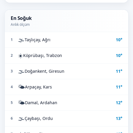
En Soğuk
Anlık ölçüm
🌫️
Taşlıçay, Ağrı
10°
1
☀️
Köprübaşı, Trabzon
10°
2
🌫️
Doğankent, Giresun
11°
3
🌤️
Arpaçay, Kars
11°
4
🌤️
Damal, Ardahan
12°
5
🌫️
Çaybaşı, Ordu
13°
6