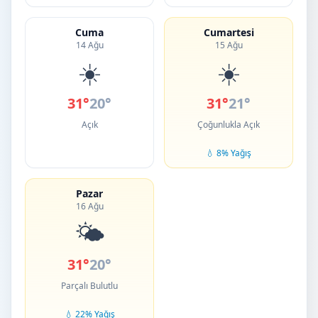
Cuma
Cumartesi
14 Ağu
15 Ağu
☀️
☀️
31°
20°
31°
21°
Açık
Çoğunlukla Açık
💧 8% Yağış
Pazar
16 Ağu
🌤️
31°
20°
Parçalı Bulutlu
💧 22% Yağış