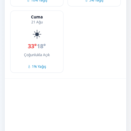
💧 10% Yağış
💧 5% Yağış
Cuma
21 Ağu
☀️
33°
18°
Çoğunlukla Açık
💧 1% Yağış