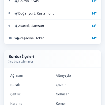
☀️
Gölova, Sivas
13°
7
☀️
Doğanyurt, Kastamonu
14°
8
☀️
Asarcık, Samsun
14°
9
🌤️
Reşadiye, Tokat
14°
10
Burdur İlçeleri
İlçe bazlı tahminler
Ağlasun
Altınyayla
Bucak
Çavdır
Çeltikçi
Gölhisar
Karamanlı
Kemer