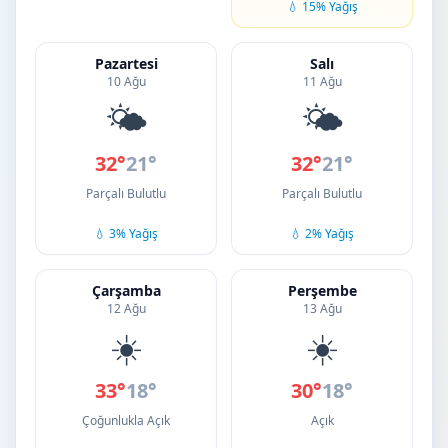
💧 15% Yağış
Pazartesi
Salı
10 Ağu
11 Ağu
🌤️
🌤️
32°
21°
32°
21°
Parçalı Bulutlu
Parçalı Bulutlu
💧 3% Yağış
💧 2% Yağış
Çarşamba
Perşembe
12 Ağu
13 Ağu
☀️
☀️
33°
18°
30°
18°
Çoğunlukla Açık
Açık