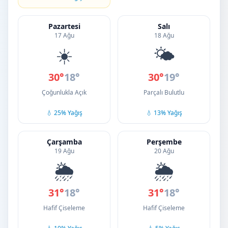
Pazartesi
Salı
17 Ağu
18 Ağu
☀️
🌤️
30°
18°
30°
19°
Çoğunlukla Açık
Parçalı Bulutlu
💧 25% Yağış
💧 13% Yağış
Çarşamba
Perşembe
19 Ağu
20 Ağu
🌦️
🌦️
31°
18°
31°
18°
Hafif Çiseleme
Hafif Çiseleme