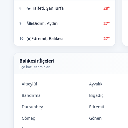
☀️
Halfeti, Şanlıurfa
28°
8
🌤️
Didim, Aydın
27°
9
☀️
Edremit, Balıkesir
27°
10
Balıkesir İlçeleri
İlçe bazlı tahminler
Altıeylül
Ayvalık
Bandırma
Bigadiç
Dursunbey
Edremit
Gömeç
Gönen