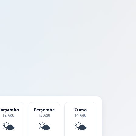
Çarşamba
Perşembe
Cuma
12 Ağu
13 Ağu
14 Ağu
🌤️
🌤️
🌤️