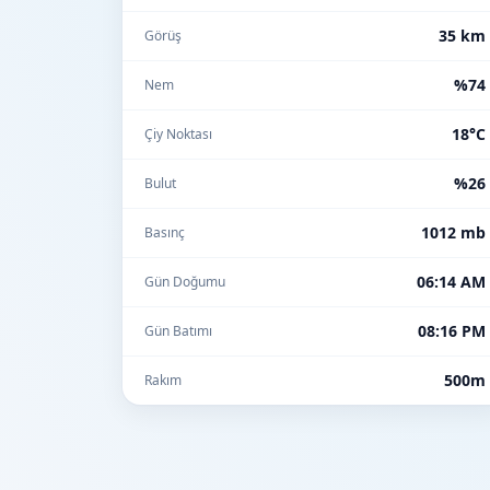
35 km
Görüş
%74
Nem
18°C
Çiy Noktası
%26
Bulut
1012 mb
Basınç
06:14 AM
Gün Doğumu
08:16 PM
Gün Batımı
500m
Rakım