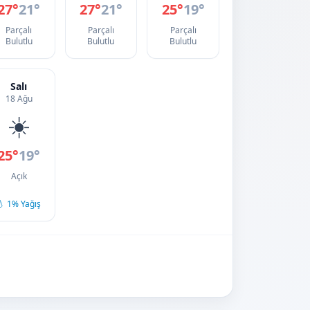
27°
21°
27°
21°
25°
19°
Parçalı
Parçalı
Parçalı
Bulutlu
Bulutlu
Bulutlu
Salı
18 Ağu
☀️
25°
19°
Açık
💧 1% Yağış