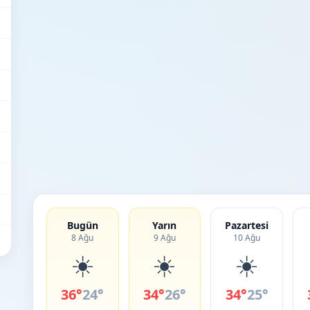
Bugün
Yarın
Pazartesi
8 Ağu
9 Ağu
10 Ağu
☀️
☀️
☀️
36°
24°
34°
26°
34°
25°