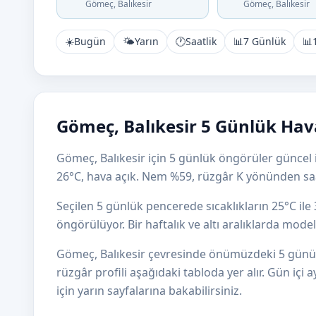
Gömeç, Balıkesir
Gömeç, Balıkesir
☀️
Bugün
🌤️
Yarın
🕐
Saatlik
📊
7 Günlük
📊
Gömeç, Balıkesir 5 Günlük Hav
Gömeç, Balıkesir için 5 günlük öngörüler güncel i
26°C, hava açık. Nem %59, rüzgâr K yönünden sa
Seçilen 5 günlük pencerede sıcaklıkların 25°C il
öngörülüyor. Bir haftalık ve altı aralıklarda mod
Gömeç, Balıkesir çevresinde önümüzdeki 5 günün s
rüzgâr profili aşağıdaki tabloda yer alır. Gün içi a
için yarın sayfalarına bakabilirsiniz.