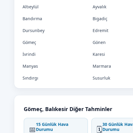
Altıeylül
Ayvalık
Bandırma
Bigadiç
Dursunbey
Edremit
Gömeç
Gönen
İvrindi
Karesi
Manyas
Marmara
Sındırgı
Susurluk
Gömeç, Balıkesir Diğer Tahminler
15 Günlük Hava
30 Günlük Hav
📅
🗓️
Durumu
Durumu