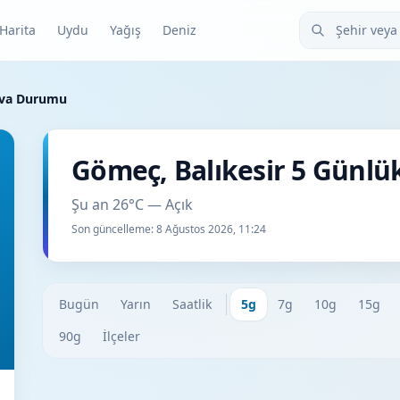
Şehir veya ilçe
Harita
Uydu
Yağış
Deniz
ava Durumu
Gömeç, Balıkesir 5 Günl
Şu an 26°C — Açık
Son güncelleme:
8 Ağustos 2026, 11:24
Bugün
Yarın
Saatlik
5g
7g
10g
15g
90g
İlçeler