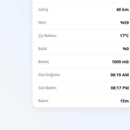
40 km
Görüş
%59
Nem
17°C
Çiy Noktası
%0
Bulut
1009 mb
Basınç
06:19 AM
Gün Doğumu
08:17 PM
Gün Batımı
15m
Rakım