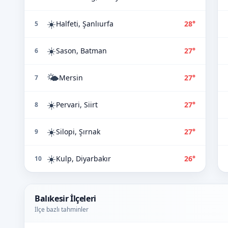
☀️
Halfeti, Şanlıurfa
28°
5
☀️
Sason, Batman
27°
6
🌤️
Mersin
27°
7
☀️
Pervari, Siirt
27°
8
☀️
Silopi, Şırnak
27°
9
☀️
Kulp, Diyarbakır
26°
10
Balıkesir İlçeleri
İlçe bazlı tahminler