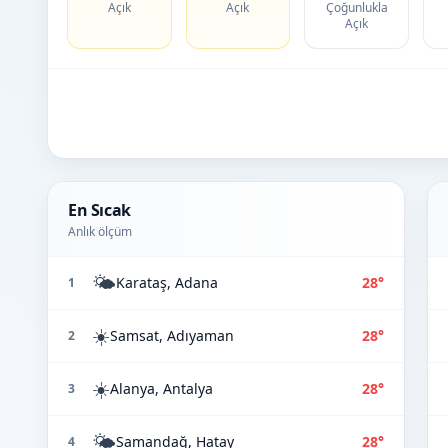
Açık
Açık
Çoğunlukla
Açık
En Sıcak
Anlık ölçüm
🌤️
Karataş, Adana
28°
1
☀️
Samsat, Adıyaman
28°
2
☀️
Alanya, Antalya
28°
3
🌤️
Samandağ, Hatay
28°
4