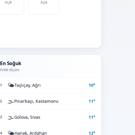
Açık
Açık
En Soğuk
Anlık ölçüm
🌤️
Taşlıçay, Ağrı
10°
1
🌫️
Pınarbaşı, Kastamonu
11°
2
🌫️
Gölova, Sivas
11°
3
🌤️
Hanak, Ardahan
12°
4