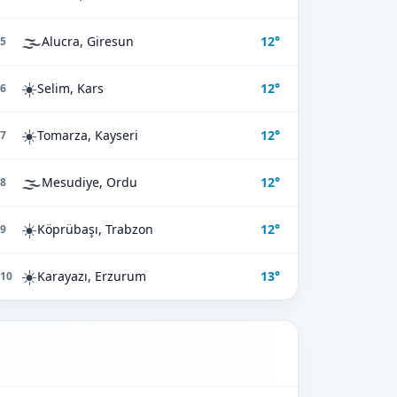
🌫️
Alucra, Giresun
12°
5
☀️
Selim, Kars
12°
6
☀️
Tomarza, Kayseri
12°
7
🌫️
Mesudiye, Ordu
12°
8
☀️
Köprübaşı, Trabzon
12°
9
☀️
Karayazı, Erzurum
13°
10