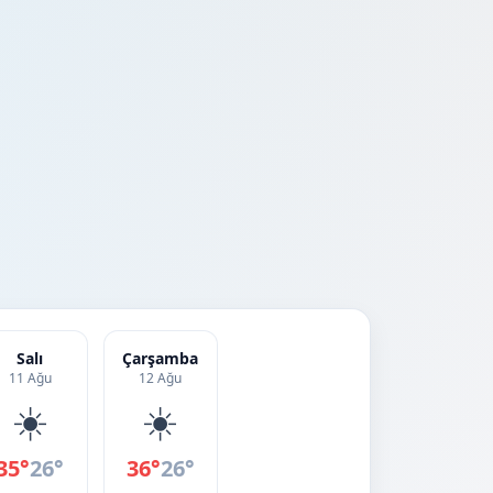
Salı
Çarşamba
11 Ağu
12 Ağu
☀️
☀️
35°
26°
36°
26°