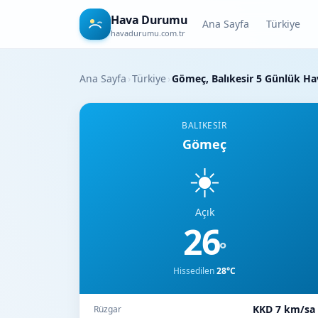
Hava Durumu
Ana Sayfa
Türkiye
havadurumu.com.tr
Ana Sayfa
›
Türkiye
›
Gömeç, Balıkesir 5 Günlük H
BALIKESIR
Gömeç
☀️
Açık
26
°
Hissedilen
28°C
KKD 7 km/sa
Rüzgar