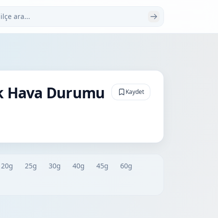
 ara
ük Hava Durumu
Kaydet
20g
25g
30g
40g
45g
60g