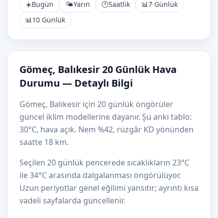
☀️
Bugün
🌤️
Yarın
🕐
Saatlik
📊
7 Günlük
📊
10 Günlük
Gömeç, Balıkesir 20 Günlük Hava
Durumu — Detaylı Bilgi
Gömeç, Balıkesir için 20 günlük öngörüler
güncel iklim modellerine dayanır. Şu anki tablo:
30°C, hava açık. Nem %42, rüzgâr KD yönünden
saatte 18 km.
Seçilen 20 günlük pencerede sıcaklıkların 23°C
ile 34°C arasında dalgalanması öngörülüyor.
Uzun periyotlar genel eğilimi yansıtır; ayrıntı kısa
vadeli sayfalarda güncellenir.