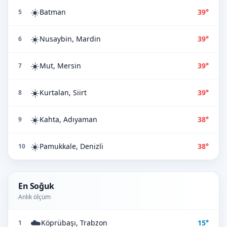
☀️
Batman
39°
5
☀️
Nusaybin, Mardin
39°
6
☀️
Mut, Mersin
39°
7
☀️
Kurtalan, Siirt
39°
8
☀️
Kahta, Adıyaman
38°
9
☀️
Pamukkale, Denizli
38°
10
En Soğuk
Anlık ölçüm
☁️
Köprübaşı, Trabzon
15°
1