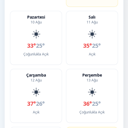
Pazartesi
Salı
10 Ağu
11 Ağu
☀️
☀️
33°
25°
35°
25°
Çoğunlukla Açık
Açık
Çarşamba
Perşembe
12 Ağu
13 Ağu
☀️
☀️
37°
26°
36°
25°
Açık
Çoğunlukla Açık