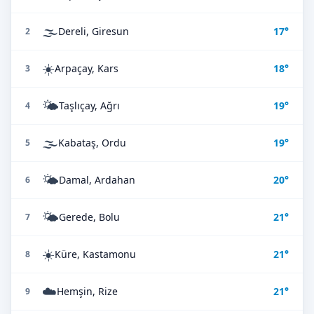
🌫️
Dereli, Giresun
17°
2
☀️
Arpaçay, Kars
18°
3
🌤️
Taşlıçay, Ağrı
19°
4
🌫️
Kabataş, Ordu
19°
5
🌤️
Damal, Ardahan
20°
6
🌤️
Gerede, Bolu
21°
7
☀️
Küre, Kastamonu
21°
8
☁️
Hemşin, Rize
21°
9