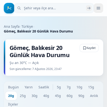
Şehir veya ilçe ara
Ana Sayfa
›
Türkiye
›
Gömeç, Balıkesir 20 Günlük Hava Durumu
Gömeç, Balıkesir 20
Kaydet
Günlük Hava Durumu
Şu an 30°C — Açık
Son güncelleme:
7 Ağustos 2026, 23:47
Bugün
Yarın
Saatlik
5g
7g
10g
15g
20g
25g
30g
40g
45g
60g
90g
Anlık
İlçeler