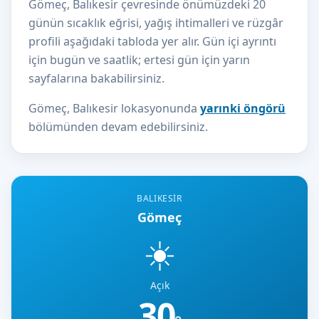
Gömeç, Balıkesir çevresinde önümüzdeki 20
günün sıcaklık eğrisi, yağış ihtimalleri ve rüzgâr
profili aşağıdaki tabloda yer alır. Gün içi ayrıntı
için bugün ve saatlik; ertesi gün için yarın
sayfalarına bakabilirsiniz.
Gömeç, Balıkesir lokasyonunda
yarınki öngörü
bölümünden devam edebilirsiniz.
BALIKESIR
Gömeç
☀️
Açık
30