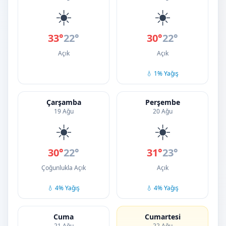
☀️
☀️
33°
22°
30°
22°
Açık
Açık
💧 1% Yağış
Çarşamba
Perşembe
19 Ağu
20 Ağu
☀️
☀️
30°
22°
31°
23°
Çoğunlukla Açık
Açık
💧 4% Yağış
💧 4% Yağış
Cuma
Cumartesi
21 Ağu
22 Ağu