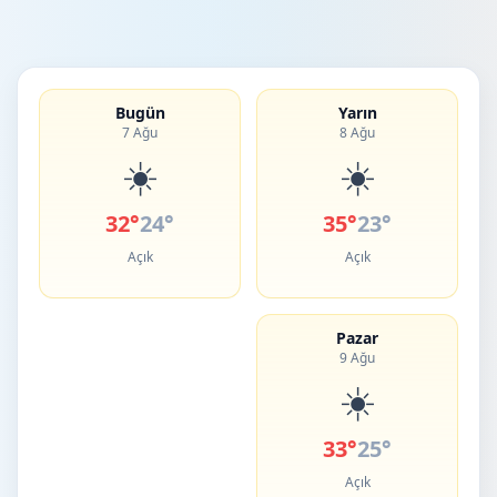
Bugün
Yarın
7 Ağu
8 Ağu
☀️
☀️
32°
24°
35°
23°
Açık
Açık
Pazar
9 Ağu
☀️
33°
25°
Açık