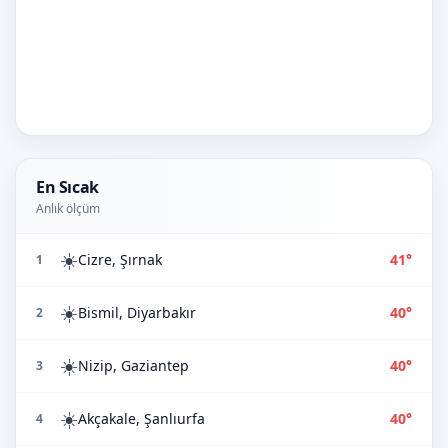
En Sıcak
Anlık ölçüm
☀️
Cizre, Şırnak
41°
1
☀️
Bismil, Diyarbakır
40°
2
☀️
Nizip, Gaziantep
40°
3
☀️
Akçakale, Şanlıurfa
40°
4