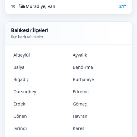
🌤️
Muradiye, Van
21°
10
Balıkesir İlçeleri
İlçe bazlı tahminler
Altıeylül
Ayvalık
Balya
Bandırma
Bigadiç
Burhaniye
Dursunbey
Edremit
Erdek
Gömeç
Gönen
Havran
İvrindi
Karesi