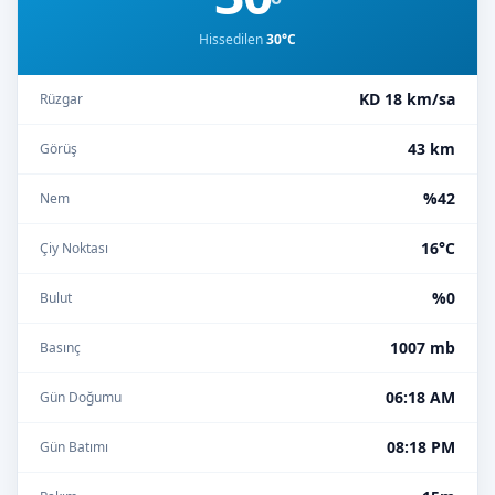
°
Hissedilen
30°C
KD 18 km/sa
Rüzgar
43 km
Görüş
%42
Nem
16°C
Çiy Noktası
%0
Bulut
1007 mb
Basınç
06:18 AM
Gün Doğumu
08:18 PM
Gün Batımı