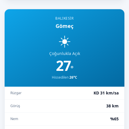
BALIKESIR
Gömeç
☀️
Çoğunlukla Açık
27
°
Hissedilen
26°C
KD 31 km/sa
Rüzgar
38 km
Görüş
%65
Nem