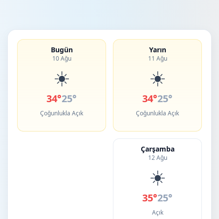
Bugün
Yarın
10 Ağu
11 Ağu
☀️
☀️
34°
25°
34°
25°
Çoğunlukla Açık
Çoğunlukla Açık
Çarşamba
12 Ağu
☀️
35°
25°
Açık