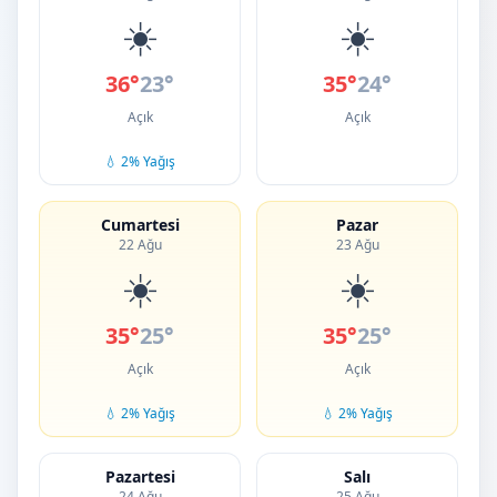
☀️
☀️
36°
23°
35°
24°
Açık
Açık
💧 2% Yağış
Cumartesi
Pazar
22 Ağu
23 Ağu
☀️
☀️
35°
25°
35°
25°
Açık
Açık
💧 2% Yağış
💧 2% Yağış
Pazartesi
Salı
24 Ağu
25 Ağu