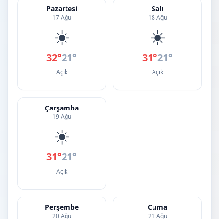
Pazartesi
Salı
17 Ağu
18 Ağu
☀️
☀️
32°
21°
31°
21°
Açık
Açık
Çarşamba
19 Ağu
☀️
31°
21°
Açık
Perşembe
Cuma
20 Ağu
21 Ağu