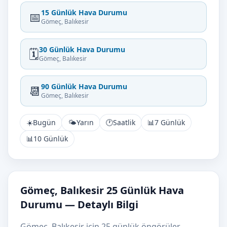
15 Günlük Hava Durumu
📅
Gömeç, Balıkesir
30 Günlük Hava Durumu
🗓️
Gömeç, Balıkesir
90 Günlük Hava Durumu
📆
Gömeç, Balıkesir
☀️
Bugün
🌤️
Yarın
🕐
Saatlik
📊
7 Günlük
📊
10 Günlük
Gömeç, Balıkesir 25 Günlük Hava
Durumu — Detaylı Bilgi
Gömeç, Balıkesir için 25 günlük öngörüler