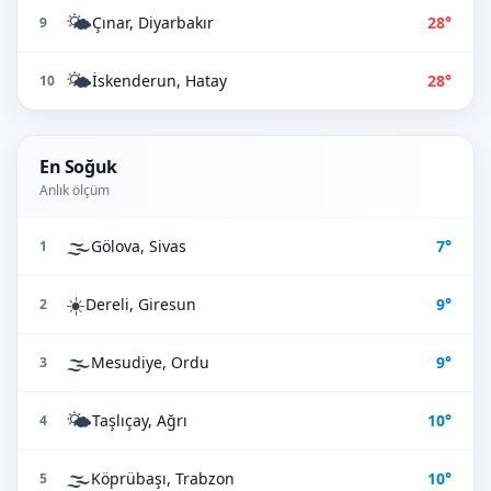
🌤️
Çınar, Diyarbakır
28°
9
🌤️
İskenderun, Hatay
28°
10
En Soğuk
Anlık ölçüm
🌫️
Gölova, Sivas
7°
1
☀️
Dereli, Giresun
9°
2
🌫️
Mesudiye, Ordu
9°
3
🌤️
Taşlıçay, Ağrı
10°
4
🌫️
Köprübaşı, Trabzon
10°
5