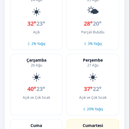
☀️
🌤️
32°
23°
28°
20°
Açık
Parçalı Bulutlu
💧 2% Yağış
💧 3% Yağış
Çarşamba
Perşembe
26 Ağu
27 Ağu
☀️
☀️
40°
23°
37°
22°
Açık ve Çok Sıcak
Açık ve Çok Sıcak
💧 20% Yağış
Cuma
Cumartesi