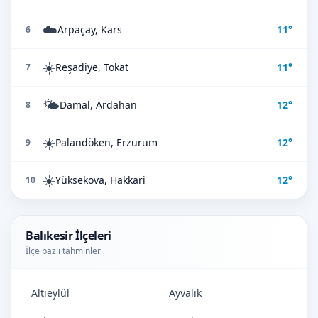
☁️
Arpaçay, Kars
11°
6
☀️
Reşadiye, Tokat
11°
7
🌤️
Damal, Ardahan
12°
8
☀️
Palandöken, Erzurum
12°
9
☀️
Yüksekova, Hakkari
12°
10
Balıkesir İlçeleri
İlçe bazlı tahminler
Altıeylül
Ayvalık