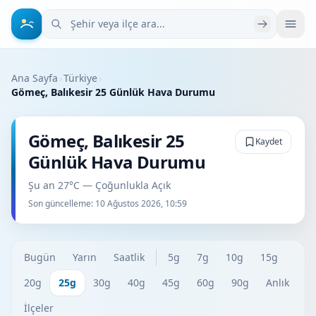
Şehir veya ilçe ara
Ana Sayfa
›
Türkiye
›
Gömeç, Balıkesir 25 Günlük Hava Durumu
Gömeç, Balıkesir 25
Kaydet
Günlük Hava Durumu
Şu an 27°C — Çoğunlukla Açık
Son güncelleme:
10 Ağustos 2026, 10:59
Bugün
Yarın
Saatlik
5g
7g
10g
15g
20g
25g
30g
40g
45g
60g
90g
Anlık
İlçeler