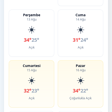
Perşembe
Cuma
13 Ağu
14 Ağu
☀️
☀️
34°
25°
31°
24°
Açık
Açık
Cumartesi
Pazar
15 Ağu
16 Ağu
☀️
☀️
32°
23°
34°
22°
Açık
Çoğunlukla Açık