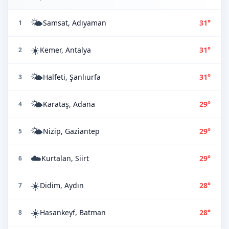
🌤️
Samsat, Adıyaman
31°
1
☀️
Kemer, Antalya
31°
2
🌤️
Halfeti, Şanlıurfa
31°
3
🌤️
Karataş, Adana
29°
4
🌤️
Nizip, Gaziantep
29°
5
☁️
Kurtalan, Siirt
29°
6
☀️
Didim, Aydın
28°
7
☀️
Hasankeyf, Batman
28°
8