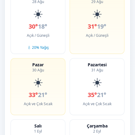
28 Ağu
29 Ağu
☀️
☀️
30°
18°
31°
19°
Açık / Güneşli
Açık / Güneşli
💧 20% Yağış
Pazar
Pazartesi
30 Ağu
31 Ağu
☀️
☀️
33°
21°
35°
21°
Açık ve Çok Sıcak
Açık ve Çok Sıcak
Salı
Çarşamba
1 Eyl
2 Eyl