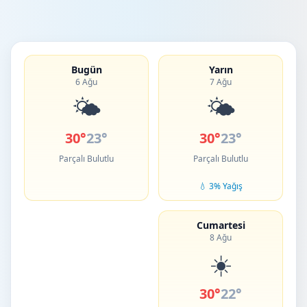
Bugün
Yarın
6 Ağu
7 Ağu
🌤️
🌤️
30°
23°
30°
23°
Parçalı Bulutlu
Parçalı Bulutlu
💧 3% Yağış
Cumartesi
8 Ağu
☀️
30°
22°