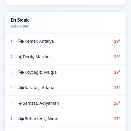
En Sıcak
Anlık ölçüm
🌤️
Kemer, Antalya
29°
1
☀️
Derik, Mardin
29°
2
🌤️
Köyceğiz, Muğla
29°
3
🌤️
Karataş, Adana
28°
4
☀️
Samsat, Adıyaman
28°
5
🌤️
Buharkent, Aydın
27°
6