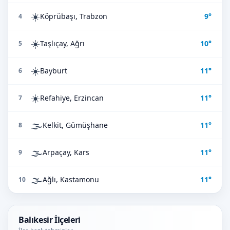
☀️
Köprübaşı, Trabzon
9°
4
☀️
Taşlıçay, Ağrı
10°
5
☀️
Bayburt
11°
6
☀️
Refahiye, Erzincan
11°
7
🌫️
Kelkit, Gümüşhane
11°
8
🌫️
Arpaçay, Kars
11°
9
🌫️
Ağlı, Kastamonu
11°
10
Balıkesir İlçeleri