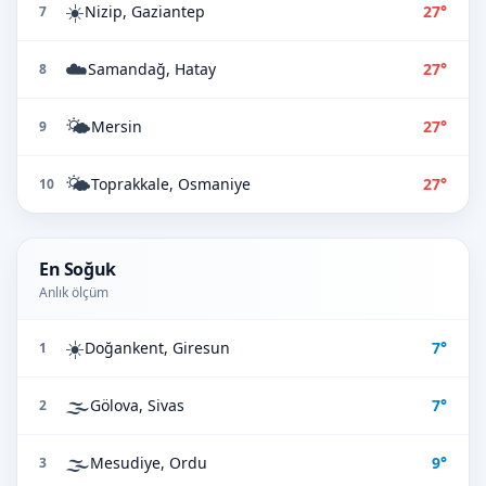
☀️
Nizip, Gaziantep
27°
7
☁️
Samandağ, Hatay
27°
8
🌤️
Mersin
27°
9
🌤️
Toprakkale, Osmaniye
27°
10
En Soğuk
Anlık ölçüm
☀️
Doğankent, Giresun
7°
1
🌫️
Gölova, Sivas
7°
2
🌫️
Mesudiye, Ordu
9°
3