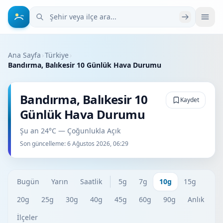
Şehir veya ilçe ara
Ana Sayfa
›
Türkiye
›
Bandırma, Balıkesir 10 Günlük Hava Durumu
Bandırma, Balıkesir 10
Kaydet
Günlük Hava Durumu
Şu an 24°C — Çoğunlukla Açık
Son güncelleme:
6 Ağustos 2026, 06:29
Bugün
Yarın
Saatlik
5g
7g
10g
15g
20g
25g
30g
40g
45g
60g
90g
Anlık
İlçeler