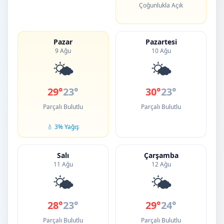
Çoğunlukla Açık
Pazar
Pazartesi
9 Ağu
10 Ağu
🌤️
🌤️
29°
23°
30°
23°
Parçalı Bulutlu
Parçalı Bulutlu
💧 3% Yağış
Salı
Çarşamba
11 Ağu
12 Ağu
🌤️
🌤️
28°
23°
29°
24°
Parçalı Bulutlu
Parçalı Bulutlu