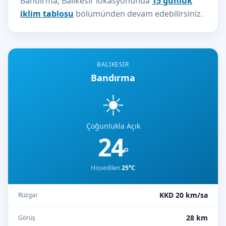
Bandırma, Balıkesir lokasyonunda
15 günlük
iklim tablosu
bölümünden devam edebilirsiniz.
BALIKESIR
Bandırma
☀️
Çoğunlukla Açık
24
°
Hissedilen
25°C
KKD 20 km/sa
Rüzgar
28 km
Görüş