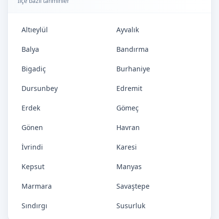
İlçe bazlı tahminler
Altıeylül
Ayvalık
Balya
Bandırma
Bigadiç
Burhaniye
Dursunbey
Edremit
Erdek
Gömeç
Gönen
Havran
İvrindi
Karesi
Kepsut
Manyas
Marmara
Savaştepe
Sındırgı
Susurluk