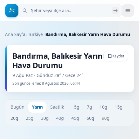
Şehir veya ilçe ara
Ana Sayfa
›
Türkiye
›
Bandırma, Balıkesir Yarın Hava Durumu
Bandırma, Balıkesir Yarın
Kaydet
Hava Durumu
9 Ağu Paz · Gündüz 28° / Gece 24°
Son güncelleme:
8 Ağustos 2026, 06:44
Bugün
Yarın
Saatlik
5g
7g
10g
15g
20g
25g
30g
40g
45g
60g
90g