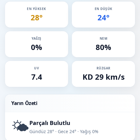
EN YÜKSEK
EN DÜŞÜK
28°
24°
YAĞIŞ
NEM
0%
80%
UV
RÜZGAR
7.4
KD 29 km/s
Yarın Özeti
🌤️
Parçalı Bulutlu
Gündüz 28° · Gece 24° · Yağış 0%