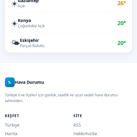
Gaziantep
☀️
26°
Açık
Konya
☀️
20°
Çoğunlukla Açık
Eskişehir
🌤️
20°
Parçalı Bulutlu
Hava Durumu
Türkiye il ve ilçeleri için günlük, saatlik ve uzun vadeli hava durumu
tahminleri.
KEŞFET
SITE
Türkiye
RSS
Harita
Hakkımızda