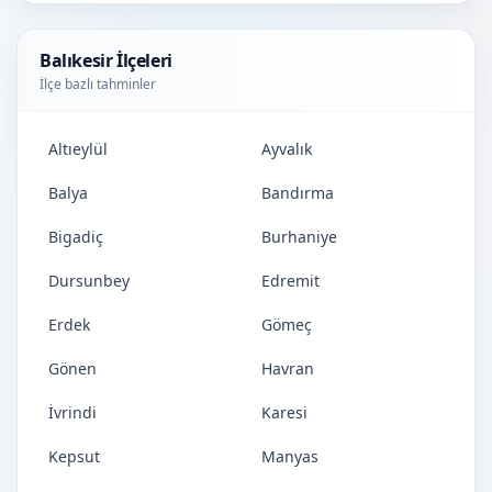
Balıkesir İlçeleri
İlçe bazlı tahminler
Altıeylül
Ayvalık
Balya
Bandırma
Bigadiç
Burhaniye
Dursunbey
Edremit
Erdek
Gömeç
Gönen
Havran
İvrindi
Karesi
Kepsut
Manyas