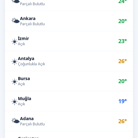
🌤️
24°
Parçalı Bulutlu
Ankara
🌤️
20°
Parçalı Bulutlu
İzmir
☀️
23°
Açık
Antalya
☀️
26°
Çoğunlukla Açık
Bursa
☀️
20°
Açık
Muğla
☀️
19°
Açık
Adana
🌤️
26°
Parçalı Bulutlu