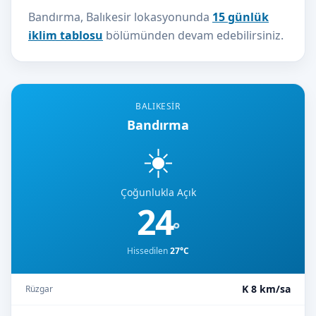
Bandırma, Balıkesir lokasyonunda
15 günlük
iklim tablosu
bölümünden devam edebilirsiniz.
BALIKESIR
Bandırma
☀️
Çoğunlukla Açık
24
°
Hissedilen
27°C
K 8 km/sa
Rüzgar