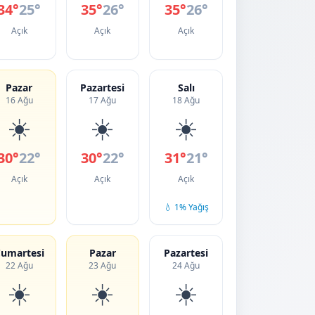
34°
25°
35°
26°
35°
26°
Açık
Açık
Açık
Pazar
Pazartesi
Salı
16 Ağu
17 Ağu
18 Ağu
☀️
☀️
☀️
30°
22°
30°
22°
31°
21°
Açık
Açık
Açık
💧 1% Yağış
umartesi
Pazar
Pazartesi
22 Ağu
23 Ağu
24 Ağu
☀️
☀️
☀️