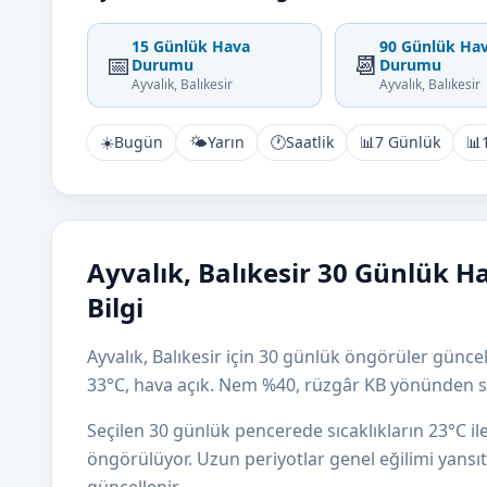
15 Günlük Hava
90 Günlük Ha
📅
📆
Durumu
Durumu
Ayvalık, Balıkesir
Ayvalık, Balıkesir
☀️
Bugün
🌤️
Yarın
🕐
Saatlik
📊
7 Günlük
📊
Ayvalık, Balıkesir 30 Günlük 
Bilgi
Ayvalık, Balıkesir için 30 günlük öngörüler güncel
33°C, hava açık. Nem %40, rüzgâr KB yönünden s
Seçilen 30 günlük pencerede sıcaklıkların 23°C i
öngörülüyor. Uzun periyotlar genel eğilimi yansıtı