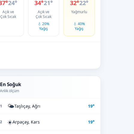
37°
24°
34°
21°
32°
22°
Açık ve
Açık ve
Yağmurlu
Çok Sıcak
Çok Sıcak
💧 20%
💧 40%
Yağış
Yağış
En Soğuk
Anlık ölçüm
🌤️
Taşlıçay, Ağrı
19°
1
☀️
Arpaçay, Kars
19°
2