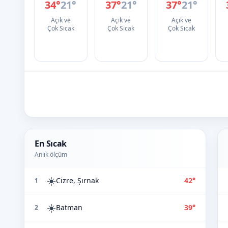
34°
21°
37°
21°
37°
21°
Açık ve
Açık ve
Açık ve
Çok Sıcak
Çok Sıcak
Çok Sıcak
En Sıcak
Anlık ölçüm
☀️
Cizre, Şırnak
42°
1
☀️
Batman
39°
2