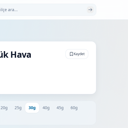
 ara
lük Hava
Kaydet
20g
25g
30g
40g
45g
60g