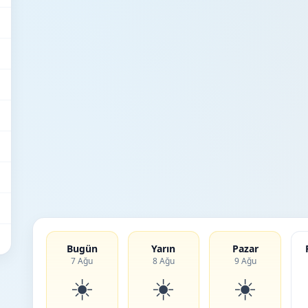
Bugün
Yarın
Pazar
7 Ağu
8 Ağu
9 Ağu
☀️
☀️
☀️