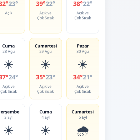
32°
23°
39°
22°
38°
22°
Açık
Açık ve
Açık ve
Çok Sıcak
Çok Sıcak
Cuma
Cumartesi
Pazar
28 Ağu
29 Ağu
30 Ağu
☀️
☀️
☀️
37°
24°
35°
23°
34°
21°
Açık ve
Açık ve
Açık ve
Çok Sıcak
Çok Sıcak
Çok Sıcak
Perşembe
Cuma
Cumartesi
3 Eyl
4 Eyl
5 Eyl
☀️
☀️
🌧️