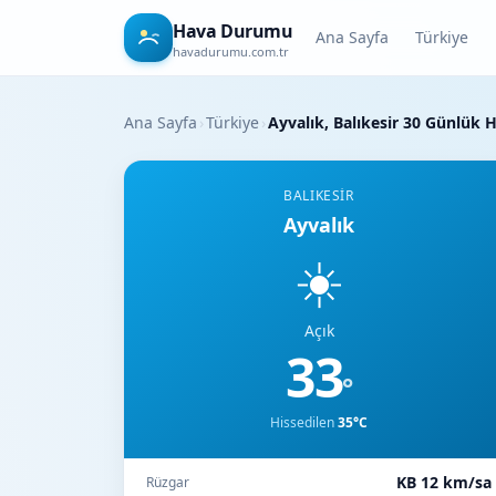
Hava Durumu
Ana Sayfa
Türkiye
havadurumu.com.tr
Ana Sayfa
›
Türkiye
›
Ayvalık, Balıkesir 30 Günlük
BALIKESIR
Ayvalık
☀️
Açık
33
°
Hissedilen
35°C
KB 12 km/sa
Rüzgar