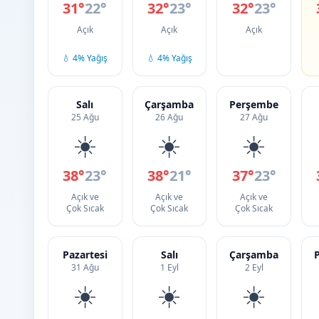
31°
22°
32°
23°
32°
23°
Açık
Açık
Açık
💧 4% Yağış
💧 4% Yağış
Salı
Çarşamba
Perşembe
25 Ağu
26 Ağu
27 Ağu
☀️
☀️
☀️
38°
23°
38°
21°
37°
23°
Açık ve
Açık ve
Açık ve
Çok Sıcak
Çok Sıcak
Çok Sıcak
Pazartesi
Salı
Çarşamba
31 Ağu
1 Eyl
2 Eyl
☀️
☀️
☀️