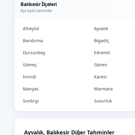
Balıkesir İlçeleri
İlçe bazlı tahminler
Altıeylül
Ayvalık
Bandırma
Bigadiç
Dursunbey
Edremit
Gömeç
Gönen
İvrindi
Karesi
Manyas
Marmara
Sındırgı
Susurluk
Ayvalık, Balıkesir Diğer Tahminler