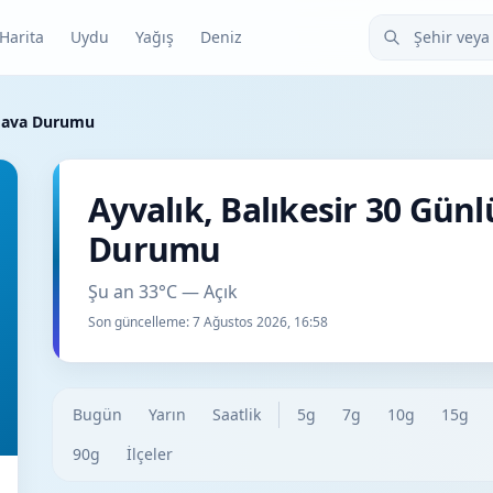
Şehir veya ilçe
Harita
Uydu
Yağış
Deniz
 Hava Durumu
Ayvalık, Balıkesir 30 Gün
Durumu
Şu an 33°C — Açık
Son güncelleme:
7 Ağustos 2026, 16:58
Bugün
Yarın
Saatlik
5g
7g
10g
15g
90g
İlçeler