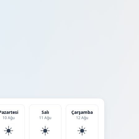
Pazartesi
Salı
Çarşamba
10 Ağu
11 Ağu
12 Ağu
☀️
☀️
☀️