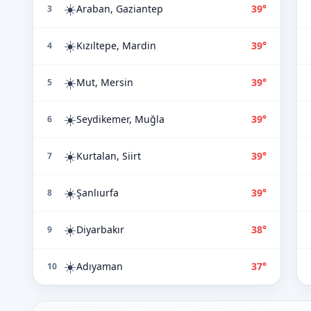
☀️
Araban, Gaziantep
39°
3
☀️
Kızıltepe, Mardin
39°
4
☀️
Mut, Mersin
39°
5
☀️
Seydikemer, Muğla
39°
6
☀️
Kurtalan, Siirt
39°
7
☀️
Şanlıurfa
39°
8
☀️
Diyarbakır
38°
9
☀️
Adıyaman
37°
10