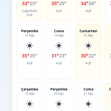
33°
25°
35°
25°
34°
26°
Çoğunlukla
Açık
Açık
Açık
Perşembe
Cuma
Cumartesi
13 Ağu
14 Ağu
15 Ağu
☀️
☀️
☀️
35°
25°
31°
23°
30°
22°
Açık
Açık
Açık
Çarşamba
Perşembe
Cuma
C
19 Ağu
20 Ağu
21 Ağu
☀️
☀️
☀️