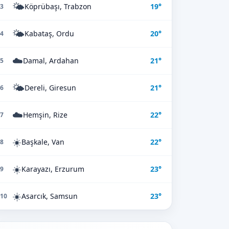
🌤️
Köprübaşı, Trabzon
19°
3
🌤️
Kabataş, Ordu
20°
4
☁️
Damal, Ardahan
21°
5
🌤️
Dereli, Giresun
21°
6
☁️
Hemşin, Rize
22°
7
☀️
Başkale, Van
22°
8
☀️
Karayazı, Erzurum
23°
9
☀️
Asarcık, Samsun
23°
10