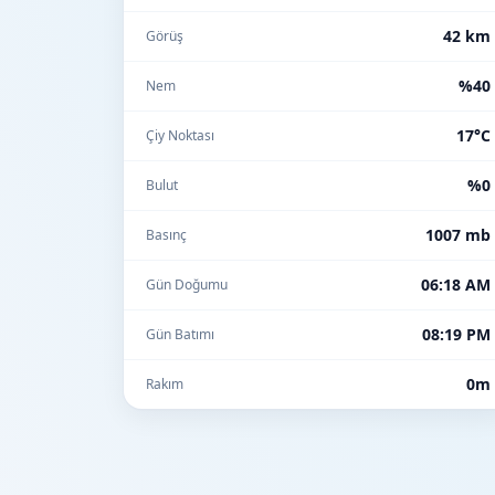
42 km
Görüş
%40
Nem
17°C
Çiy Noktası
%0
Bulut
1007 mb
Basınç
06:18 AM
Gün Doğumu
08:19 PM
Gün Batımı
0m
Rakım