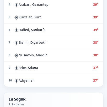
☀️
Araban, Gaziantep
39°
4
☀️
Kurtalan, Siirt
39°
5
☀️
Halfeti, Şanlıurfa
39°
6
☀️
Bismil, Diyarbakır
38°
7
☀️
Nusaybin, Mardin
38°
8
☀️
Feke, Adana
37°
9
☀️
Adıyaman
37°
10
En Soğuk
Anlık ölçüm