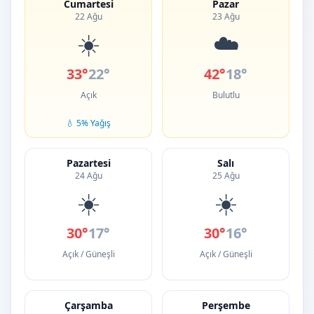
Cumartesi
Pazar
22 Ağu
23 Ağu
☀️
☁️
33°
22°
42°
18°
Açık
Bulutlu
💧 5% Yağış
Pazartesi
Salı
24 Ağu
25 Ağu
☀️
☀️
30°
17°
30°
16°
Açık / Güneşli
Açık / Güneşli
Çarşamba
Perşembe