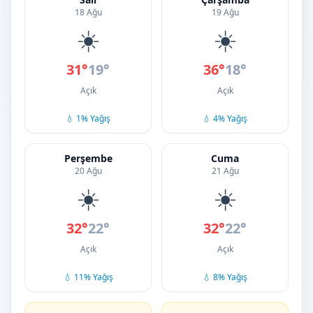
18 Ağu
19 Ağu
☀️
☀️
31°
19°
36°
18°
Açık
Açık
💧 1% Yağış
💧 4% Yağış
Perşembe
Cuma
20 Ağu
21 Ağu
☀️
☀️
32°
22°
32°
22°
Açık
Açık
💧 11% Yağış
💧 8% Yağış