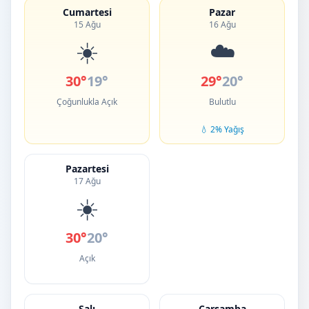
Cumartesi
Pazar
15 Ağu
16 Ağu
☀️
☁️
30°
19°
29°
20°
Çoğunlukla Açık
Bulutlu
💧 2% Yağış
Pazartesi
17 Ağu
☀️
30°
20°
Açık
Salı
Çarşamba