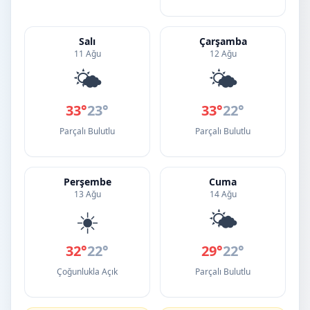
Salı
Çarşamba
11 Ağu
12 Ağu
🌤️
🌤️
33°
23°
33°
22°
Parçalı Bulutlu
Parçalı Bulutlu
Perşembe
Cuma
13 Ağu
14 Ağu
☀️
🌤️
32°
22°
29°
22°
Çoğunlukla Açık
Parçalı Bulutlu