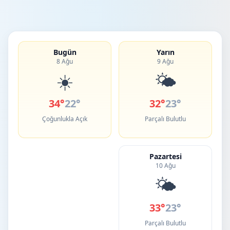
Bugün
Yarın
8 Ağu
9 Ağu
☀️
🌤️
34°
22°
32°
23°
Çoğunlukla Açık
Parçalı Bulutlu
Pazartesi
10 Ağu
🌤️
33°
23°
Parçalı Bulutlu