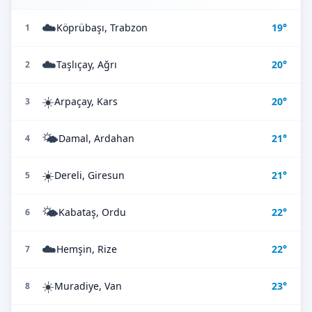
☁️
Köprübaşı, Trabzon
19°
1
☁️
Taşlıçay, Ağrı
20°
2
☀️
Arpaçay, Kars
20°
3
🌤️
Damal, Ardahan
21°
4
☀️
Dereli, Giresun
21°
5
🌤️
Kabataş, Ordu
22°
6
☁️
Hemşin, Rize
22°
7
☀️
Muradiye, Van
23°
8