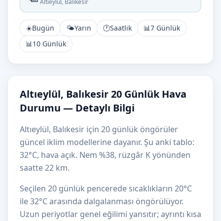
Altıeylül, Balıkesir
☀️
Bugün
🌤️
Yarın
🕐
Saatlik
📊
7 Günlük
📊
10 Günlük
Altıeylül, Balıkesir 20 Günlük Hava
Durumu — Detaylı Bilgi
Altıeylül, Balıkesir için 20 günlük öngörüler
güncel iklim modellerine dayanır. Şu anki tablo:
32°C, hava açık. Nem %38, rüzgâr K yönünden
saatte 22 km.
Seçilen 20 günlük pencerede sıcaklıkların 20°C
ile 32°C arasında dalgalanması öngörülüyor.
Uzun periyotlar genel eğilimi yansıtır; ayrıntı kısa