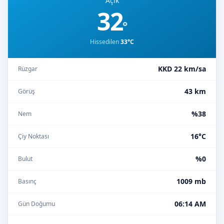
Açık
32
°
Hissedilen
33°C
KKD 22 km/sa
Rüzgar
43 km
Görüş
%38
Nem
16°C
Çiy Noktası
%0
Bulut
1009 mb
Basınç
06:14 AM
Gün Doğumu