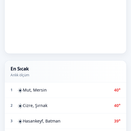
En Sıcak
Anlık ölçüm
☀️
Mut, Mersin
40°
1
☀️
Cizre, Şırnak
40°
2
☀️
Hasankeyf, Batman
39°
3