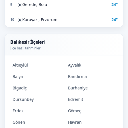
☀️
Gerede, Bolu
24°
9
☀️
Karayazı, Erzurum
24°
10
Balıkesir İlçeleri
İlçe bazlı tahminler
Altıeylül
Ayvalık
Balya
Bandırma
Bigadiç
Burhaniye
Dursunbey
Edremit
Erdek
Gömeç
Gönen
Havran