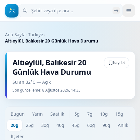
Şehir veya ilçe ara
Ana Sayfa
›
Türkiye
›
Altıeylül, Balıkesir 20 Günlük Hava Durumu
Altıeylül, Balıkesir 20
Kaydet
Günlük Hava Durumu
Şu an 32°C — Açık
Son güncelleme:
8 Ağustos 2026, 14:33
Bugün
Yarın
Saatlik
5g
7g
10g
15g
20g
25g
30g
40g
45g
60g
90g
Anlık
İlçeler