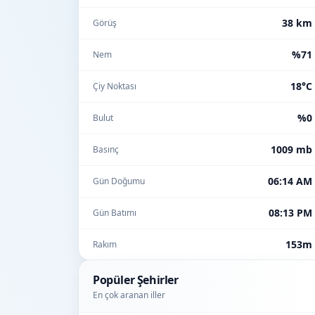
38 km
Görüş
%71
Nem
18°C
Çiy Noktası
%0
Bulut
1009 mb
Basınç
06:14 AM
Gün Doğumu
08:13 PM
Gün Batımı
153m
Rakım
Popüler Şehirler
En çok aranan iller