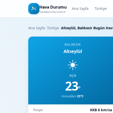
Hava Durumu
Ana Sayfa
Türkiye
havadurumu.com.tr
Ana Sayfa
›
Türkiye
›
Altıeylül, Balıkesir Bugün H
BALIKESIR
Altıeylül
☀️
Açık
23
°
Hissedilen
25°C
KKB 6 km/sa
Rüzgar