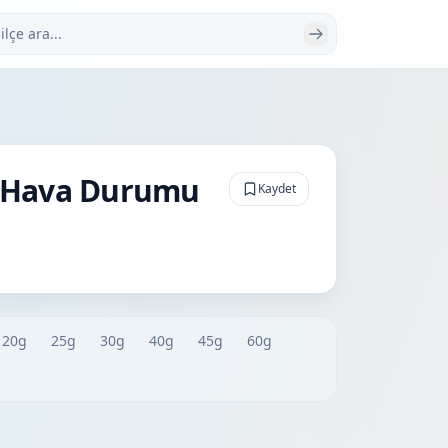
 ara
ün Hava Durumu
Kaydet
20g
25g
30g
40g
45g
60g