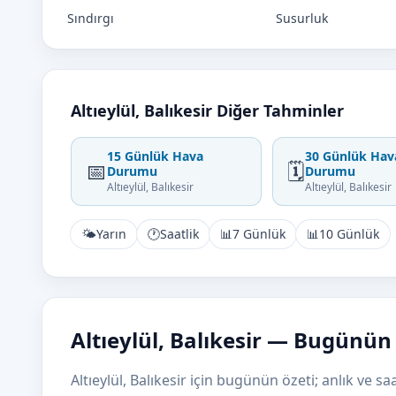
Sındırgı
Susurluk
Altıeylül, Balıkesir Diğer Tahminler
15 Günlük Hava
30 Günlük Hav
📅
🗓️
Durumu
Durumu
Altıeylül, Balıkesir
Altıeylül, Balıkesir
🌤️
Yarın
🕐
Saatlik
📊
7 Günlük
📊
10 Günlük
Altıeylül, Balıkesir — Bugünü
Altıeylül, Balıkesir için bugünün özeti; anlık ve sa