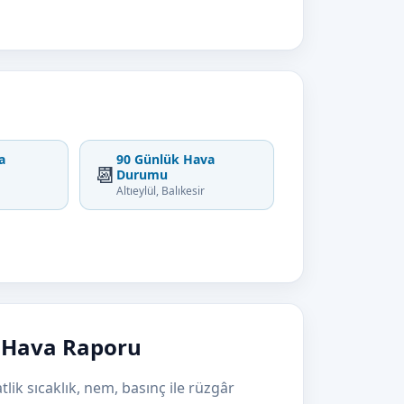
a
90 Günlük Hava
📆
Durumu
Altıeylül, Balıkesir
n Hava Raporu
atlik sıcaklık, nem, basınç ile rüzgâr