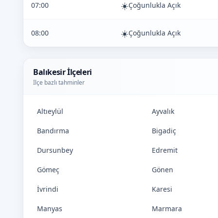
☀️
07:00
Çoğunlukla Açık
☀️
08:00
Çoğunlukla Açık
Balıkesir İlçeleri
İlçe bazlı tahminler
Altıeylül
Ayvalık
Bandırma
Bigadiç
Dursunbey
Edremit
Gömeç
Gönen
İvrindi
Karesi
Manyas
Marmara