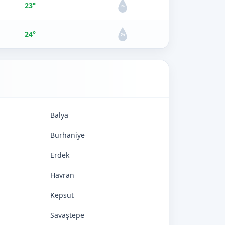
23°
0%
24°
0%
Balya
Burhaniye
Erdek
Havran
Kepsut
Savaştepe