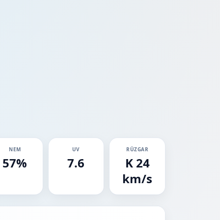
NEM
UV
RÜZGAR
57%
7.6
K 24
km/s