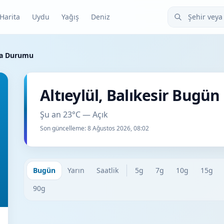
Şehir veya ilçe
Harita
Uydu
Yağış
Deniz
ava Durumu
Altıeylül, Balıkesir Bug
Şu an 23°C — Açık
Son güncelleme:
8 Ağustos 2026, 08:02
Bugün
Yarın
Saatlik
5g
7g
10g
15g
90g