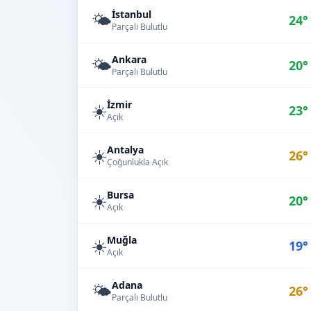
İstanbul
🌤️
24°
Parçalı Bulutlu
Ankara
🌤️
20°
Parçalı Bulutlu
İzmir
☀️
23°
Açık
Antalya
☀️
26°
Çoğunlukla Açık
Bursa
☀️
20°
Açık
Muğla
☀️
19°
Açık
Adana
🌤️
26°
Parçalı Bulutlu