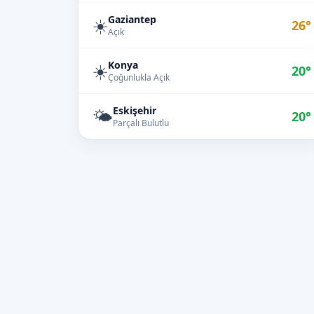
Gaziantep
☀️
26°
Açık
Konya
☀️
20°
Çoğunlukla Açık
Eskişehir
🌤️
20°
Parçalı Bulutlu