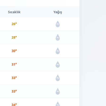
Sıcaklık
Yağış
26°
0%
28°
0%
30°
0%
31°
0%
33°
0%
33°
0%
34°
0%