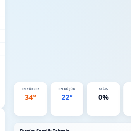
EN YÜKSEK
EN DÜŞÜK
YAĞIŞ
34°
22°
0%