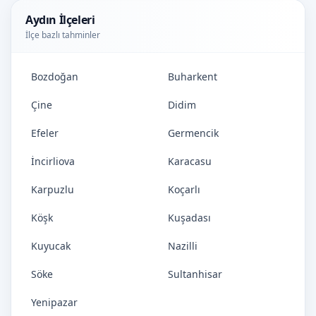
Aydın İlçeleri
İlçe bazlı tahminler
Bozdoğan
Buharkent
Çine
Didim
Efeler
Germencik
İncirliova
Karacasu
Karpuzlu
Koçarlı
Köşk
Kuşadası
Kuyucak
Nazilli
Söke
Sultanhisar
Yenipazar