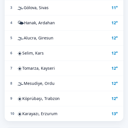
🌫️
Gölova, Sivas
11°
3
🌤️
Hanak, Ardahan
12°
4
🌫️
Alucra, Giresun
12°
5
☀️
Selim, Kars
12°
6
☀️
Tomarza, Kayseri
12°
7
🌫️
Mesudiye, Ordu
12°
8
☀️
Köprübaşı, Trabzon
12°
9
☀️
Karayazı, Erzurum
13°
10