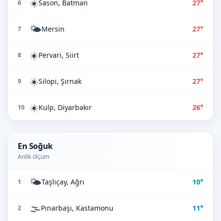
☀️
Sason, Batman
27°
6
🌤️
Mersin
27°
7
☀️
Pervari, Siirt
27°
8
☀️
Silopi, Şırnak
27°
9
☀️
Kulp, Diyarbakır
26°
10
En Soğuk
Anlık ölçüm
🌤️
Taşlıçay, Ağrı
10°
1
🌫️
Pınarbaşı, Kastamonu
11°
2