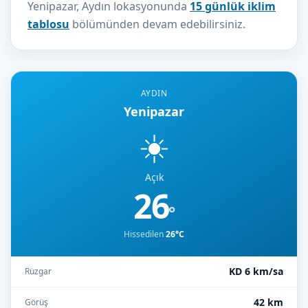
Yenipazar, Aydın lokasyonunda
15 günlük iklim
tablosu
bölümünden devam edebilirsiniz.
AYDIN
Yenipazar
☀️
Açık
26
°
Hissedilen
26°C
KD 6 km/sa
Rüzgar
42 km
Görüş