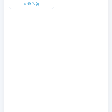
💧 4% Yağış