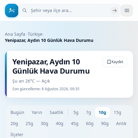
Şehir veya ilçe ara
Ana Sayfa
›
Türkiye
›
Yenipazar, Aydın 10 Günlük Hava Durumu
Yenipazar, Aydın 10
Kaydet
Günlük Hava Durumu
Şu an 26°C — Açık
Son güncelleme:
8 Ağustos 2026, 09:35
Bugün
Yarın
Saatlik
5g
7g
10g
15g
20g
25g
30g
40g
45g
60g
90g
Anlık
İlçeler