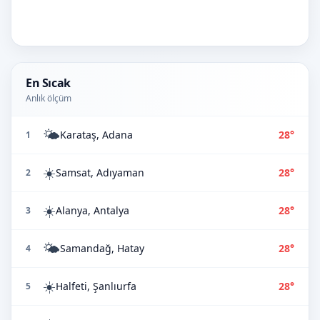
En Sıcak
Anlık ölçüm
🌤️
Karataş, Adana
28°
1
☀️
Samsat, Adıyaman
28°
2
☀️
Alanya, Antalya
28°
3
🌤️
Samandağ, Hatay
28°
4
☀️
Halfeti, Şanlıurfa
28°
5