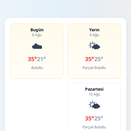
Bugün
Yarın
8 Ağu
9 Ağu
☁️
🌤️
35°
21°
35°
25°
Bulutlu
Parçalı Bulutlu
Pazartesi
10 Ağu
🌤️
35°
25°
Parçalı Bulutlu