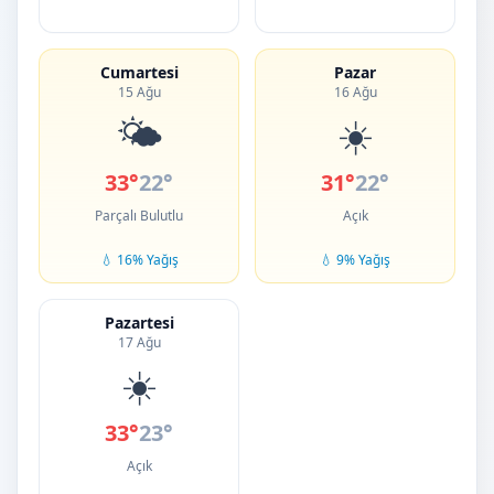
Cumartesi
Pazar
15 Ağu
16 Ağu
🌤️
☀️
33°
22°
31°
22°
Parçalı Bulutlu
Açık
💧 16% Yağış
💧 9% Yağış
Pazartesi
17 Ağu
☀️
33°
23°
Açık