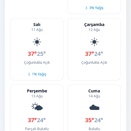
💧 3% Yağış
Salı
Çarşamba
11 Ağu
12 Ağu
☀️
☀️
37°
25°
37°
24°
Çoğunlukla Açık
Çoğunlukla Açık
💧 1% Yağış
Perşembe
Cuma
13 Ağu
14 Ağu
🌤️
☁️
37°
24°
35°
24°
Parçalı Bulutlu
Bulutlu