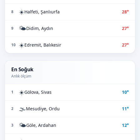
☀️
Halfeti, Şanlıurfa
28°
8
🌤️
Didim, Aydın
27°
9
☀️
Edremit, Balıkesir
27°
10
En Soğuk
Anlık ölçüm
☀️
Gölova, Sivas
10°
1
🌫️
Mesudiye, Ordu
11°
2
🌤️
Göle, Ardahan
12°
3