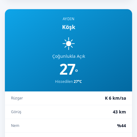
AYDIN
Köşk
☀️
Çoğunlukla Açık
27
°
Hissedilen
27°C
K 6 km/sa
Rüzgar
43 km
Görüş
%44
Nem