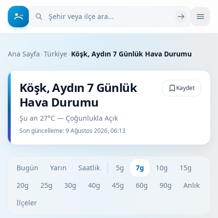
Şehir veya ilçe ara
Ana Sayfa
›
Türkiye
›
Köşk, Aydın 7 Günlük Hava Durumu
Köşk, Aydın 7 Günlük
Kaydet
Hava Durumu
Şu an 27°C — Çoğunlukla Açık
Son güncelleme:
9 Ağustos 2026, 06:13
Bugün
Yarın
Saatlik
5g
7g
10g
15g
20g
25g
30g
40g
45g
60g
90g
Anlık
İlçeler