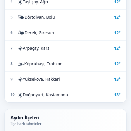
☀️
Taşlıçay, Ağrı
12°
4
🌤️
Dörtdivan, Bolu
12°
5
🌤️
Dereli, Giresun
12°
6
☀️
Arpaçay, Kars
12°
7
🌫️
Köprübaşı, Trabzon
12°
8
☀️
Yüksekova, Hakkari
13°
9
☀️
Doğanyurt, Kastamonu
13°
10
Aydın İlçeleri
İlçe bazlı tahminler