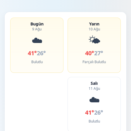
Bugün
Yarın
9 Ağu
10 Ağu
☁️
🌤️
41°
26°
40°
27°
Bulutlu
Parçalı Bulutlu
Salı
11 Ağu
☁️
41°
26°
Bulutlu