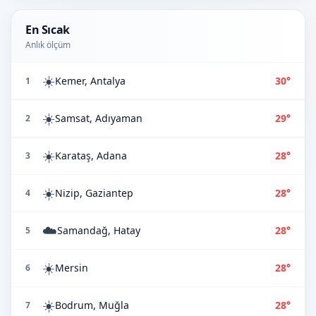
En Sıcak
Anlık ölçüm
☀️
Kemer, Antalya
30°
1
☀️
Samsat, Adıyaman
29°
2
☀️
Karataş, Adana
28°
3
☀️
Nizip, Gaziantep
28°
4
☁️
Samandağ, Hatay
28°
5
☀️
Mersin
28°
6
☀️
Bodrum, Muğla
28°
7