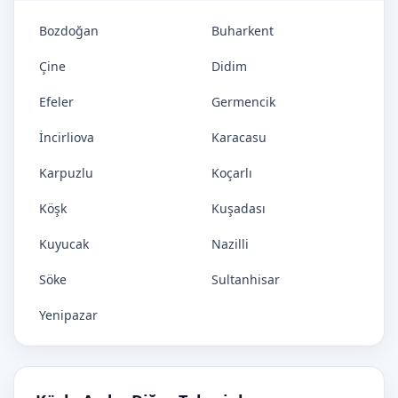
Bozdoğan
Buharkent
Çine
Didim
Efeler
Germencik
İncirliova
Karacasu
Karpuzlu
Koçarlı
Köşk
Kuşadası
Kuyucak
Nazilli
Söke
Sultanhisar
Yenipazar