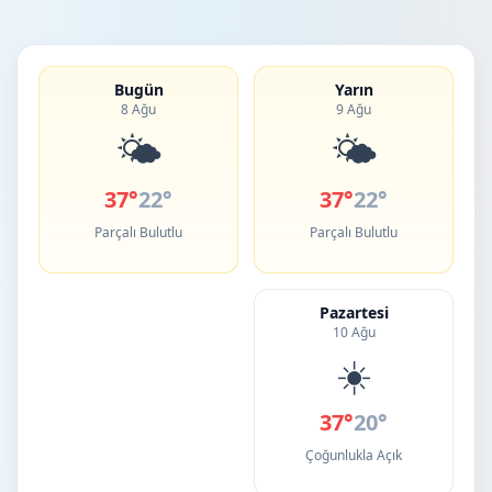
Bugün
Yarın
8 Ağu
9 Ağu
🌤️
🌤️
37°
22°
37°
22°
Parçalı Bulutlu
Parçalı Bulutlu
Pazartesi
10 Ağu
☀️
37°
20°
Çoğunlukla Açık