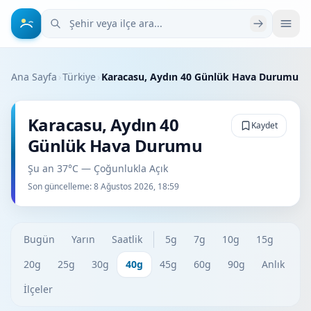
Şehir veya ilçe ara
Ana Sayfa
›
Türkiye
›
Karacasu, Aydın 40 Günlük Hava Durumu
Karacasu, Aydın 40
Kaydet
Günlük Hava Durumu
Şu an 37°C — Çoğunlukla Açık
Son güncelleme:
8 Ağustos 2026, 18:59
Bugün
Yarın
Saatlik
5g
7g
10g
15g
20g
25g
30g
40g
45g
60g
90g
Anlık
İlçeler