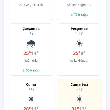
Açık ve Çok Sıcak
Şiddetli Yağmurlu
💧 70% Yağış
Çarşamba
Perşembe
9 Eyl
10 Eyl
🌧️
☀️
25°
14°
25°
8°
Yağmurlu
Açık / Güneşli
💧 55% Yağış
Cuma
Cumartesi
11 Eyl
12 Eyl
☀️
☀️
28°
11°
31°
13°