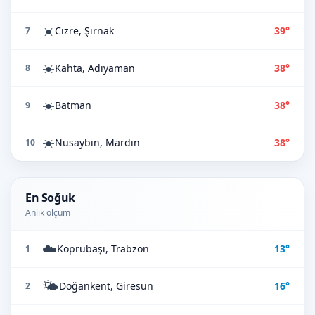
☀️
Cizre, Şırnak
39°
7
☀️
Kahta, Adıyaman
38°
8
☀️
Batman
38°
9
☀️
Nusaybin, Mardin
38°
10
En Soğuk
Anlık ölçüm
☁️
Köprübaşı, Trabzon
13°
1
🌤️
Doğankent, Giresun
16°
2