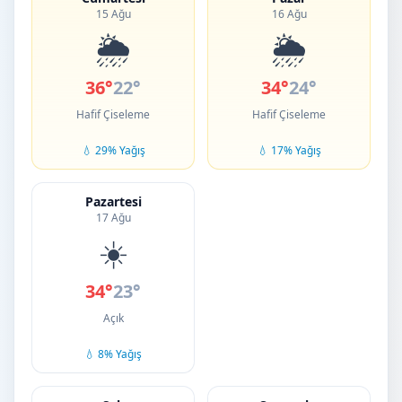
15 Ağu
16 Ağu
🌦️
🌦️
36°
22°
34°
24°
Hafif Çiseleme
Hafif Çiseleme
💧 29% Yağış
💧 17% Yağış
Pazartesi
17 Ağu
☀️
34°
23°
Açık
💧 8% Yağış