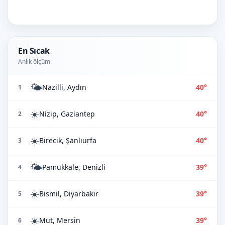
En Sıcak
Anlık ölçüm
🌤️
Nazilli, Aydın
40°
1
☀️
Nizip, Gaziantep
40°
2
☀️
Birecik, Şanlıurfa
40°
3
🌤️
Pamukkale, Denizli
39°
4
☀️
Bismil, Diyarbakır
39°
5
☀️
Mut, Mersin
39°
6