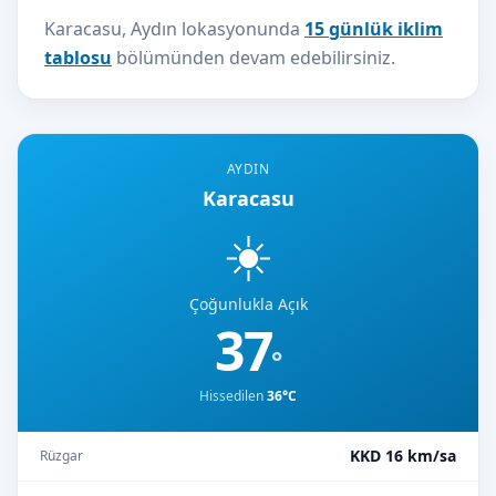
Karacasu, Aydın lokasyonunda
15 günlük iklim
tablosu
bölümünden devam edebilirsiniz.
AYDIN
Karacasu
☀️
Çoğunlukla Açık
37
°
Hissedilen
36°C
KKD 16 km/sa
Rüzgar