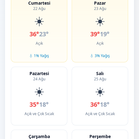
Cumartesi
Pazar
22 Ağu
23 Ağu
☀️
☀️
36°
23°
39°
19°
Açık
Açık
💧 1% Yağış
💧 3% Yağış
Pazartesi
Salı
24 Ağu
25 Ağu
☀️
☀️
35°
18°
36°
18°
Açık ve Çok Sıcak
Açık ve Çok Sıcak
Çarşamba
Perşembe