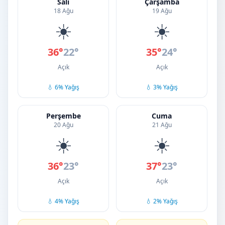
Salı
Çarşamba
18 Ağu
19 Ağu
☀️
☀️
36°
22°
35°
24°
Açık
Açık
💧 6% Yağış
💧 3% Yağış
Perşembe
Cuma
20 Ağu
21 Ağu
☀️
☀️
36°
23°
37°
23°
Açık
Açık
💧 4% Yağış
💧 2% Yağış