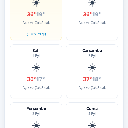
☀️
☀️
36°
19°
36°
19°
Açık ve Çok Sıcak
Açık ve Çok Sıcak
💧 20% Yağış
Salı
Çarşamba
1 Eyl
2 Eyl
☀️
☀️
36°
17°
37°
18°
Açık ve Çok Sıcak
Açık ve Çok Sıcak
Perşembe
Cuma
3 Eyl
4 Eyl
☀️
☀️