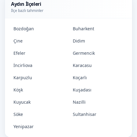
Aydın İlçeleri
İlçe bazlı tahminler
Bozdoğan
Buharkent
Çine
Didim
Efeler
Germencik
İncirliova
Karacasu
Karpuzlu
Koçarlı
Köşk
Kuşadası
Kuyucak
Nazilli
Söke
Sultanhisar
Yenipazar