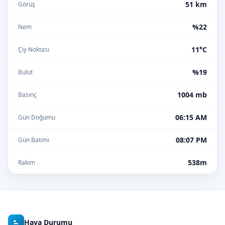
51 km
Görüş
%22
Nem
11°C
Çiy Noktası
%19
Bulut
1004 mb
Basınç
06:15 AM
Gün Doğumu
08:07 PM
Gün Batımı
538m
Rakım
Hava Durumu