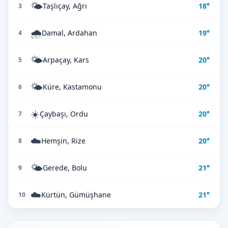
🌤️
Taşlıçay, Ağrı
18°
3
🌧️
Damal, Ardahan
19°
4
🌤️
Arpaçay, Kars
20°
5
🌤️
Küre, Kastamonu
20°
6
☀️
Çaybaşı, Ordu
20°
7
☁️
Hemşin, Rize
20°
8
🌤️
Gerede, Bolu
21°
9
☁️
Kürtün, Gümüşhane
21°
10