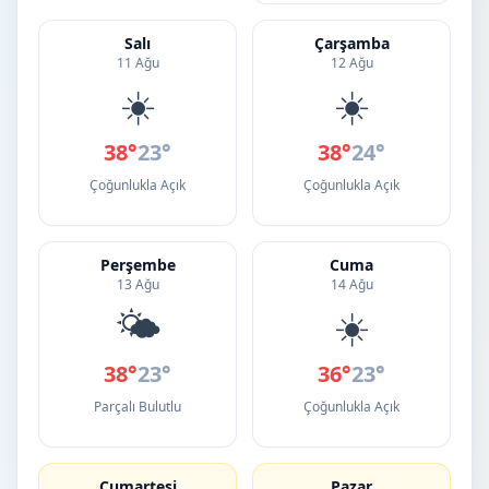
Salı
Çarşamba
11 Ağu
12 Ağu
☀️
☀️
38°
23°
38°
24°
Çoğunlukla Açık
Çoğunlukla Açık
Perşembe
Cuma
13 Ağu
14 Ağu
🌤️
☀️
38°
23°
36°
23°
Parçalı Bulutlu
Çoğunlukla Açık
Cumartesi
Pazar