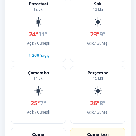
Pazartesi
Salı
12 Eki
13 Eki
☀️
☀️
24°
11°
23°
9°
Açık / Güneşli
Açık / Güneşli
💧 20% Yağış
Çarşamba
Perşembe
14 Eki
15 Eki
☀️
☀️
25°
7°
26°
8°
Açık / Güneşli
Açık / Güneşli
Cuma
Cumartesi