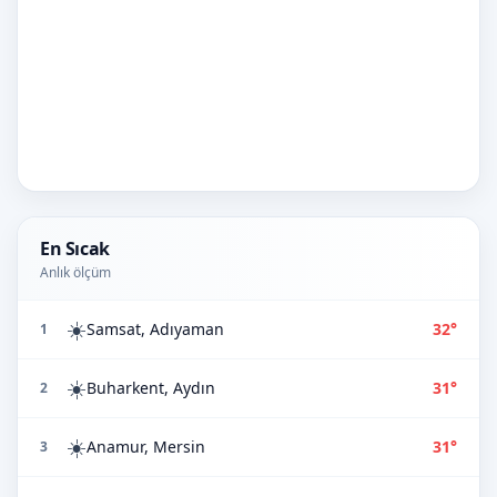
En Sıcak
Anlık ölçüm
☀️
Samsat, Adıyaman
32°
1
☀️
Buharkent, Aydın
31°
2
☀️
Anamur, Mersin
31°
3