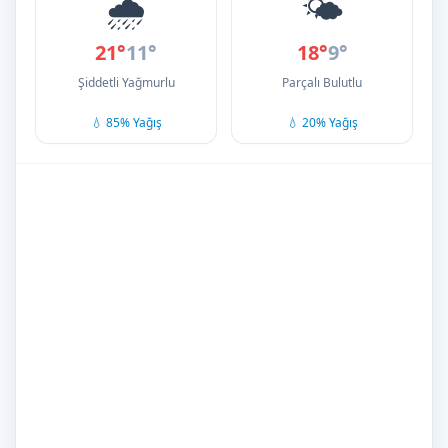
🌧️
🌤️
21°
11°
18°
9°
Şiddetli Yağmurlu
Parçalı Bulutlu
💧 85% Yağış
💧 20% Yağış