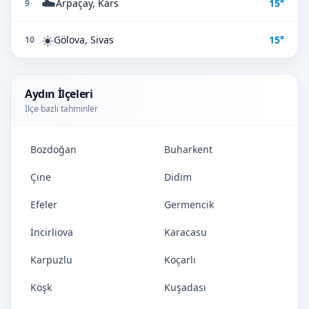
☁️
Arpaçay, Kars
15°
9
☀️
Gölova, Sivas
15°
10
Aydın İlçeleri
İlçe bazlı tahminler
Bozdoğan
Buharkent
Çine
Didim
Efeler
Germencik
İncirliova
Karacasu
Karpuzlu
Koçarlı
Köşk
Kuşadası