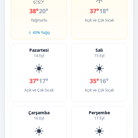
38°
20°
37°
18°
Yağmurlu
Açık ve Çok Sıcak
💧 40% Yağış
Pazartesi
Salı
14 Eyl
15 Eyl
☀️
☀️
37°
17°
35°
16°
Açık ve Çok Sıcak
Açık ve Çok Sıcak
Çarşamba
Perşembe
16 Eyl
17 Eyl
☀️
☀️