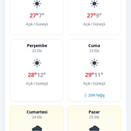
☀️
☀️
27°
7°
27°
9°
Açık / Güneşli
Açık / Güneşli
Perşembe
Cuma
22 Eki
23 Eki
☀️
☀️
28°
12°
29°
11°
Açık / Güneşli
Açık / Güneşli
💧 20% Yağış
Cumartesi
Pazar
24 Eki
25 Eki
🌧️
🌧️