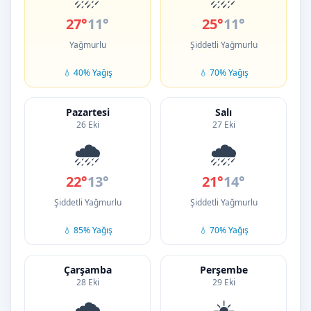
27°
11°
25°
11°
Yağmurlu
Şiddetli Yağmurlu
💧 40% Yağış
💧 70% Yağış
Pazartesi
Salı
26 Eki
27 Eki
🌧️
🌧️
22°
13°
21°
14°
Şiddetli Yağmurlu
Şiddetli Yağmurlu
💧 85% Yağış
💧 70% Yağış
Çarşamba
Perşembe
28 Eki
29 Eki
🌧️
☀️