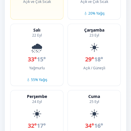
Açık ve Çok Sıcak
Açık ve Çok Sıcak
💧 20% Yağış
Salı
Çarşamba
22 Eyl
23 Eyl
🌧️
☀️
33°
15°
29°
18°
Yağmurlu
Açık / Güneşli
💧 55% Yağış
Perşembe
Cuma
24 Eyl
25 Eyl
☀️
☀️
32°
17°
34°
16°