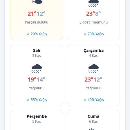
🌤️
🌧️
21°
12°
23°
8°
Parçalı Bulutlu
Şiddetli Yağmurlu
💧 20% Yağış
💧 70% Yağış
Salı
Çarşamba
3 Kas
4 Kas
🌧️
🌧️
19°
14°
23°
12°
Yağmurlu
Yağmurlu
💧 55% Yağış
💧 40% Yağış
Perşembe
Cuma
5 Kas
6 Kas