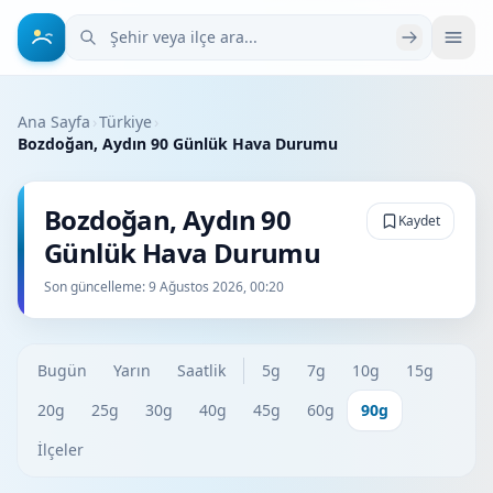
Şehir veya ilçe ara
Ana Sayfa
›
Türkiye
›
Bozdoğan, Aydın 90 Günlük Hava Durumu
Bozdoğan, Aydın 90
Kaydet
Günlük Hava Durumu
Son güncelleme:
9 Ağustos 2026, 00:20
Bugün
Yarın
Saatlik
5g
7g
10g
15g
20g
25g
30g
40g
45g
60g
90g
İlçeler