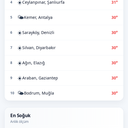
☀️
Ceylanpınar, Şanlıurfa
31°
4
🌤️
Kemer, Antalya
30°
5
☀️
Sarayköy, Denizli
30°
6
☀️
Silvan, Diyarbakır
30°
7
☀️
Ağın, Elazığ
30°
8
☀️
Araban, Gaziantep
30°
9
🌤️
Bodrum, Muğla
30°
10
En Soğuk
Anlık ölçüm