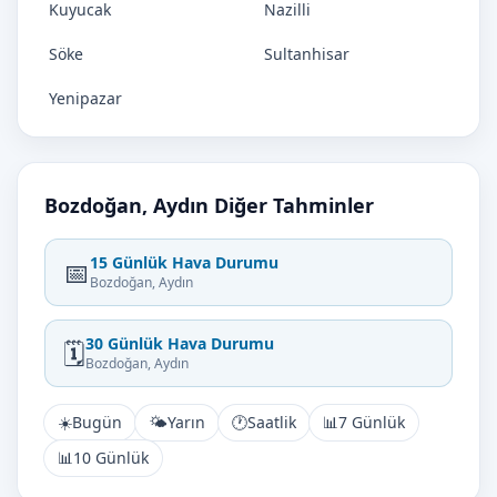
Kuyucak
Nazilli
Söke
Sultanhisar
Yenipazar
Bozdoğan, Aydın Diğer Tahminler
15 Günlük Hava Durumu
📅
Bozdoğan, Aydın
30 Günlük Hava Durumu
🗓️
Bozdoğan, Aydın
☀️
Bugün
🌤️
Yarın
🕐
Saatlik
📊
7 Günlük
📊
10 Günlük