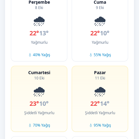
Perşembe
Cuma
8 Eki
9 Eki
🌧️
🌧️
22°
13°
22°
10°
Yağmurlu
Yağmurlu
💧 40% Yağış
💧 55% Yağış
Cumartesi
Pazar
10 Eki
11 Eki
🌧️
🌧️
23°
10°
22°
14°
Şiddetli Yağmurlu
Şiddetli Yağmurlu
💧 70% Yağış
💧 95% Yağış