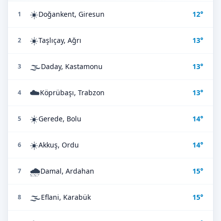
☀️
Doğankent, Giresun
12°
1
☀️
Taşlıçay, Ağrı
13°
2
🌫️
Daday, Kastamonu
13°
3
☁️
Köprübaşı, Trabzon
13°
4
☀️
Gerede, Bolu
14°
5
☀️
Akkuş, Ordu
14°
6
🌧️
Damal, Ardahan
15°
7
🌫️
Eflani, Karabük
15°
8