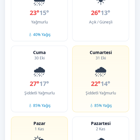
23°
15°
26°
13°
Yağmurlu
Açık / Güneşli
💧 40% Yağış
Cuma
Cumartesi
30 Eki
31 Eki
🌧️
🌧️
27°
17°
22°
14°
Şiddetli Yağmurlu
Şiddetli Yağmurlu
💧 85% Yağış
💧 85% Yağış
Pazar
Pazartesi
1 Kas
2 Kas