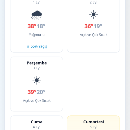
1 Eyl
2 Eyl
🌧️
☀️
38°
18°
36°
19°
Yağmurlu
Açık ve Çok Sıcak
💧 55% Yağış
Perşembe
3 Eyl
☀️
39°
20°
Açık ve Çok Sıcak
Cuma
Cumartesi
4 Eyl
5 Eyl