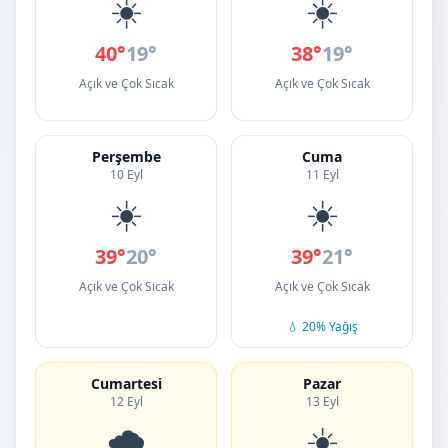
☀️
☀️
40°
19°
38°
19°
Açık ve Çok Sıcak
Açık ve Çok Sıcak
Perşembe
Cuma
10 Eyl
11 Eyl
☀️
☀️
39°
20°
39°
21°
Açık ve Çok Sıcak
Açık ve Çok Sıcak
💧 20% Yağış
Cumartesi
Pazar
12 Eyl
13 Eyl
🌧️
☀️