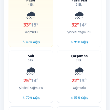
Pazar
Pazartesi
4 Eki
5 Eki
🌧️
🌧️
33°
15°
32°
14°
Yağmurlu
Şiddetli Yağmurlu
💧 40% Yağış
💧 95% Yağış
Salı
Çarşamba
6 Eki
7 Eki
🌧️
🌧️
25°
14°
22°
13°
Şiddetli Yağmurlu
Yağmurlu
💧 70% Yağış
💧 55% Yağış