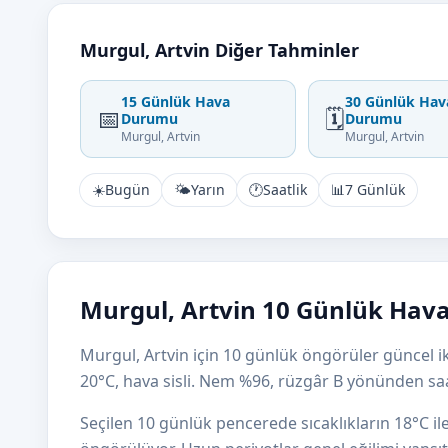
Murgul, Artvin Diğer Tahminler
15 Günlük Hava
30 Günlük Hav
📅
🗓️
Durumu
Durumu
Murgul, Artvin
Murgul, Artvin
☀️
Bugün
🌤️
Yarın
🕐
Saatlik
📊
7 Günlük
Murgul, Artvin 10 Günlük Hava
Murgul, Artvin için 10 günlük öngörüler güncel ik
20°C, hava sisli. Nem %96, rüzgâr B yönünden sa
Seçilen 10 günlük pencerede sıcaklıkların 18°C i