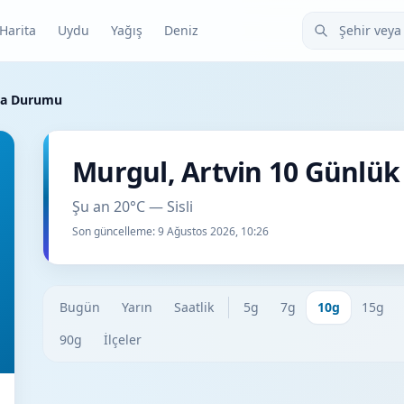
Şehir veya ilçe
Harita
Uydu
Yağış
Deniz
ava Durumu
Murgul, Artvin 10 Günlü
Şu an 20°C — Sisli
Son güncelleme:
9 Ağustos 2026, 10:26
Bugün
Yarın
Saatlik
5g
7g
10g
15g
90g
İlçeler