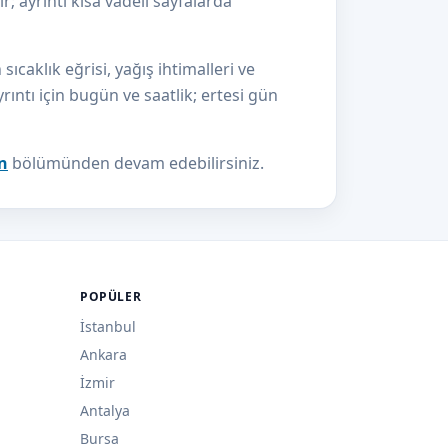
r; ayrıntı kısa vadeli sayfalarda
aklık eğrisi, yağış ihtimalleri ve
yrıntı için bugün ve saatlik; ertesi gün
n
bölümünden devam edebilirsiniz.
POPÜLER
İstanbul
Ankara
İzmir
Antalya
Bursa