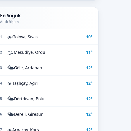
En Soğuk
Anlık ölçüm
☀️
Gölova, Sivas
10°
1
🌫️
Mesudiye, Ordu
11°
2
🌤️
Göle, Ardahan
12°
3
☀️
Taşlıçay, Ağrı
12°
4
🌤️
Dörtdivan, Bolu
12°
5
🌤️
Dereli, Giresun
12°
6
☀️
Arpaçay, Kars
12°
7