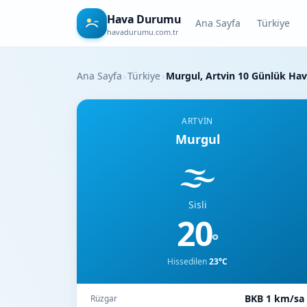
Hava Durumu
Ana Sayfa
Türkiye
havadurumu.com.tr
Ana Sayfa
›
Türkiye
›
Murgul, Artvin 10 Günlük H
ARTVIN
Murgul
🌫️
Sisli
20
°
Hissedilen
23°C
BKB 1 km/sa
Rüzgar