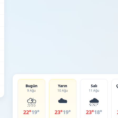
Bugün
Yarın
Salı
9 Ağu
10 Ağu
11 Ağu
⛈️
☁️
🌧️
22°
19°
23°
19°
23°
18°