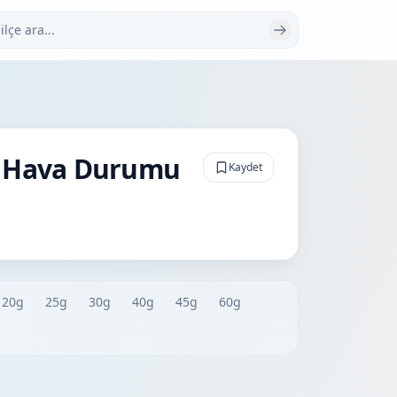
 ara
k Hava Durumu
Kaydet
20g
25g
30g
40g
45g
60g