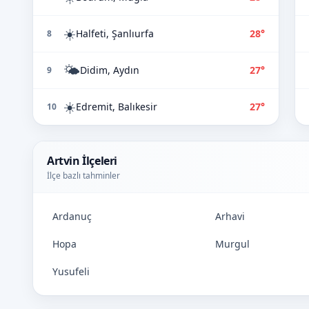
☀️
Halfeti, Şanlıurfa
28°
8
🌤️
Didim, Aydın
27°
9
☀️
Edremit, Balıkesir
27°
10
Artvin İlçeleri
İlçe bazlı tahminler
Ardanuç
Arhavi
Hopa
Murgul
Yusufeli