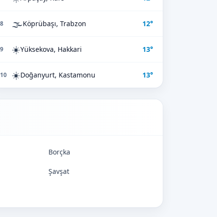
🌫️
Köprübaşı, Trabzon
12°
8
☀️
Yüksekova, Hakkari
13°
9
☀️
Doğanyurt, Kastamonu
13°
10
Borçka
Şavşat