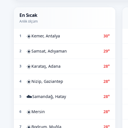
En Sıcak
Anlık ölçüm
☀️
Kemer, Antalya
30°
1
☀️
Samsat, Adıyaman
29°
2
☀️
Karataş, Adana
28°
3
☀️
Nizip, Gaziantep
28°
4
☁️
Samandağ, Hatay
28°
5
☀️
Mersin
28°
6
☀️
Bodrum, Muğla
28°
7