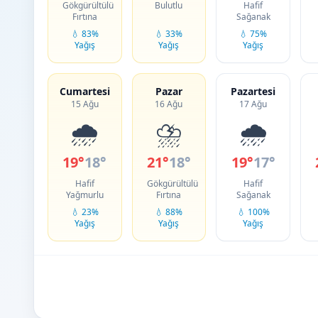
Gökgürültülü
Bulutlu
Hafif
Fırtına
Sağanak
💧 83%
💧 33%
💧 75%
Yağış
Yağış
Yağış
Cumartesi
Pazar
Pazartesi
15 Ağu
16 Ağu
17 Ağu
🌧️
⛈️
🌧️
19°
18°
21°
18°
19°
17°
Hafif
Gökgürültülü
Hafif
Yağmurlu
Fırtına
Sağanak
💧 23%
💧 88%
💧 100%
Yağış
Yağış
Yağış