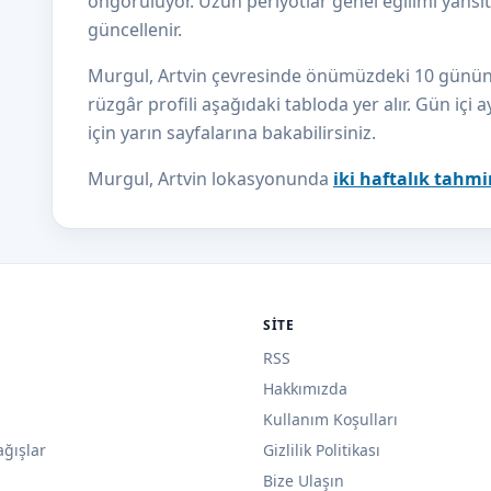
öngörülüyor. Uzun periyotlar genel eğilimi yansıtı
güncellenir.
Murgul, Artvin çevresinde önümüzdeki 10 günün sıc
rüzgâr profili aşağıdaki tabloda yer alır. Gün içi a
için yarın sayfalarına bakabilirsiniz.
Murgul, Artvin lokasyonunda
iki haftalık tahmi
SITE
RSS
Hakkımızda
Kullanım Koşulları
ağışlar
Gizlilik Politikası
Bize Ulaşın