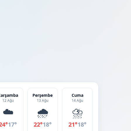
Çarşamba
Perşembe
Cuma
12 Ağu
13 Ağu
14 Ağu
☁️
🌧️
⛈️
24°
17°
22°
18°
21°
18°