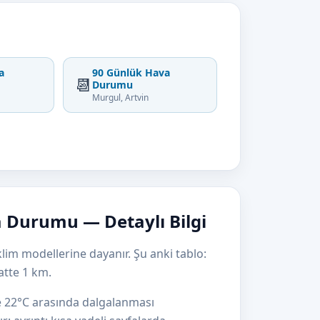
a
90 Günlük Hava
📆
Durumu
Murgul, Artvin
 Durumu — Detaylı Bilgi
lim modellerine dayanır. Şu anki tablo:
atte 1 km.
le 22°C arasında dalgalanması