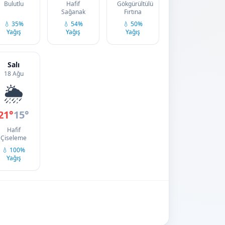
Bulutlu
Hafif
Gökgürültülü
Sağanak
Fırtına
💧 35%
💧 54%
💧 50%
Yağış
Yağış
Yağış
Salı
18 Ağu
🌦️
21°
15°
Hafif
Çiseleme
💧 100%
Yağış