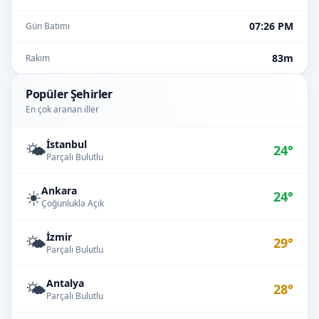
07:26 PM
Gün Batımı
83m
Rakım
Popüler Şehirler
En çok aranan iller
İstanbul
🌤️
24°
Parçalı Bulutlu
Ankara
☀️
24°
Çoğunlukla Açık
İzmir
🌤️
29°
Parçalı Bulutlu
Antalya
🌤️
28°
Parçalı Bulutlu