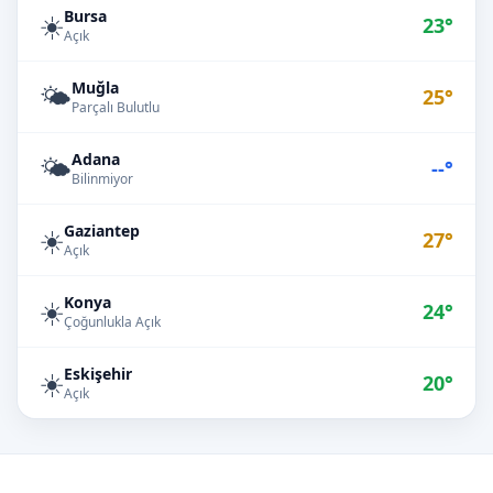
Bursa
☀️
23°
Açık
Muğla
🌤️
25°
Parçalı Bulutlu
Adana
🌤️
--°
Bilinmiyor
Gaziantep
☀️
27°
Açık
Konya
☀️
24°
Çoğunlukla Açık
Eskişehir
☀️
20°
Açık