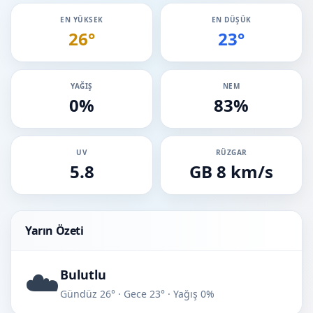
EN YÜKSEK
EN DÜŞÜK
26°
23°
YAĞIŞ
NEM
0%
83%
UV
RÜZGAR
5.8
GB 8 km/s
Yarın Özeti
☁️
Bulutlu
Gündüz 26° · Gece 23° · Yağış 0%