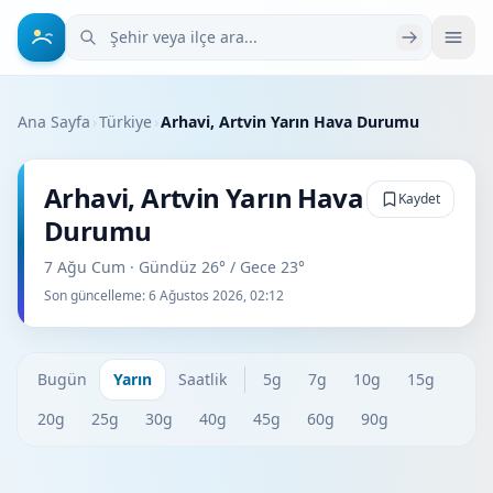
Şehir veya ilçe ara
Ana Sayfa
›
Türkiye
›
Arhavi, Artvin Yarın Hava Durumu
Arhavi, Artvin Yarın Hava
Kaydet
Durumu
7 Ağu Cum · Gündüz 26° / Gece 23°
Son güncelleme:
6 Ağustos 2026, 02:12
Bugün
Yarın
Saatlik
5g
7g
10g
15g
20g
25g
30g
40g
45g
60g
90g