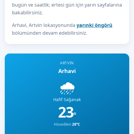
bugün ve saatlik; ertesi gün için yarın sayfalarına
bakabilirsiniz.
Arhavi, Artvin lokasyonunda
yarınki öngörü
bölümünden devam edebilirsiniz.
ARTVIN
Arhavi
🌧️
Hafif Sağanak
23
°
Hissedilen
28°C