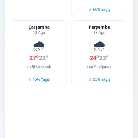
💧 60% Yağış
Çarşamba
Perşembe
12 Ağu
13 Ağu
🌧️
🌧️
27°
22°
24°
23°
Hafif Sağanak
Hafif Sağanak
💧 15% Yağış
💧 55% Yağış