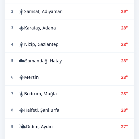
☀️
Samsat, Adıyaman
29°
2
☀️
Karataş, Adana
28°
3
☀️
Nizip, Gaziantep
28°
4
☁️
Samandağ, Hatay
28°
5
☀️
Mersin
28°
6
☀️
Bodrum, Muğla
28°
7
☀️
Halfeti, Şanlıurfa
28°
8
🌤️
Didim, Aydın
27°
9