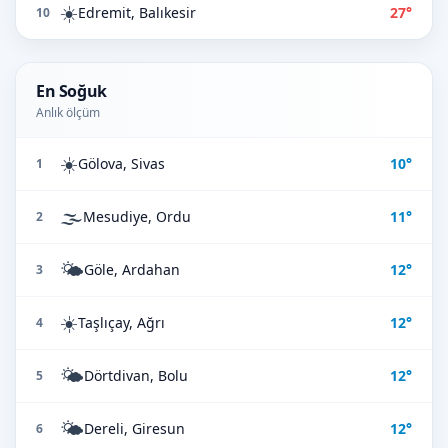
☀️
Edremit, Balıkesir
27°
10
En Soğuk
Anlık ölçüm
☀️
Gölova, Sivas
10°
1
🌫️
Mesudiye, Ordu
11°
2
🌤️
Göle, Ardahan
12°
3
☀️
Taşlıçay, Ağrı
12°
4
🌤️
Dörtdivan, Bolu
12°
5
🌤️
Dereli, Giresun
12°
6