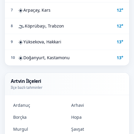
☀️
Arpaçay, Kars
12°
7
🌫️
Köprübaşı, Trabzon
12°
8
☀️
Yüksekova, Hakkari
13°
9
☀️
Doğanyurt, Kastamonu
13°
10
Artvin İlçeleri
İlçe bazlı tahminler
Ardanuç
Arhavi
Borçka
Hopa
Murgul
Şavşat