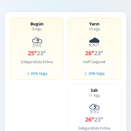
Bugün
Yarın
9 Ağu
10 Ağu
⛈️
🌧️
25°
23°
26°
23°
Gökgürültülü Fırtına
Hafif Sağanak
💧 85% Yağış
💧 30% Yağış
Salı
11 Ağu
⛈️
26°
23°
Gökgürültülü Fırtına