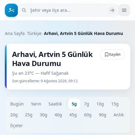
Şehir veya ilçe ara
Ana Sayfa
›
Türkiye
›
Arhavi, Artvin 5 Günlük Hava Durumu
Arhavi, Artvin 5 Günlük
Kaydet
Hava Durumu
Şu an 23°C — Hafif Sağanak
Son güncelleme:
9 Ağustos 2026, 09:12
Bugün
Yarın
Saatlik
5g
7g
10g
15g
20g
25g
30g
40g
45g
60g
90g
Anlık
İlçeler