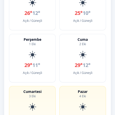
☀️
☀️
26°
12°
25°
10°
Açık / Güneşli
Açık / Güneşli
Perşembe
Cuma
1 Eki
2 Eki
☀️
☀️
29°
11°
29°
12°
Açık / Güneşli
Açık / Güneşli
Cumartesi
Pazar
3 Eki
4 Eki
☀️
☀️