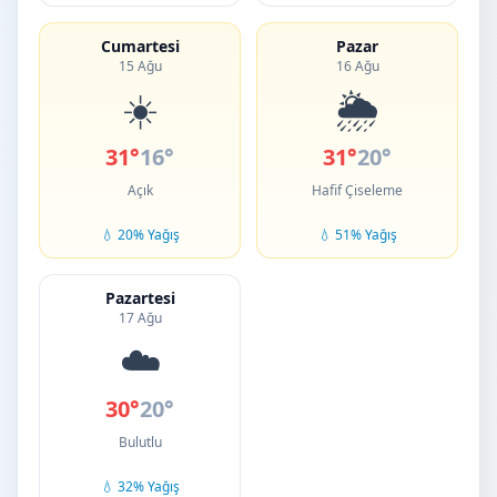
Cumartesi
Pazar
15 Ağu
16 Ağu
☀️
🌦️
31°
16°
31°
20°
Açık
Hafif Çiseleme
💧 20% Yağış
💧 51% Yağış
Pazartesi
17 Ağu
☁️
30°
20°
Bulutlu
💧 32% Yağış