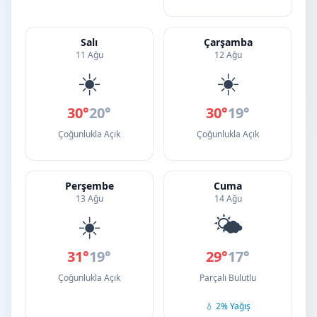
Salı
Çarşamba
11 Ağu
12 Ağu
☀️
☀️
30°
20°
30°
19°
Çoğunlukla Açık
Çoğunlukla Açık
Perşembe
Cuma
13 Ağu
14 Ağu
☀️
🌤️
31°
19°
29°
17°
Çoğunlukla Açık
Parçalı Bulutlu
💧 2% Yağış