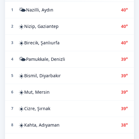
🌤️
Nazilli, Aydın
40°
1
☀️
Nizip, Gaziantep
40°
2
☀️
Birecik, Şanlıurfa
40°
3
🌤️
Pamukkale, Denizli
39°
4
☀️
Bismil, Diyarbakır
39°
5
☀️
Mut, Mersin
39°
6
☀️
Cizre, Şırnak
39°
7
☀️
Kahta, Adıyaman
38°
8