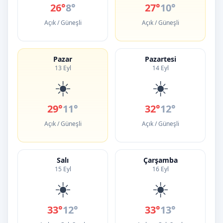
26°
8°
27°
10°
Açık / Güneşli
Açık / Güneşli
Pazar
Pazartesi
13 Eyl
14 Eyl
☀️
☀️
29°
11°
32°
12°
Açık / Güneşli
Açık / Güneşli
Salı
Çarşamba
15 Eyl
16 Eyl
☀️
☀️
33°
12°
33°
13°