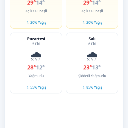
29°
14°
29°
14°
Açık / Güneşli
Açık / Güneşli
💧 20% Yağış
💧 20% Yağış
Pazartesi
Salı
5 Eki
6 Eki
🌧️
🌧️
28°
12°
23°
13°
Yağmurlu
Şiddetli Yağmurlu
💧 55% Yağış
💧 85% Yağış