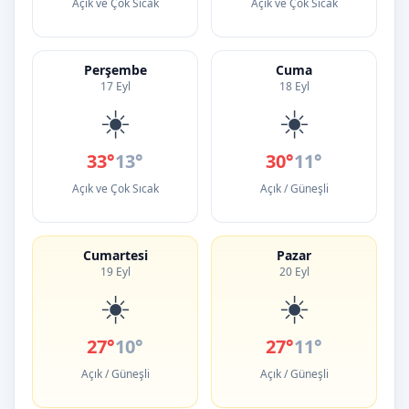
Açık ve Çok Sıcak
Açık ve Çok Sıcak
Perşembe
Cuma
17 Eyl
18 Eyl
☀️
☀️
33°
13°
30°
11°
Açık ve Çok Sıcak
Açık / Güneşli
Cumartesi
Pazar
19 Eyl
20 Eyl
☀️
☀️
27°
10°
27°
11°
Açık / Güneşli
Açık / Güneşli