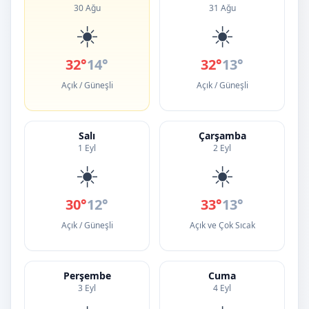
30 Ağu
31 Ağu
☀️
☀️
32°
14°
32°
13°
Açık / Güneşli
Açık / Güneşli
Salı
Çarşamba
1 Eyl
2 Eyl
☀️
☀️
30°
12°
33°
13°
Açık / Güneşli
Açık ve Çok Sıcak
Perşembe
Cuma
3 Eyl
4 Eyl