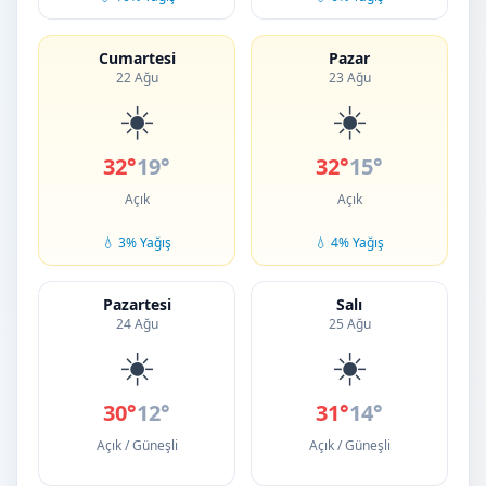
Cumartesi
Pazar
22 Ağu
23 Ağu
☀️
☀️
32°
19°
32°
15°
Açık
Açık
💧 3% Yağış
💧 4% Yağış
Pazartesi
Salı
24 Ağu
25 Ağu
☀️
☀️
30°
12°
31°
14°
Açık / Güneşli
Açık / Güneşli