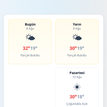
Bugün
Yarın
8 Ağu
9 Ağu
🌤️
🌤️
32°
19°
30°
19°
Parçalı Bulutlu
Parçalı Bulutlu
Pazartesi
10 Ağu
☀️
30°
18°
Çoğunlukla Açık