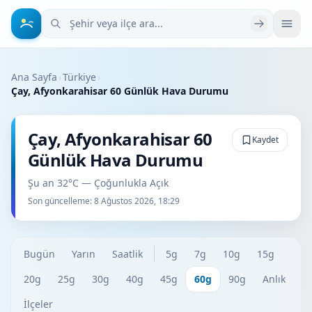
Şehir veya ilçe ara
Ana Sayfa
›
Türkiye
›
Çay, Afyonkarahisar 60 Günlük Hava Durumu
Çay, Afyonkarahisar 60
Kaydet
Günlük Hava Durumu
Şu an 32°C — Çoğunlukla Açık
Son güncelleme:
8 Ağustos 2026, 18:29
Bugün
Yarın
Saatlik
5g
7g
10g
15g
20g
25g
30g
40g
45g
60g
90g
Anlık
İlçeler