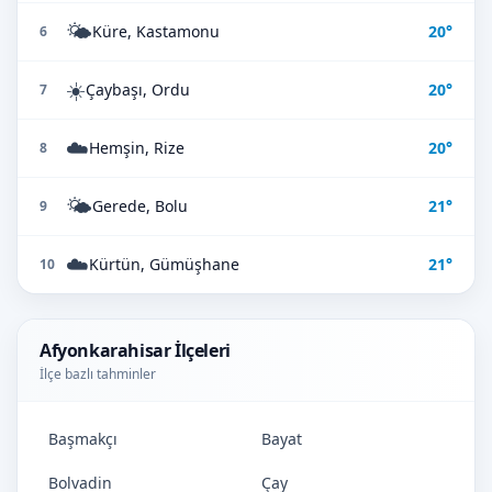
🌤️
Küre, Kastamonu
20°
6
☀️
Çaybaşı, Ordu
20°
7
☁️
Hemşin, Rize
20°
8
🌤️
Gerede, Bolu
21°
9
☁️
Kürtün, Gümüşhane
21°
10
Afyonkarahisar İlçeleri
İlçe bazlı tahminler
Başmakçı
Bayat
Bolvadin
Çay