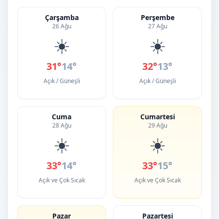
Çarşamba
Perşembe
26 Ağu
27 Ağu
☀️
☀️
31°
14°
32°
13°
Açık / Güneşli
Açık / Güneşli
Cuma
Cumartesi
28 Ağu
29 Ağu
☀️
☀️
33°
14°
33°
15°
Açık ve Çok Sıcak
Açık ve Çok Sıcak
Pazar
Pazartesi