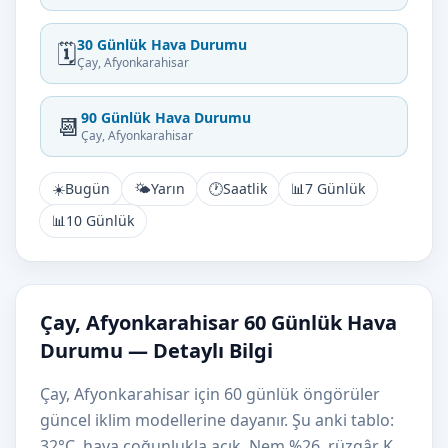
30 Günlük Hava Durumu
🗓️
Çay, Afyonkarahisar
90 Günlük Hava Durumu
📆
Çay, Afyonkarahisar
☀️
Bugün
🌤️
Yarın
🕐
Saatlik
📊
7 Günlük
📊
10 Günlük
Çay, Afyonkarahisar 60 Günlük Hava
Durumu — Detaylı Bilgi
Çay, Afyonkarahisar için 60 günlük öngörüler
güncel iklim modellerine dayanır. Şu anki tablo:
32°C, hava çoğunlukla açık. Nem %26, rüzgâr K