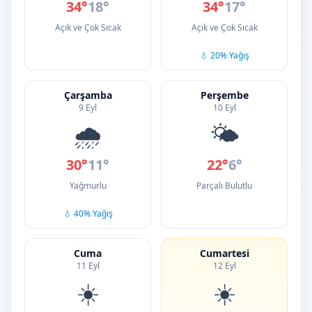
34°
18°
34°
17°
Açık ve Çok Sıcak
Açık ve Çok Sıcak
💧 20% Yağış
Çarşamba
Perşembe
9 Eyl
10 Eyl
🌧️
🌤️
30°
11°
22°
6°
Yağmurlu
Parçalı Bulutlu
💧 40% Yağış
Cuma
Cumartesi
11 Eyl
12 Eyl
☀️
☀️