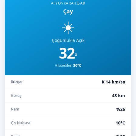
AFYONKARAHISAR
Çay
☀️
Çoğunlukla Açık
32
°
Hissedilen
30°C
K 14 km/sa
Rüzgar
48 km
Görüş
%26
Nem
10°C
Çiy Noktası