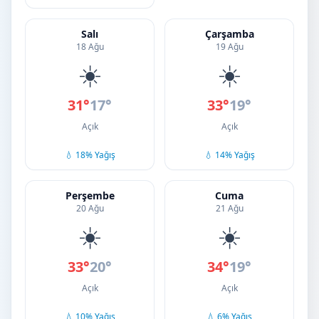
Salı
Çarşamba
18 Ağu
19 Ağu
☀️
☀️
31°
17°
33°
19°
Açık
Açık
💧 18% Yağış
💧 14% Yağış
Perşembe
Cuma
20 Ağu
21 Ağu
☀️
☀️
33°
20°
34°
19°
Açık
Açık
💧 10% Yağış
💧 6% Yağış