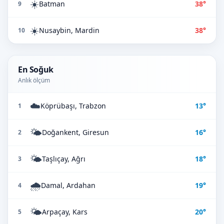
☀️
Batman
38°
9
☀️
Nusaybin, Mardin
38°
10
En Soğuk
Anlık ölçüm
☁️
Köprübaşı, Trabzon
13°
1
🌤️
Doğankent, Giresun
16°
2
🌤️
Taşlıçay, Ağrı
18°
3
🌧️
Damal, Ardahan
19°
4
🌤️
Arpaçay, Kars
20°
5