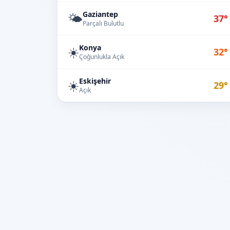
Gaziantep
🌤️
37°
Parçalı Bulutlu
Konya
☀️
32°
Çoğunlukla Açık
Eskişehir
☀️
29°
Açık