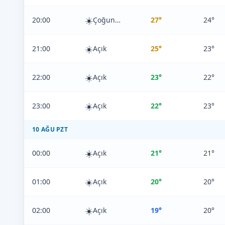
☀️
20:00
Çoğunlukla Açık
27°
24°
☀️
21:00
Açık
25°
23°
☀️
22:00
Açık
23°
22°
☀️
23:00
Açık
22°
23°
10 AĞU PZT
☀️
00:00
Açık
21°
21°
☀️
01:00
Açık
20°
20°
☀️
02:00
Açık
19°
20°