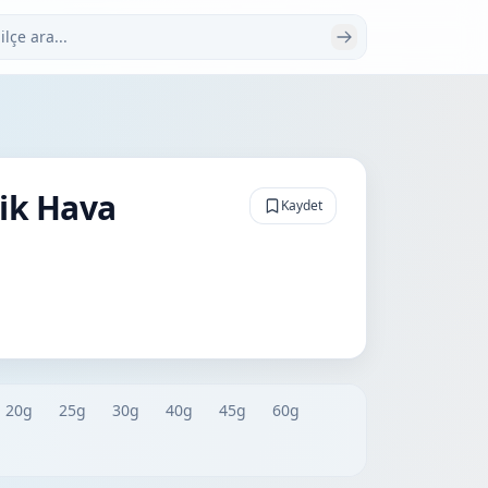
 ara
lik Hava
Kaydet
20g
25g
30g
40g
45g
60g