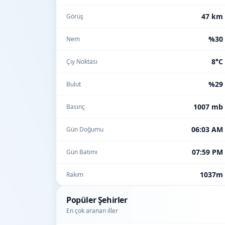
47 km
Görüş
%30
Nem
8°C
Çiy Noktası
%29
Bulut
1007 mb
Basınç
06:03 AM
Gün Doğumu
07:59 PM
Gün Batımı
1037m
Rakım
Popüler Şehirler
En çok aranan iller