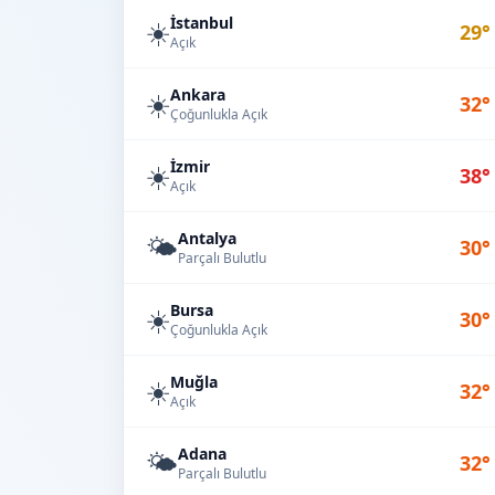
İstanbul
☀️
29°
Açık
Ankara
☀️
32°
Çoğunlukla Açık
İzmir
☀️
38°
Açık
Antalya
🌤️
30°
Parçalı Bulutlu
Bursa
☀️
30°
Çoğunlukla Açık
Muğla
☀️
32°
Açık
Adana
🌤️
32°
Parçalı Bulutlu