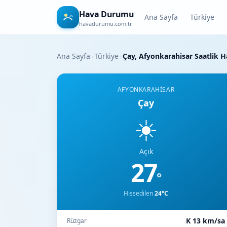
Hava Durumu
Ana Sayfa
Türkiye
havadurumu.com.tr
Ana Sayfa
›
Türkiye
›
Çay, Afyonkarahisar Saatlik
AFYONKARAHISAR
Çay
☀️
Açık
27
°
Hissedilen
24°C
K 13 km/sa
Rüzgar