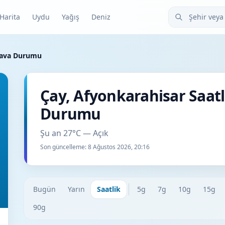
Şehir veya ilçe
Harita
Uydu
Yağış
Deniz
 Hava Durumu
Çay, Afyonkarahisar Saat
Durumu
Şu an 27°C — Açık
Son güncelleme:
8 Ağustos 2026, 20:16
Bugün
Yarın
Saatlik
5g
7g
10g
15g
90g