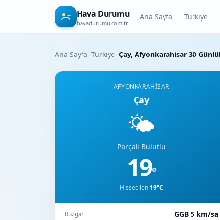
Hava Durumu
Ana Sayfa
Türkiye
havadurumu.com.tr
Ana Sayfa
›
Türkiye
›
Çay, Afyonkarahisar 30 Günl
AFYONKARAHISAR
Çay
🌤️
Parçalı Bulutlu
19
°
Hissedilen
19°C
GGB 5 km/sa
Rüzgar