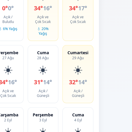
0°
0°
34°
16°
34°
17°
Açık /
Açık ve
Açık ve
Bulutlu
Çok Sıcak
Çok Sıcak
💧 6% Yağış
💧 20%
Yağış
Perşembe
Cuma
Cumartesi
27 Ağu
28 Ağu
29 Ağu
☀️
☀️
☀️
34°
16°
31°
14°
32°
14°
Açık ve
Açık /
Açık /
Çok Sıcak
Güneşli
Güneşli
Çarşamba
Perşembe
Cuma
2 Eyl
3 Eyl
4 Eyl
☀️
☀️
☀️