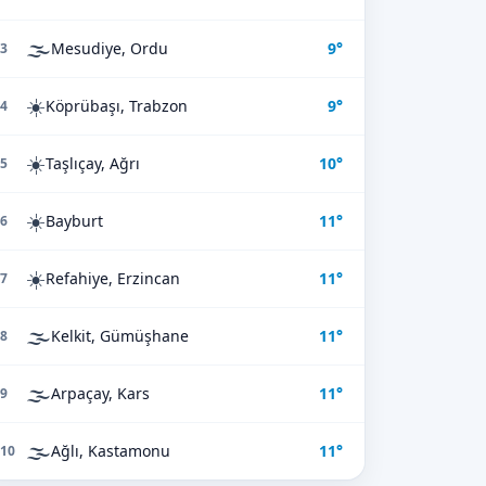
🌫️
Mesudiye, Ordu
9°
3
☀️
Köprübaşı, Trabzon
9°
4
☀️
Taşlıçay, Ağrı
10°
5
☀️
Bayburt
11°
6
☀️
Refahiye, Erzincan
11°
7
🌫️
Kelkit, Gümüşhane
11°
8
🌫️
Arpaçay, Kars
11°
9
🌫️
Ağlı, Kastamonu
11°
10