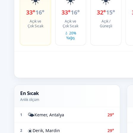
33°
16°
33°
16°
32°
15°
Açık ve
Açık ve
Açık /
Çok Sıcak
Çok Sıcak
Güneşli
💧 20%
Yağış
En Sıcak
Anlık ölçüm
🌤️
Kemer, Antalya
29°
1
☀️
Derik, Mardin
29°
2