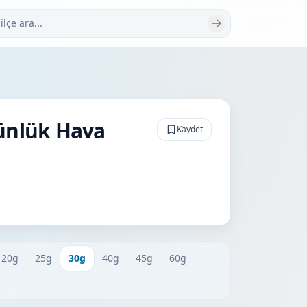
 ara
Günlük Hava
Kaydet
20g
25g
30g
40g
45g
60g