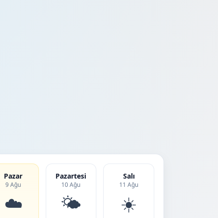
Pazar
Pazartesi
Salı
9 Ağu
10 Ağu
11 Ağu
☁️
🌤️
☀️