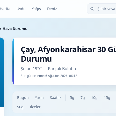
Şehir veya ilçe
Harita
Uydu
Yağış
Deniz
ük Hava Durumu
Çay, Afyonkarahisar 30 
Durumu
Şu an 19°C — Parçalı Bulutlu
Son güncelleme:
6 Ağustos 2026, 06:12
Bugün
Yarın
Saatlik
5g
7g
10g
15g
90g
İlçeler