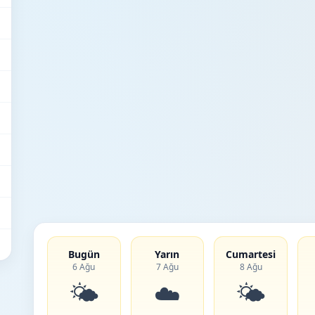
Bugün
Yarın
Cumartesi
6 Ağu
7 Ağu
8 Ağu
🌤️
☁️
🌤️