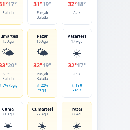
31°
17°
31°
19°
32°
18°
Bulutlu
Parçalı
Açık
Bulutlu
umartesi
Pazar
Pazartesi
15 Ağu
16 Ağu
17 Ağu
🌤️
🌤️
☀️
33°
20°
32°
19°
32°
17°
Parçalı
Parçalı
Açık
Bulutlu
Bulutlu
💧 7% Yağış
💧 22%
💧 18%
Yağış
Yağış
Cuma
Cumartesi
Pazar
21 Ağu
22 Ağu
23 Ağu
☀️
☀️
☀️