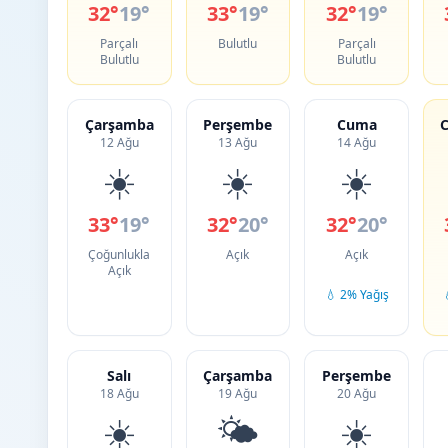
32°
19°
33°
19°
32°
19°
Parçalı
Bulutlu
Parçalı
Bulutlu
Bulutlu
Çarşamba
Perşembe
Cuma
C
12 Ağu
13 Ağu
14 Ağu
☀️
☀️
☀️
33°
19°
32°
20°
32°
20°
Çoğunlukla
Açık
Açık
Açık
💧 2% Yağış
Salı
Çarşamba
Perşembe
18 Ağu
19 Ağu
20 Ağu
☀️
🌤️
☀️