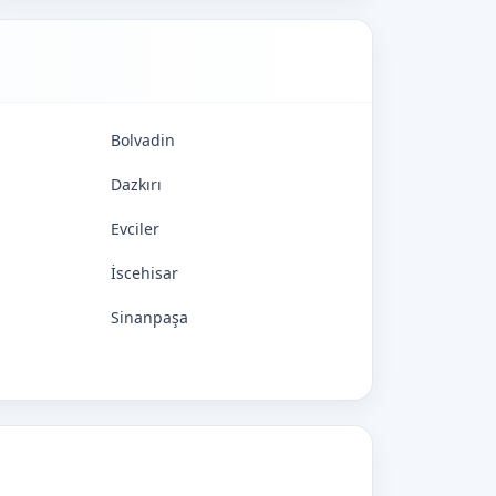
Bolvadin
Dazkırı
Evciler
İscehisar
Sinanpaşa