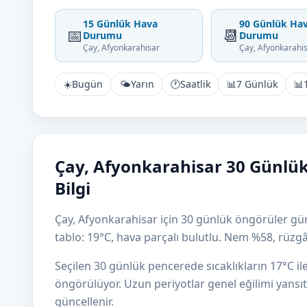
15 Günlük Hava
90 Günlük Ha
📅
📆
Durumu
Durumu
Çay, Afyonkarahisar
Çay, Afyonkarahi
☀️
Bugün
🌤️
Yarın
🕐
Saatlik
📊
7 Günlük
📊
Çay, Afyonkarahisar 30 Günlü
Bilgi
Çay, Afyonkarahisar için 30 günlük öngörüler gün
tablo: 19°C, hava parçalı bulutlu. Nem %58, rüz
Seçilen 30 günlük pencerede sıcaklıkların 17°C i
öngörülüyor. Uzun periyotlar genel eğilimi yansıtı
güncellenir.