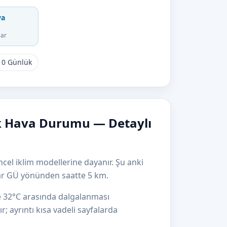
va
sar
10 Günlük
k Hava Durumu — Detaylı
cel iklim modellerine dayanır. Şu anki
gâr GÜ yönünden saatte 5 km.
le 32°C arasında dalgalanması
r; ayrıntı kısa vadeli sayfalarda