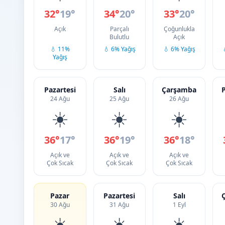
32°
19°
34°
20°
33°
20°
Açık
Parçalı
Çoğunlukla
Bulutlu
Açık
💧 11%
💧 6% Yağış
💧 6% Yağış
Yağış
Pazartesi
Salı
Çarşamba
24 Ağu
25 Ağu
26 Ağu
☀️
☀️
☀️
36°
17°
36°
19°
36°
18°
Açık ve
Açık ve
Açık ve
Çok Sıcak
Çok Sıcak
Çok Sıcak
Pazar
Pazartesi
Salı
30 Ağu
31 Ağu
1 Eyl
☀️
☀️
☀️