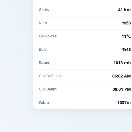
41 km
Görüş
%58
Nem
11°C
Çiy Noktası
%48
Bulut
1013 mb
Basınç
06:02 AM
Gün Doğumu
08:01 PM
Gün Batımı
1037m
Rakım