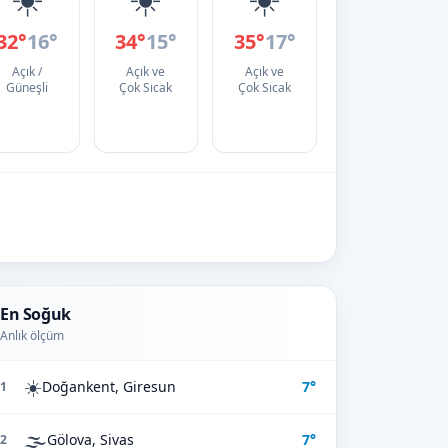
32°
16°
34°
15°
35°
17°
Açık /
Açık ve
Açık ve
Güneşli
Çok Sıcak
Çok Sıcak
En Soğuk
Anlık ölçüm
☀️
Doğankent, Giresun
7°
1
🌫️
Gölova, Sivas
7°
2