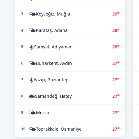
🌤️
Köyceğiz, Muğla
29°
3
🌤️
Karataş, Adana
28°
4
☀️
Samsat, Adıyaman
28°
5
🌤️
Buharkent, Aydın
27°
6
☀️
Nizip, Gaziantep
27°
7
☁️
Samandağ, Hatay
27°
8
🌤️
Mersin
27°
9
🌤️
Toprakkale, Osmaniye
27°
10