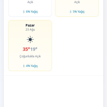
Açık
Açık
💧 6% Yağış
💧 5% Yağış
Pazar
23 Ağu
☀️
35°
19°
Çoğunlukla Açık
💧 4% Yağış