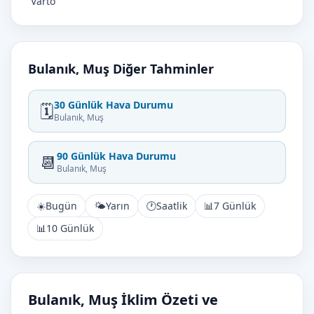
Varto
Bulanık, Muş Diğer Tahminler
30 Günlük Hava Durumu
🗓️
Bulanık, Muş
90 Günlük Hava Durumu
📆
Bulanık, Muş
☀️
Bugün
🌤️
Yarın
🕐
Saatlik
📊
7 Günlük
📊
10 Günlük
Bulanık, Muş İklim Özeti ve