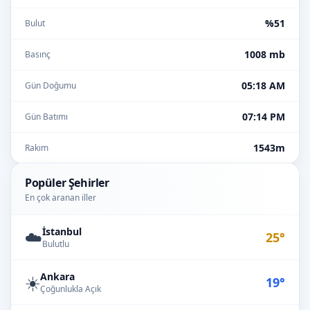
%51
Bulut
1008 mb
Basınç
05:18 AM
Gün Doğumu
07:14 PM
Gün Batımı
1543m
Rakım
Popüler Şehirler
En çok aranan iller
İstanbul
☁️
25°
Bulutlu
Ankara
☀️
19°
Çoğunlukla Açık