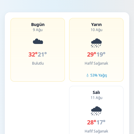
Bugün
Yarın
9 Ağu
10 Ağu
☁️
🌧️
32°
21°
29°
19°
Bulutlu
Hafif Sağanak
💧 53% Yağış
Salı
11 Ağu
🌧️
28°
17°
Hafif Sağanak