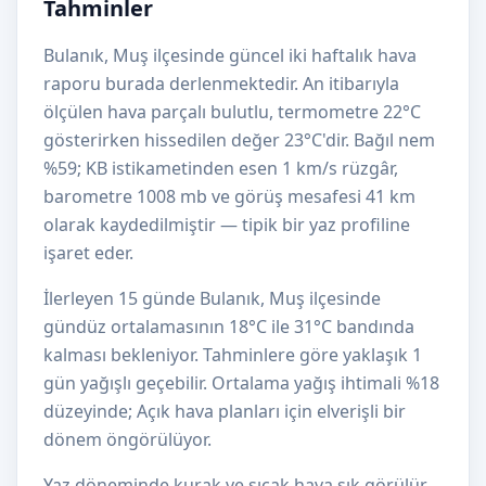
Tahminler
Bulanık, Muş ilçesinde güncel iki haftalık hava
raporu burada derlenmektedir. An itibarıyla
ölçülen hava parçalı bulutlu, termometre 22°C
gösterirken hissedilen değer 23°C'dir. Bağıl nem
%59; KB istikametinden esen 1 km/s rüzgâr,
barometre 1008 mb ve görüş mesafesi 41 km
olarak kaydedilmiştir — tipik bir yaz profiline
işaret eder.
İlerleyen 15 günde Bulanık, Muş ilçesinde
gündüz ortalamasının 18°C ile 31°C bandında
kalması bekleniyor. Tahminlere göre yaklaşık 1
gün yağışlı geçebilir. Ortalama yağış ihtimali %18
düzeyinde; Açık hava planları için elverişli bir
dönem öngörülüyor.
Yaz döneminde kurak ve sıcak hava sık görülür.