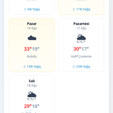
💧 6% Yağış
💧 11% Yağış
Pazar
Pazartesi
16 Ağu
17 Ağu
☁️
🌦️
33°
19°
30°
17°
Bulutlu
Hafif Çiseleme
💧 13% Yağış
💧 23% Yağış
Salı
18 Ağu
🌦️
29°
16°