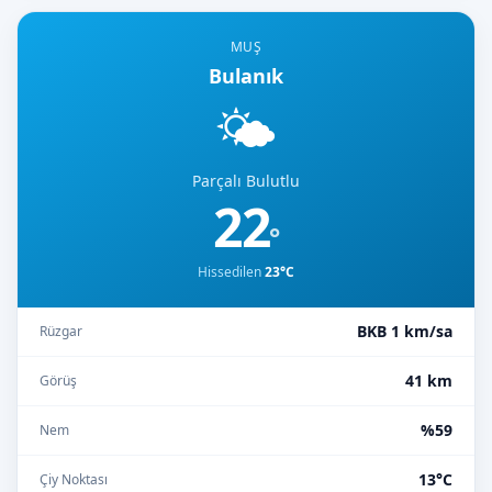
MUŞ
Bulanık
🌤️
Parçalı Bulutlu
22
°
Hissedilen
23°C
BKB 1 km/sa
Rüzgar
41 km
Görüş
%59
Nem
13°C
Çiy Noktası