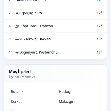
☀️
Arpaçay, Kars
12°
7
🌫️
Köprübaşı, Trabzon
12°
8
☀️
Yüksekova, Hakkari
13°
9
☀️
Doğanyurt, Kastamonu
13°
10
Muş İlçeleri
İlçe bazlı tahminler
Bulanık
Hasköy
Korkut
Malazgirt