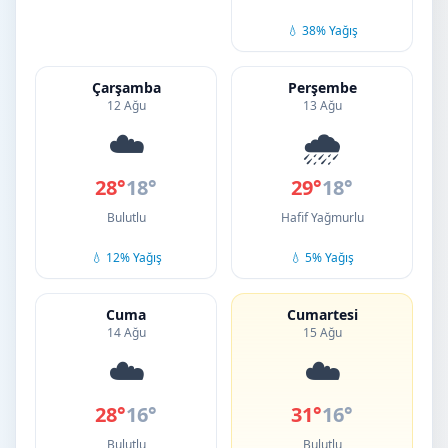
💧 38% Yağış
Çarşamba
Perşembe
12 Ağu
13 Ağu
☁️
🌧️
28°
18°
29°
18°
Bulutlu
Hafif Yağmurlu
💧 12% Yağış
💧 5% Yağış
Cuma
Cumartesi
14 Ağu
15 Ağu
☁️
☁️
28°
16°
31°
16°
Bulutlu
Bulutlu