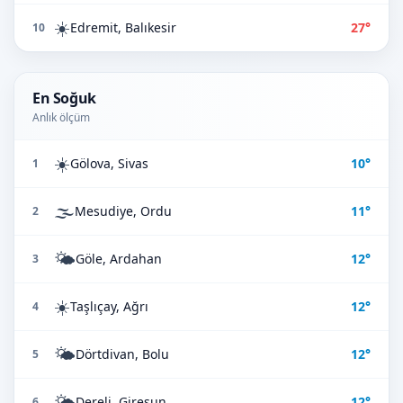
☀️
Edremit, Balıkesir
27°
10
En Soğuk
Anlık ölçüm
☀️
Gölova, Sivas
10°
1
🌫️
Mesudiye, Ordu
11°
2
🌤️
Göle, Ardahan
12°
3
☀️
Taşlıçay, Ağrı
12°
4
🌤️
Dörtdivan, Bolu
12°
5
🌤️
Dereli, Giresun
12°
6