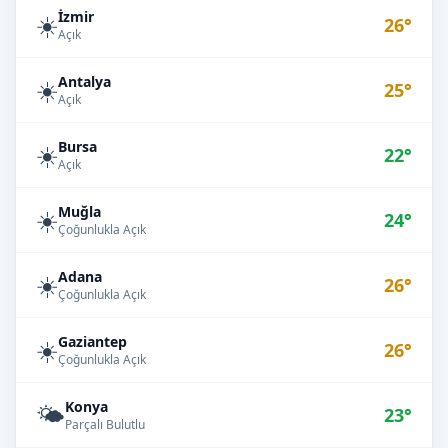
İzmir
☀️
26°
Açık
Antalya
☀️
25°
Açık
Bursa
☀️
22°
Açık
Muğla
☀️
24°
Çoğunlukla Açık
Adana
☀️
26°
Çoğunlukla Açık
Gaziantep
☀️
26°
Çoğunlukla Açık
Konya
🌤️
23°
Parçalı Bulutlu