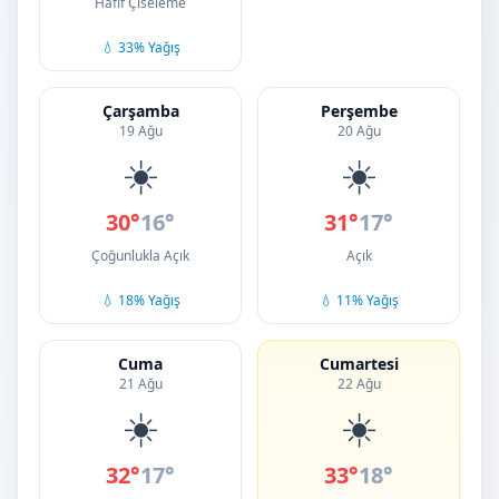
Hafif Çiseleme
💧 33% Yağış
Çarşamba
Perşembe
19 Ağu
20 Ağu
☀️
☀️
30°
16°
31°
17°
Çoğunlukla Açık
Açık
💧 18% Yağış
💧 11% Yağış
Cuma
Cumartesi
21 Ağu
22 Ağu
☀️
☀️
32°
17°
33°
18°