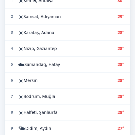
☀️
Kemer, Antalya
30°
1
☀️
Samsat, Adıyaman
29°
2
☀️
Karataş, Adana
28°
3
☀️
Nizip, Gaziantep
28°
4
☁️
Samandağ, Hatay
28°
5
☀️
Mersin
28°
6
☀️
Bodrum, Muğla
28°
7
☀️
Halfeti, Şanlıurfa
28°
8
🌤️
Didim, Aydın
27°
9