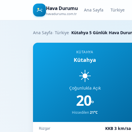
Hava Durumu
Ana Sayfa
Türkiye
havadurumu.com.tr
Ana Sayfa
›
Türkiye
›
Kütahya 5 Günlük Hava Dur
KÜTAHYA
Kütahya
☀️
Çoğunlukla Açık
20
°
Hissedilen
21°C
KKB 3 km/sa
Rüzgar