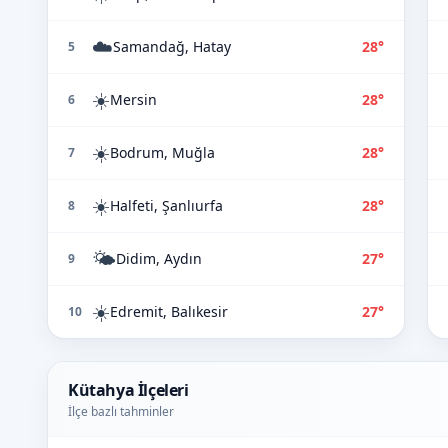
☁️
Samandağ, Hatay
28°
5
☀️
Mersin
28°
6
☀️
Bodrum, Muğla
28°
7
☀️
Halfeti, Şanlıurfa
28°
8
🌤️
Didim, Aydın
27°
9
☀️
Edremit, Balıkesir
27°
10
Kütahya İlçeleri
İlçe bazlı tahminler