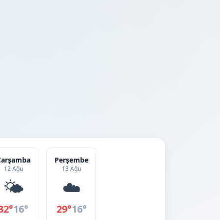
Çarşamba
Perşembe
12 Ağu
13 Ağu
🌤️
☁️
32°
16°
29°
16°