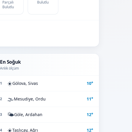
Parçalı
Bulutlu
Bulutlu
En Soğuk
Anlık ölçüm
☀️
Gölova, Sivas
10°
1
🌫️
Mesudiye, Ordu
11°
2
🌤️
Göle, Ardahan
12°
3
☀️
Taşlıçay, Ağrı
12°
4