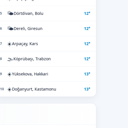
🌤️
Dörtdivan, Bolu
12°
5
🌤️
Dereli, Giresun
12°
6
☀️
Arpaçay, Kars
12°
7
🌫️
Köprübaşı, Trabzon
12°
8
☀️
Yüksekova, Hakkari
13°
9
☀️
Doğanyurt, Kastamonu
13°
10