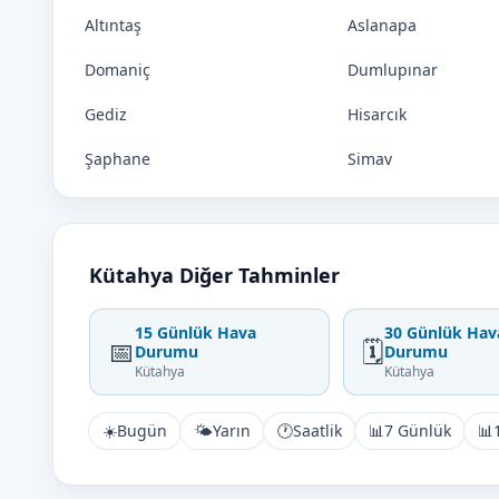
Altıntaş
Aslanapa
Domaniç
Dumlupınar
Gediz
Hisarcık
Şaphane
Simav
Kütahya Diğer Tahminler
15 Günlük Hava
30 Günlük Hav
📅
🗓️
Durumu
Durumu
Kütahya
Kütahya
☀️
Bugün
🌤️
Yarın
🕐
Saatlik
📊
7 Günlük
📊