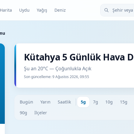
Şehir veya ilçe
Harita
Uydu
Yağış
Deniz
umu
Kütahya 5 Günlük Hava 
Şu an 20°C — Çoğunlukla Açık
Son güncelleme:
9 Ağustos 2026, 09:55
Bugün
Yarın
Saatlik
5g
7g
10g
15g
90g
İlçeler