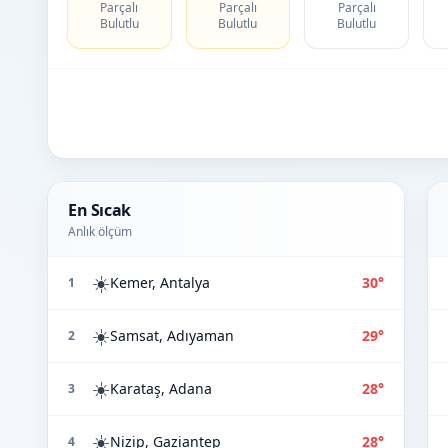
Parçalı
Parçalı
Parçalı
Bulutlu
Bulutlu
Bulutlu
En Sıcak
Anlık ölçüm
☀️
Kemer, Antalya
30°
1
☀️
Samsat, Adıyaman
29°
2
☀️
Karataş, Adana
28°
3
☀️
Nizip, Gaziantep
28°
4