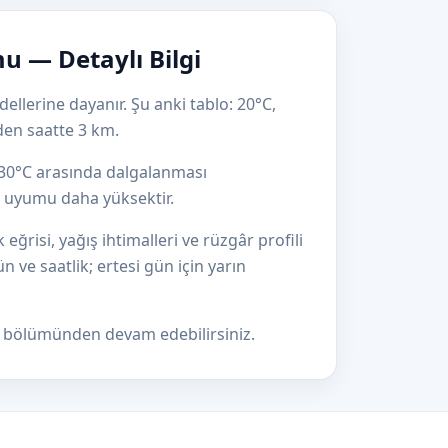
 — Detaylı Bilgi
llerine dayanır. Şu anki tablo: 20°C,
en saatte 3 km.
e 30°C arasında dalgalanması
el uyumu daha yüksektir.
risi, yağış ihtimalleri ve rüzgâr profili
ün ve saatlik; ertesi gün için yarın
bölümünden devam edebilirsiniz.