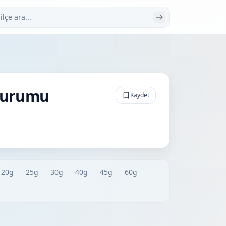
 ara
Durumu
Kaydet
20g
25g
30g
40g
45g
60g