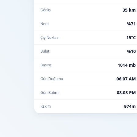
35 km
Görüş
%71
Nem
15°C
Çiy Noktası
%10
Bulut
1014 mb
Basınç
06:07 AM
Gün Doğumu
08:03 PM
Gün Batımı
974m
Rakım