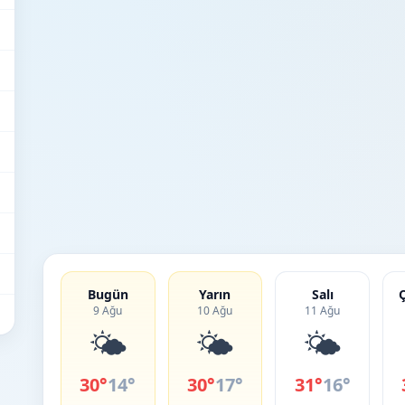
Bugün
Yarın
Salı
9 Ağu
10 Ağu
11 Ağu
🌤️
🌤️
🌤️
30°
14°
30°
17°
31°
16°