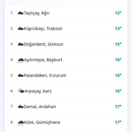
☁️
Taşlıçay, Ağrı
12°
1
☁️
Köprübaşı, Trabzon
13°
2
☁️
Doğankent, Giresun
15°
3
🌧️
Aydıntepe, Bayburt
16°
4
☁️
Palandöken, Erzurum
16°
5
🌤️
Arpaçay, Kars
16°
6
☁️
Damal, Ardahan
17°
7
🌧️
Köse, Gümüşhane
17°
8