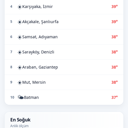
☀️
Karşıyaka, İzmir
39°
4
☀️
Akçakale, Şanlıurfa
39°
5
☀️
Samsat, Adıyaman
38°
6
☀️
Sarayköy, Denizli
38°
7
☀️
Araban, Gaziantep
38°
8
☀️
Mut, Mersin
38°
9
🌤️
Batman
37°
10
En Soğuk
Anlık ölçüm