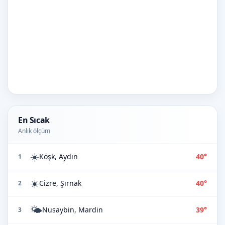
En Sıcak
Anlık ölçüm
☀️
Köşk, Aydın
40°
1
☀️
Cizre, Şırnak
40°
2
🌤️
Nusaybin, Mardin
39°
3