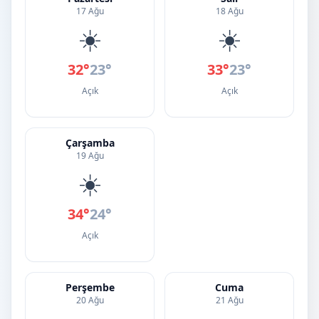
17 Ağu
18 Ağu
☀️
☀️
32°
23°
33°
23°
Açık
Açık
Çarşamba
19 Ağu
☀️
34°
24°
Açık
Perşembe
Cuma
20 Ağu
21 Ağu