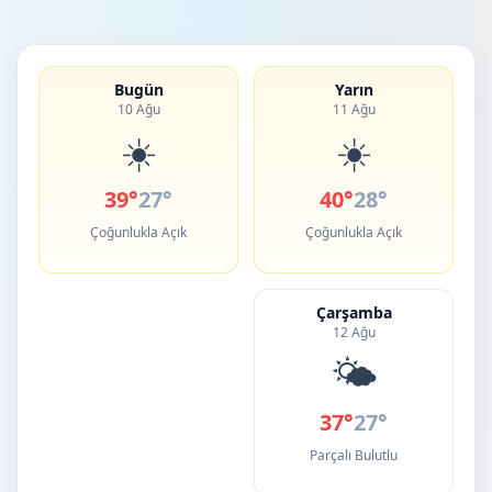
Bugün
Yarın
10 Ağu
11 Ağu
☀️
☀️
39°
27°
40°
28°
Çoğunlukla Açık
Çoğunlukla Açık
Çarşamba
12 Ağu
🌤️
37°
27°
Parçalı Bulutlu