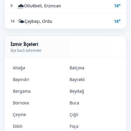
🌧️
Otlukbeli, Erzincan
18°
9
🌤️
Çaybaşı, Ordu
18°
10
İzmir İlçeleri
İlçe bazlı tahminler
Aliağa
Balçova
Bayındır
Bayraklı
Bergama
Beydağ
Bornova
Buca
Çeşme
Çiğli
Dikili
Foça