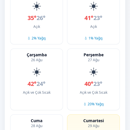
☀️
☀️
35°
26°
41°
23°
Açık
Açık
💧 2% Yağış
💧 1% Yağış
Çarşamba
Perşembe
26 Ağu
27 Ağu
☀️
☀️
42°
24°
40°
23°
Açık ve Çok Sıcak
Açık ve Çok Sıcak
💧 20% Yağış
Cuma
Cumartesi
28 Ağu
29 Ağu