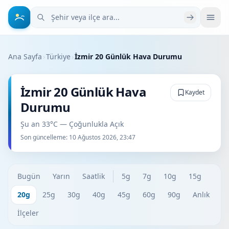
Şehir veya ilçe ara
Ana Sayfa
›
Türkiye
›
İzmir 20 Günlük Hava Durumu
İzmir 20 Günlük Hava
Kaydet
Durumu
Şu an 33°C — Çoğunlukla Açık
Son güncelleme:
10 Ağustos 2026, 23:47
Bugün
Yarın
Saatlik
5g
7g
10g
15g
20g
25g
30g
40g
45g
60g
90g
Anlık
İlçeler