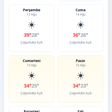
Perşembe
Cuma
13 Ağu
14 Ağu
☀️
☀️
39°
28°
36°
26°
Çoğunlukla Açık
Çoğunlukla Açık
Cumartesi
Pazar
15 Ağu
16 Ağu
☀️
☀️
34°
25°
34°
23°
Çoğunlukla Açık
Çoğunlukla Açık
Pazartesi
Salı