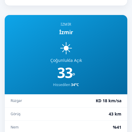
İZMIR
İzmir
☀️
Çoğunlukla Açık
33
°
Hissedilen
34°C
KD 18 km/sa
Rüzgar
43 km
Görüş
%41
Nem