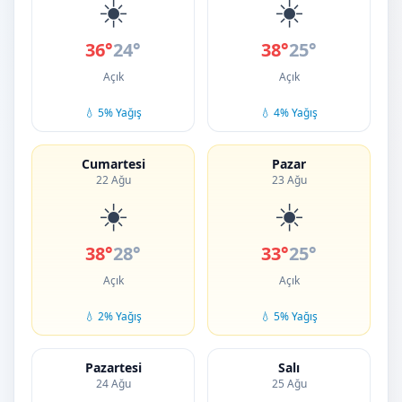
☀️
☀️
36°
24°
38°
25°
Açık
Açık
💧 5% Yağış
💧 4% Yağış
Cumartesi
Pazar
22 Ağu
23 Ağu
☀️
☀️
38°
28°
33°
25°
Açık
Açık
💧 2% Yağış
💧 5% Yağış
Pazartesi
Salı
24 Ağu
25 Ağu