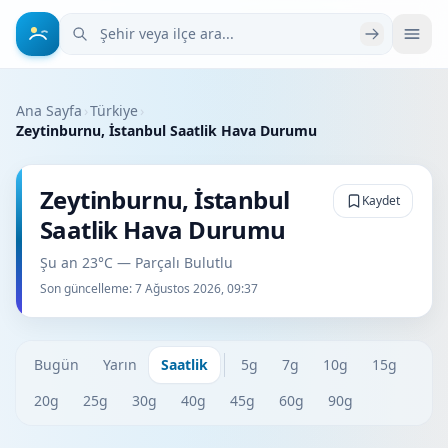
Şehir veya ilçe ara
Ana Sayfa
›
Türkiye
›
Zeytinburnu, İstanbul Saatlik Hava Durumu
Zeytinburnu, İstanbul
Kaydet
Saatlik Hava Durumu
Şu an 23°C — Parçalı Bulutlu
Son güncelleme:
7 Ağustos 2026, 09:37
Bugün
Yarın
Saatlik
5g
7g
10g
15g
20g
25g
30g
40g
45g
60g
90g