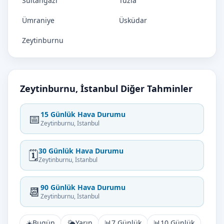
Sultangazi
Tuzla
Ümraniye
Üsküdar
Zeytinburnu
Zeytinburnu, İstanbul Diğer Tahminler
15 Günlük Hava Durumu
📅
Zeytinburnu, İstanbul
30 Günlük Hava Durumu
🗓️
Zeytinburnu, İstanbul
90 Günlük Hava Durumu
📆
Zeytinburnu, İstanbul
☀️
Bugün
🌤️
Yarın
📊
7 Günlük
📊
10 Günlük