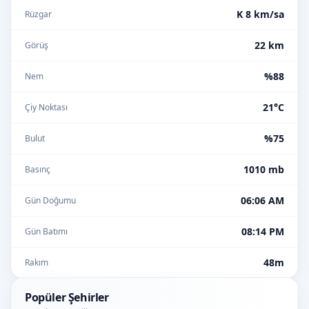
K 8 km/sa
Rüzgar
22 km
Görüş
%88
Nem
21°C
Çiy Noktası
%75
Bulut
1010 mb
Basınç
06:06 AM
Gün Doğumu
08:14 PM
Gün Batımı
48m
Rakım
Popüler Şehirler