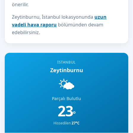
önerilir.
Zeytinburnu, İstanbul lokasyonunda
uzun
vadeli hava raporu
bölümünden devam
edebilirsiniz.
İSTANBUL
Zeytinburnu
🌤️
Parçalı Bulutlu
23
°
Hissedilen
27°C