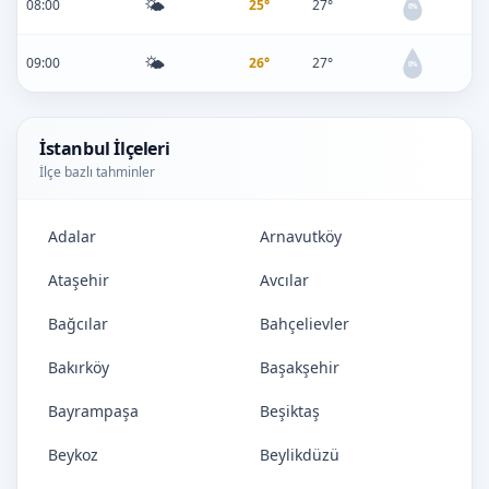
🌤️
08:00
25°
27°
0%
🌤️
09:00
26°
27°
0%
İstanbul İlçeleri
İlçe bazlı tahminler
Adalar
Arnavutköy
Ataşehir
Avcılar
Bağcılar
Bahçelievler
Bakırköy
Başakşehir
Bayrampaşa
Beşiktaş
Beykoz
Beylikdüzü