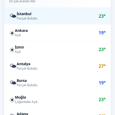
En çok aranan iller
İstanbul
🌤️
23°
Parçalı Bulutlu
Ankara
☀️
19°
Açık
İzmir
☀️
23°
Açık
Antalya
🌤️
27°
Parçalı Bulutlu
Bursa
🌤️
19°
Parçalı Bulutlu
Muğla
☀️
23°
Çoğunlukla Açık
Adana