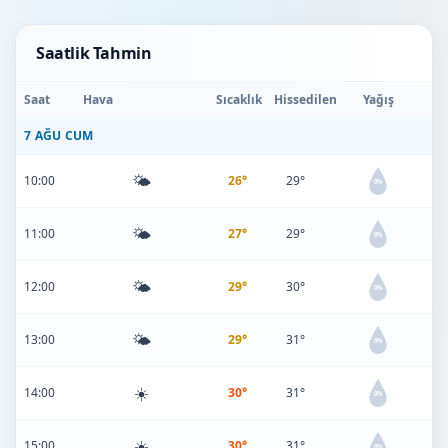
Saatlik Tahmin
Saat
Hava
Sıcaklık
Hissedilen
Yağış
7 AĞU CUM
🌤️
10:00
26°
29°
0%
🌤️
11:00
27°
29°
0%
🌤️
12:00
29°
30°
0%
🌤️
13:00
29°
31°
0%
☀️
14:00
30°
31°
0%
☀️
15:00
30°
31°
0%