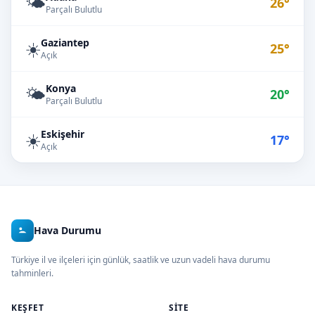
🌤️
26°
Parçalı Bulutlu
Gaziantep
☀️
25°
Açık
Konya
🌤️
20°
Parçalı Bulutlu
Eskişehir
☀️
17°
Açık
Hava Durumu
Türkiye il ve ilçeleri için günlük, saatlik ve uzun vadeli hava durumu
tahminleri.
KEŞFET
SITE