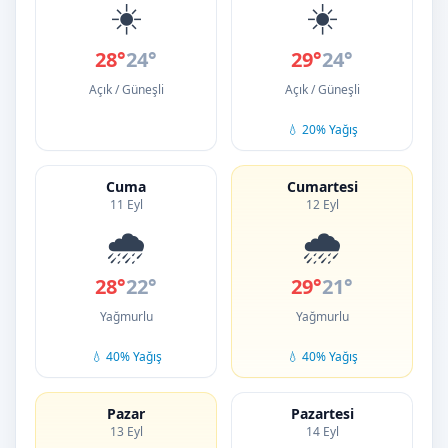
☀️
☀️
28°
24°
29°
24°
Açık / Güneşli
Açık / Güneşli
💧 20% Yağış
Cuma
Cumartesi
11 Eyl
12 Eyl
🌧️
🌧️
28°
22°
29°
21°
Yağmurlu
Yağmurlu
💧 40% Yağış
💧 40% Yağış
Pazar
Pazartesi
13 Eyl
14 Eyl