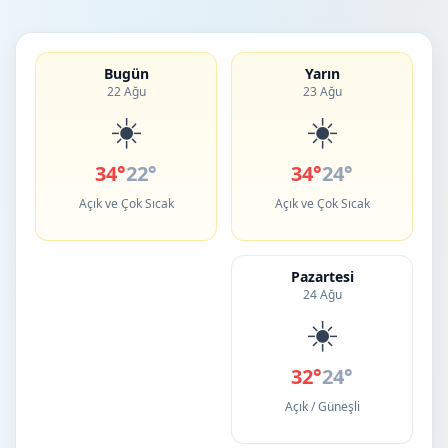
Bugün
Yarın
22 Ağu
23 Ağu
☀️
☀️
34°
22°
34°
24°
Açık ve Çok Sıcak
Açık ve Çok Sıcak
Pazartesi
24 Ağu
☀️
32°
24°
Açık / Güneşli