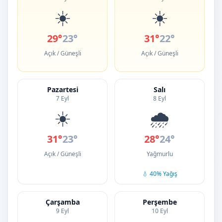
☀️
☀️
29°
23°
31°
22°
Açık / Güneşli
Açık / Güneşli
Pazartesi
Salı
7 Eyl
8 Eyl
☀️
🌧️
31°
23°
28°
24°
Açık / Güneşli
Yağmurlu
💧 40% Yağış
Çarşamba
Perşembe
9 Eyl
10 Eyl