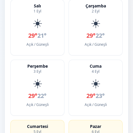
Salı
Çarşamba
1 Eyl
2 Eyl
☀️
☀️
29°
21°
29°
22°
Açık / Güneşli
Açık / Güneşli
Perşembe
Cuma
3 Eyl
4 Eyl
☀️
☀️
29°
22°
29°
23°
Açık / Güneşli
Açık / Güneşli
Cumartesi
Pazar
5 Eyl
6 Eyl