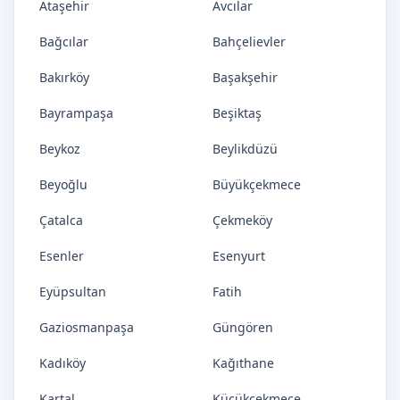
Ataşehir
Avcılar
Bağcılar
Bahçelievler
Bakırköy
Başakşehir
Bayrampaşa
Beşiktaş
Beykoz
Beylikdüzü
Beyoğlu
Büyükçekmece
Çatalca
Çekmeköy
Esenler
Esenyurt
Eyüpsultan
Fatih
Gaziosmanpaşa
Güngören
Kadıköy
Kağıthane
Kartal
Küçükçekmece