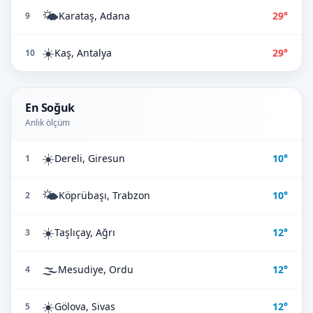
🌤️
Karataş, Adana
29°
9
☀️
Kaş, Antalya
29°
10
En Soğuk
Anlık ölçüm
☀️
Dereli, Giresun
10°
1
🌤️
Köprübaşı, Trabzon
10°
2
☀️
Taşlıçay, Ağrı
12°
3
🌫️
Mesudiye, Ordu
12°
4
☀️
Gölova, Sivas
12°
5