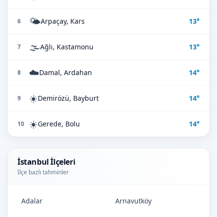
🌤️
Arpaçay, Kars
13°
6
🌫️
Ağlı, Kastamonu
13°
7
☁️
Damal, Ardahan
14°
8
☀️
Demirözü, Bayburt
14°
9
☀️
Gerede, Bolu
14°
10
İstanbul İlçeleri
İlçe bazlı tahminler
Adalar
Arnavutköy