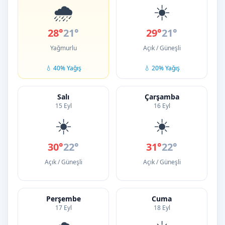
🌧️
☀️
28°
21°
29°
21°
Yağmurlu
Açık / Güneşli
💧 40% Yağış
💧 20% Yağış
Salı
Çarşamba
15 Eyl
16 Eyl
☀️
☀️
30°
22°
31°
22°
Açık / Güneşli
Açık / Güneşli
Perşembe
Cuma
17 Eyl
18 Eyl