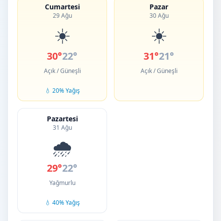
Cumartesi
Pazar
29 Ağu
30 Ağu
☀️
☀️
30°
22°
31°
21°
Açık / Güneşli
Açık / Güneşli
💧 20% Yağış
Pazartesi
31 Ağu
🌧️
29°
22°
Yağmurlu
💧 40% Yağış