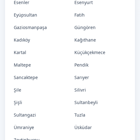
Esenler
Esenyurt
Eyüpsultan
Fatih
Gaziosmanpaşa
Güngören
Kadıköy
Kağıthane
Kartal
Küçükçekmece
Maltepe
Pendik
Sancaktepe
Sarıyer
Şile
Silivri
Şişli
Sultanbeyli
Sultangazi
Tuzla
Ümraniye
Üsküdar
Zeytinburnu