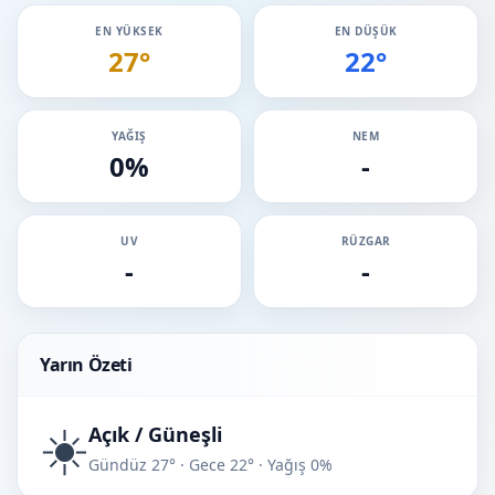
EN YÜKSEK
EN DÜŞÜK
27°
22°
YAĞIŞ
NEM
0%
-
UV
RÜZGAR
-
-
Yarın Özeti
☀️
Açık / Güneşli
Gündüz 27° · Gece 22° · Yağış 0%