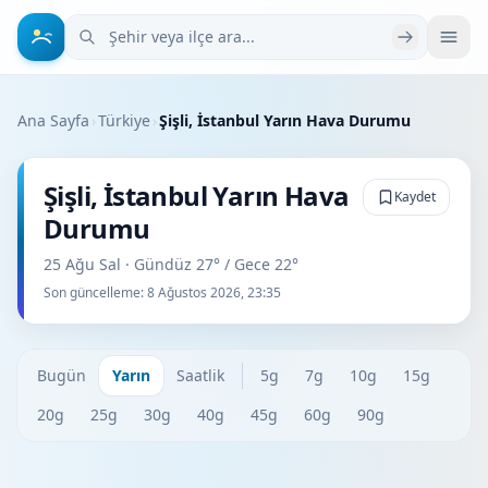
Şehir veya ilçe ara
Ana Sayfa
›
Türkiye
›
Şişli, İstanbul Yarın Hava Durumu
Şişli, İstanbul Yarın Hava
Kaydet
Durumu
25 Ağu Sal · Gündüz 27° / Gece 22°
Son güncelleme:
8 Ağustos 2026, 23:35
Bugün
Yarın
Saatlik
5g
7g
10g
15g
20g
25g
30g
40g
45g
60g
90g