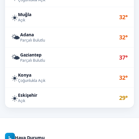
Muğla
☀️
32°
Açık
Adana
🌤️
32°
Parçalı Bulutlu
Gaziantep
🌤️
37°
Parçalı Bulutlu
Konya
☀️
32°
Çoğunlukla Açık
Eskişehir
☀️
29°
Açık
Hava Durumu