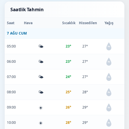
Saatlik Tahmin
Saat
Hava
Sıcaklık
Hissedilen
Yağış
7 AĞU CUM
🌤️
05:00
23°
27°
0%
🌤️
06:00
23°
27°
0%
🌤️
07:00
24°
27°
0%
🌤️
08:00
25°
28°
0%
☀️
09:00
26°
29°
0%
☀️
10:00
28°
29°
0%