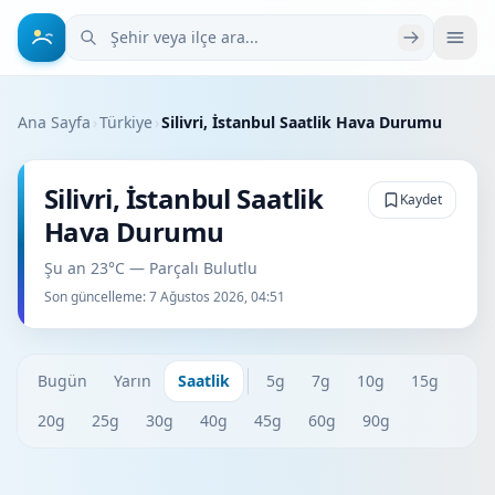
Şehir veya ilçe ara
Ana Sayfa
›
Türkiye
›
Silivri, İstanbul Saatlik Hava Durumu
Silivri, İstanbul Saatlik
Kaydet
Hava Durumu
Şu an 23°C — Parçalı Bulutlu
Son güncelleme:
7 Ağustos 2026, 04:51
Bugün
Yarın
Saatlik
5g
7g
10g
15g
20g
25g
30g
40g
45g
60g
90g