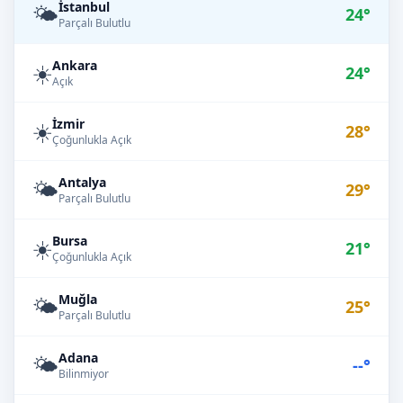
İstanbul
🌤️
24°
Parçalı Bulutlu
Ankara
☀️
24°
Açık
İzmir
☀️
28°
Çoğunlukla Açık
Antalya
🌤️
29°
Parçalı Bulutlu
Bursa
☀️
21°
Çoğunlukla Açık
Muğla
🌤️
25°
Parçalı Bulutlu
Adana
🌤️
--°
Bilinmiyor