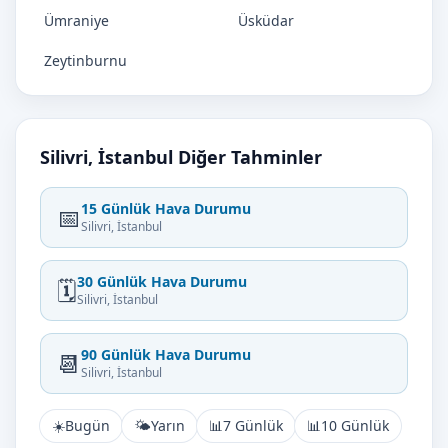
Ümraniye
Üsküdar
Zeytinburnu
Silivri, İstanbul Diğer Tahminler
15 Günlük Hava Durumu
📅
Silivri, İstanbul
30 Günlük Hava Durumu
🗓️
Silivri, İstanbul
90 Günlük Hava Durumu
📆
Silivri, İstanbul
☀️
Bugün
🌤️
Yarın
📊
7 Günlük
📊
10 Günlük