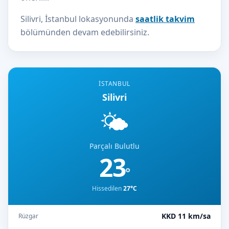
Silivri, İstanbul lokasyonunda
saatlik takvim
bölümünden devam edebilirsiniz.
İSTANBUL
Silivri
🌤️
Parçalı Bulutlu
23
°
Hissedilen
27°C
KKD 11 km/sa
Rüzgar