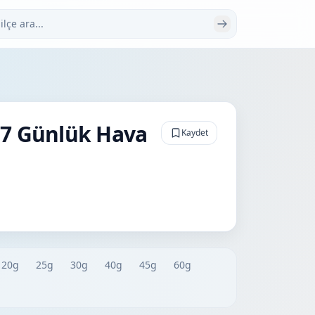
 ara
 7 Günlük Hava
Kaydet
20g
25g
30g
40g
45g
60g