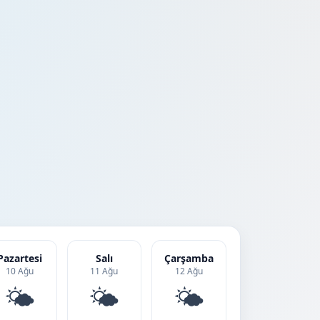
Pazartesi
Salı
Çarşamba
10 Ağu
11 Ağu
12 Ağu
🌤️
🌤️
🌤️