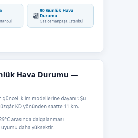
a
90 Günlük Hava
📆
Durumu
stanbul
Gaziosmanpaşa, İstanbul
ünlük Hava Durumu —
 güncel iklim modellerine dayanır. Şu
, rüzgâr KD yönünden saatte 11 km.
e 29°C arasında dalgalanması
el uyumu daha yüksektir.