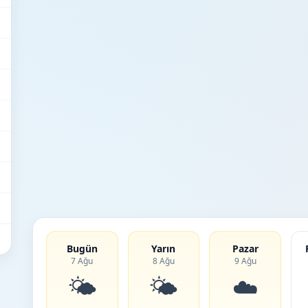
Bugün
Yarın
Pazar
7 Ağu
8 Ağu
9 Ağu
🌤️
🌤️
☁️