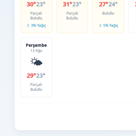
30°
23°
31°
23°
27°
24°
Parçalı
Parçalı
Bulutlu
Bulutlu
Bulutlu
💧 3% Yağış
💧 5% Yağış
Perşembe
13 Ağu
🌤️
29°
23°
Parçalı
Bulutlu