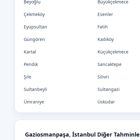
Beyoğlu
Büyükçekmece
Çekmeköy
Esenler
Eyüpsultan
Fatih
Güngören
Kadıköy
Kartal
Küçükçekmece
Pendik
Sancaktepe
Şile
Silivri
Sultanbeyli
Sultangazi
Ümraniye
Üsküdar
Gaziosmanpaşa, İstanbul Diğer Tahminle