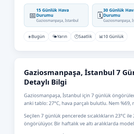
15 Günlük Hava
30 Günlük Hav
📅
🗓️
Durumu
Durumu
Gaziosmanpaşa, İstanbul
Gaziosmanpaşa, İ
☀️
Bugün
🌤️
Yarın
🕐
Saatlik
📊
10 Günlük
Gaziosmanpaşa, İstanbul 7 G
Detaylı Bilgi
Gaziosmanpaşa, İstanbul için 7 günlük öngörüler
anki tablo: 27°C, hava parçalı bulutlu. Nem %69
Seçilen 7 günlük pencerede sıcaklıkların 23°C il
öngörülüyor. Bir haftalık ve altı aralıklarda mod