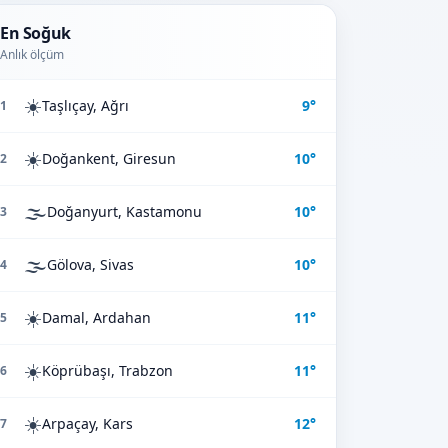
En Soğuk
Anlık ölçüm
☀️
Taşlıçay, Ağrı
9°
1
☀️
Doğankent, Giresun
10°
2
🌫️
Doğanyurt, Kastamonu
10°
3
🌫️
Gölova, Sivas
10°
4
☀️
Damal, Ardahan
11°
5
☀️
Köprübaşı, Trabzon
11°
6
☀️
Arpaçay, Kars
12°
7