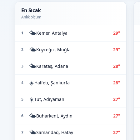
En Sıcak
Anlık ölçüm
🌤️
Kemer, Antalya
29°
1
🌤️
Köyceğiz, Muğla
29°
2
🌤️
Karataş, Adana
28°
3
☀️
Halfeti, Şanlıurfa
28°
4
☀️
Tut, Adıyaman
27°
5
🌤️
Buharkent, Aydın
27°
6
🌤️
Samandağ, Hatay
27°
7