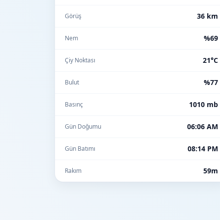
36 km
Görüş
%69
Nem
21°C
Çiy Noktası
%77
Bulut
1010 mb
Basınç
06:06 AM
Gün Doğumu
08:14 PM
Gün Batımı
59m
Rakım