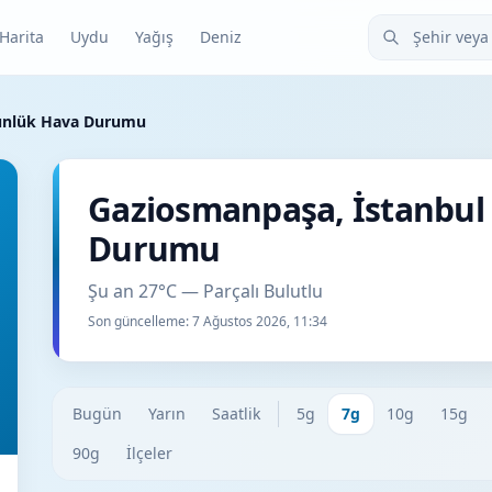
Şehir veya ilçe
Harita
Uydu
Yağış
Deniz
Günlük Hava Durumu
Gaziosmanpaşa, İstanbul
Durumu
Şu an 27°C — Parçalı Bulutlu
Son güncelleme:
7 Ağustos 2026, 11:34
Bugün
Yarın
Saatlik
5g
7g
10g
15g
90g
İlçeler