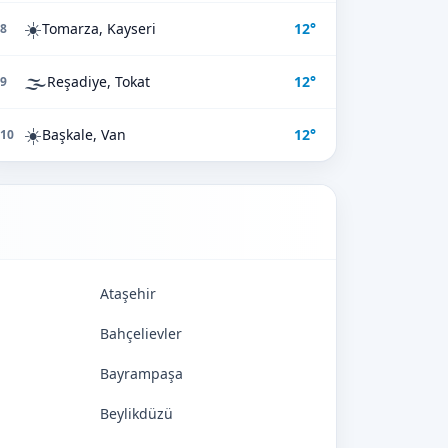
☀️
Tomarza, Kayseri
12°
8
🌫️
Reşadiye, Tokat
12°
9
☀️
Başkale, Van
12°
10
Ataşehir
Bahçelievler
Bayrampaşa
Beylikdüzü