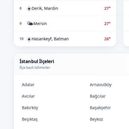
☀️
Derik, Mardin
27°
8
🌤️
Mersin
27°
9
☀️
Hasankeyf, Batman
26°
10
İstanbul İlçeleri
İlçe bazlı tahminler
Adalar
Arnavutköy
Avcılar
Bağcılar
Bakırköy
Başakşehir
Beşiktaş
Beykoz