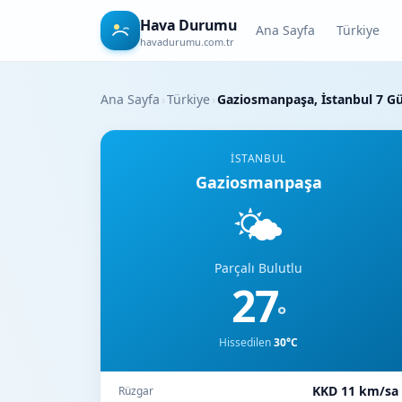
Hava Durumu
Ana Sayfa
Türkiye
havadurumu.com.tr
Ana Sayfa
›
Türkiye
›
Gaziosmanpaşa, İstanbul 7 
İSTANBUL
Gaziosmanpaşa
🌤️
Parçalı Bulutlu
27
°
Hissedilen
30°C
KKD 11 km/sa
Rüzgar