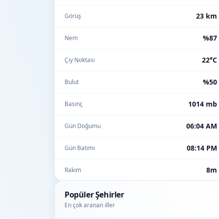
23 km
Görüş
%87
Nem
22°C
Çiy Noktası
%50
Bulut
1014 mb
Basınç
06:04 AM
Gün Doğumu
08:14 PM
Gün Batımı
8m
Rakım
Popüler Şehirler
En çok aranan iller