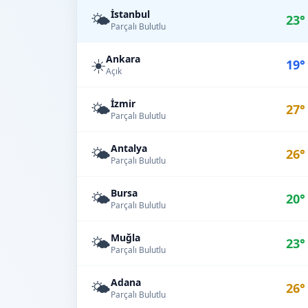
İstanbul
🌤️
23°
Parçalı Bulutlu
Ankara
☀️
19°
Açık
İzmir
🌤️
27°
Parçalı Bulutlu
Antalya
🌤️
26°
Parçalı Bulutlu
Bursa
🌤️
20°
Parçalı Bulutlu
Muğla
🌤️
23°
Parçalı Bulutlu
Adana
🌤️
26°
Parçalı Bulutlu