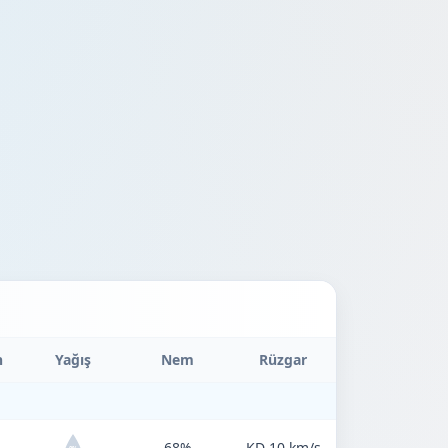
n
Yağış
Nem
Rüzgar
68%
KD 10 km/s