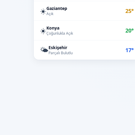
Gaziantep
☀️
25°
Açık
Konya
☀️
20°
Çoğunlukla Açık
Eskişehir
🌤️
17°
Parçalı Bulutlu