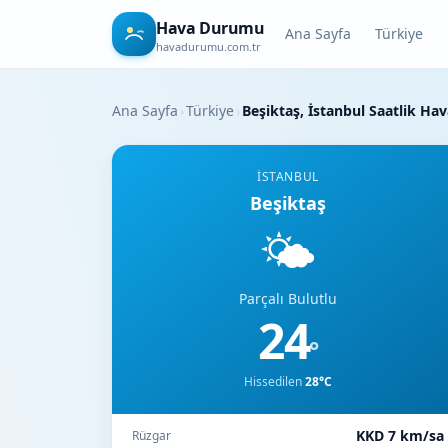
Hava Durumu
Ana Sayfa
Türkiye
havadurumu.com.tr
Ana Sayfa
›
Türkiye
›
Beşiktaş, İstanbul Saatlik H
İSTANBUL
Beşiktaş
🌤️
Parçalı Bulutlu
24
°
Hissedilen
28°C
KKD 7 km/sa
Rüzgar