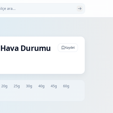
 ara
ik Hava Durumu
Kaydet
20g
25g
30g
40g
45g
60g