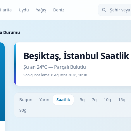
Şehir veya ilçe
Harita
Uydu
Yağış
Deniz
ava Durumu
Beşiktaş, İstanbul Saatl
Şu an 24°C — Parçalı Bulutlu
Son güncelleme:
6 Ağustos 2026, 10:38
Bugün
Yarın
Saatlik
5g
7g
10g
15g
90g