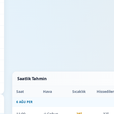
Saatlik Tahmin
Saat
Hava
Sıcaklık
Hissedile
6 AĞU PER
11:00
Çoğunlukla Açık
28°
32°