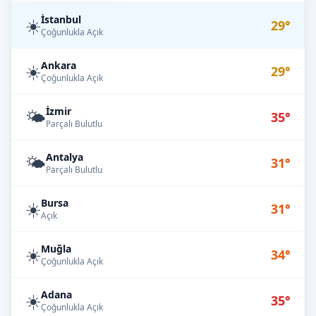
İstanbul
☀️
29°
Çoğunlukla Açık
Ankara
☀️
29°
Çoğunlukla Açık
İzmir
🌤️
35°
Parçalı Bulutlu
Antalya
🌤️
31°
Parçalı Bulutlu
Bursa
☀️
31°
Açık
Muğla
☀️
34°
Çoğunlukla Açık
Adana
☀️
35°
Çoğunlukla Açık