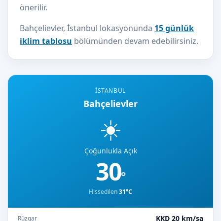
önerilir.
Bahçelievler, İstanbul lokasyonunda
15 günlük
iklim tablosu
bölümünden devam edebilirsiniz.
İSTANBUL
Bahçelievler
☀️
Çoğunlukla Açık
30
°
Hissedilen
31°C
KKD 20 km/sa
Rüzgar