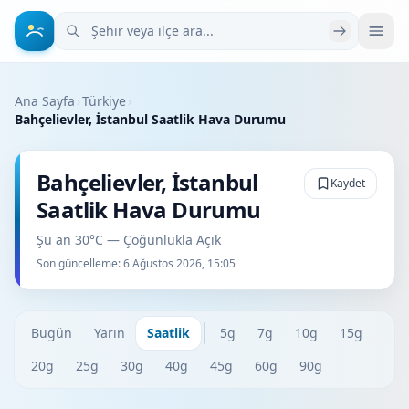
Şehir veya ilçe ara
Ana Sayfa
›
Türkiye
›
Bahçelievler, İstanbul Saatlik Hava Durumu
Bahçelievler, İstanbul
Kaydet
Saatlik Hava Durumu
Şu an 30°C — Çoğunlukla Açık
Son güncelleme:
6 Ağustos 2026, 15:05
Bugün
Yarın
Saatlik
5g
7g
10g
15g
20g
25g
30g
40g
45g
60g
90g