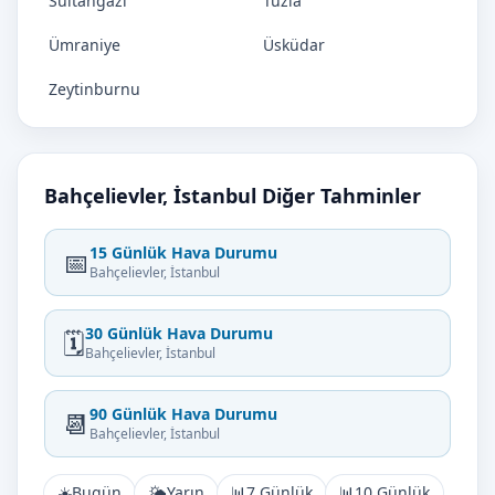
Sultangazi
Tuzla
Ümraniye
Üsküdar
Zeytinburnu
Bahçelievler, İstanbul Diğer Tahminler
15 Günlük Hava Durumu
📅
Bahçelievler, İstanbul
30 Günlük Hava Durumu
🗓️
Bahçelievler, İstanbul
90 Günlük Hava Durumu
📆
Bahçelievler, İstanbul
☀️
Bugün
🌤️
Yarın
📊
7 Günlük
📊
10 Günlük