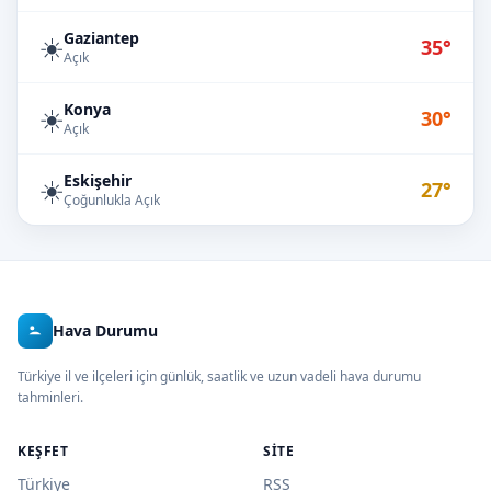
Gaziantep
☀️
35°
Açık
Konya
☀️
30°
Açık
Eskişehir
☀️
27°
Çoğunlukla Açık
Hava Durumu
Türkiye il ve ilçeleri için günlük, saatlik ve uzun vadeli hava durumu
tahminleri.
KEŞFET
SITE
Türkiye
RSS