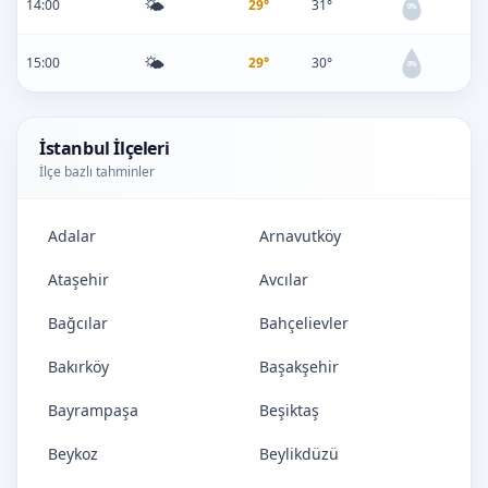
🌤️
14:00
29°
31°
0%
🌤️
15:00
29°
30°
0%
İstanbul İlçeleri
İlçe bazlı tahminler
Adalar
Arnavutköy
Ataşehir
Avcılar
Bağcılar
Bahçelievler
Bakırköy
Başakşehir
Bayrampaşa
Beşiktaş
Beykoz
Beylikdüzü