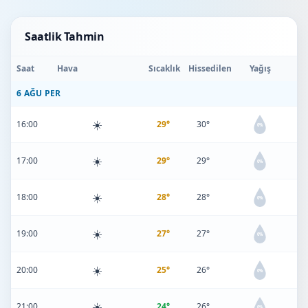
Saatlik Tahmin
Saat
Hava
Sıcaklık
Hissedilen
Yağış
6 AĞU PER
☀️
16:00
29°
30°
0%
☀️
17:00
29°
29°
0%
☀️
18:00
28°
28°
0%
☀️
19:00
27°
27°
0%
☀️
20:00
25°
26°
0%
☀️
21:00
24°
26°
0%