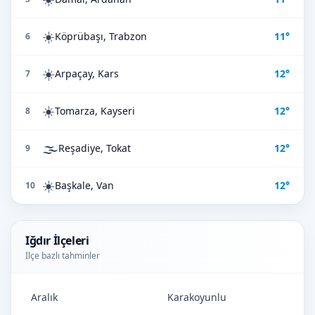
☀️
Köprübaşı, Trabzon
11°
6
☀️
Arpaçay, Kars
12°
7
☀️
Tomarza, Kayseri
12°
8
🌫️
Reşadiye, Tokat
12°
9
☀️
Başkale, Van
12°
10
Iğdır İlçeleri
İlçe bazlı tahminler
Aralık
Karakoyunlu