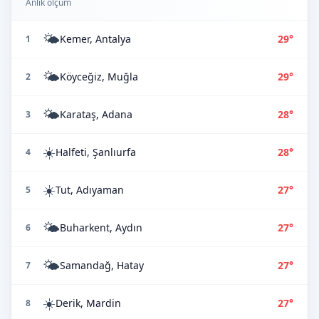
Anlık ölçüm
🌤️
Kemer, Antalya
29°
1
🌤️
Köyceğiz, Muğla
29°
2
🌤️
Karataş, Adana
28°
3
☀️
Halfeti, Şanlıurfa
28°
4
☀️
Tut, Adıyaman
27°
5
🌤️
Buharkent, Aydın
27°
6
🌤️
Samandağ, Hatay
27°
7
☀️
Derik, Mardin
27°
8