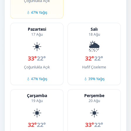
Çoğunlukla Açık
💧 47% Yağış
Pazartesi
Salı
17 Ağu
18 Ağu
☀️
🌦️
33°
22°
32°
22°
Çoğunlukla Açık
Hafif Çiseleme
💧 47% Yağış
💧 39% Yağış
Çarşamba
Perşembe
19 Ağu
20 Ağu
☀️
☀️
32°
22°
33°
22°