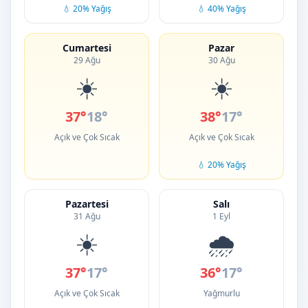
💧 20% Yağış
💧 40% Yağış
Cumartesi
Pazar
29 Ağu
30 Ağu
☀️
☀️
37°
18°
38°
17°
Açık ve Çok Sıcak
Açık ve Çok Sıcak
💧 20% Yağış
Pazartesi
Salı
31 Ağu
1 Eyl
☀️
🌧️
37°
17°
36°
17°
Açık ve Çok Sıcak
Yağmurlu