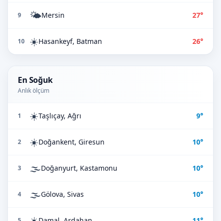
🌤️
Mersin
27°
9
☀️
Hasankeyf, Batman
26°
10
En Soğuk
Anlık ölçüm
☀️
Taşlıçay, Ağrı
9°
1
☀️
Doğankent, Giresun
10°
2
🌫️
Doğanyurt, Kastamonu
10°
3
🌫️
Gölova, Sivas
10°
4
☀️
Damal, Ardahan
11°
5