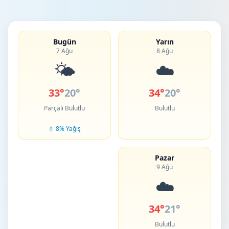
Bugün
Yarın
7 Ağu
8 Ağu
🌤️
☁️
33°
20°
34°
20°
Parçalı Bulutlu
Bulutlu
💧 8% Yağış
Pazar
9 Ağu
☁️
34°
21°
Bulutlu