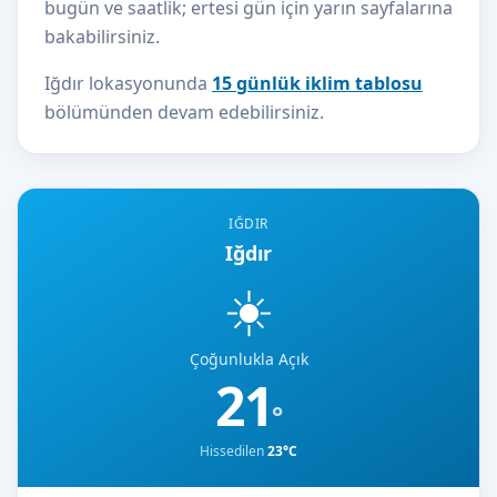
bugün ve saatlik; ertesi gün için yarın sayfalarına
bakabilirsiniz.
Iğdır lokasyonunda
15 günlük iklim tablosu
bölümünden devam edebilirsiniz.
IĞDIR
Iğdır
☀️
Çoğunlukla Açık
21
°
Hissedilen
23°C