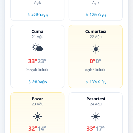
Açık
Açık
💧 26% Yağış
💧 10% Yağış
Cuma
Cumartesi
21 Ağu
22 Ağu
🌤️
☀️
33°
23°
0°
0°
Parçalı Bulutlu
Açık / Bulutlu
💧 8% Yağış
💧 13% Yağış
Pazar
Pazartesi
23 Ağu
24 Ağu
☀️
☀️
32°
14°
33°
17°