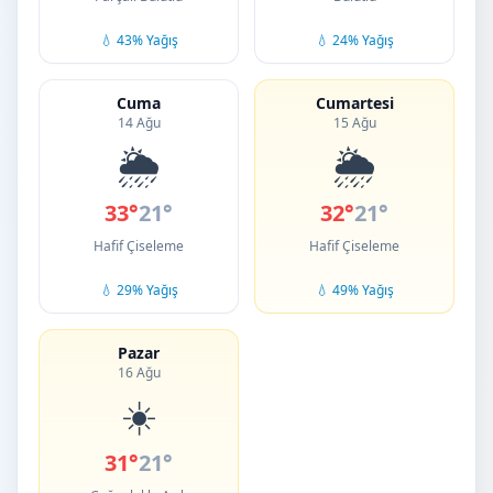
💧 43% Yağış
💧 24% Yağış
Cuma
Cumartesi
14 Ağu
15 Ağu
🌦️
🌦️
33°
21°
32°
21°
Hafif Çiseleme
Hafif Çiseleme
💧 29% Yağış
💧 49% Yağış
Pazar
16 Ağu
☀️
31°
21°