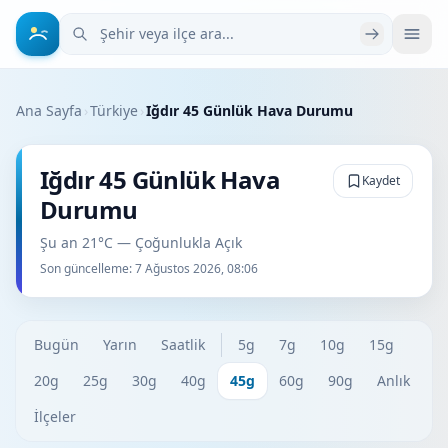
Şehir veya ilçe ara
Ana Sayfa
›
Türkiye
›
Iğdır 45 Günlük Hava Durumu
Iğdır 45 Günlük Hava
Kaydet
Durumu
Şu an 21°C — Çoğunlukla Açık
Son güncelleme:
7 Ağustos 2026, 08:06
Bugün
Yarın
Saatlik
5g
7g
10g
15g
20g
25g
30g
40g
45g
60g
90g
Anlık
İlçeler