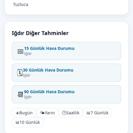
Tuzluca
Iğdır Diğer Tahminler
15 Günlük Hava Durumu
📅
Iğdır
30 Günlük Hava Durumu
🗓️
Iğdır
90 Günlük Hava Durumu
📆
Iğdır
☀️
Bugün
🌤️
Yarın
🕐
Saatlik
📊
7 Günlük
📊
10 Günlük