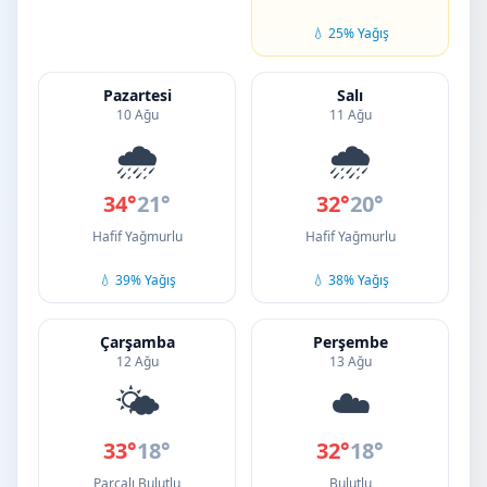
💧 25% Yağış
Pazartesi
Salı
10 Ağu
11 Ağu
🌧️
🌧️
34°
21°
32°
20°
Hafif Yağmurlu
Hafif Yağmurlu
💧 39% Yağış
💧 38% Yağış
Çarşamba
Perşembe
12 Ağu
13 Ağu
🌤️
☁️
33°
18°
32°
18°
Parçalı Bulutlu
Bulutlu