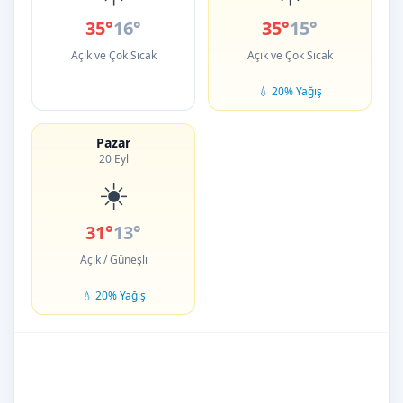
35°
16°
35°
15°
Açık ve Çok Sıcak
Açık ve Çok Sıcak
💧 20% Yağış
Pazar
20 Eyl
☀️
31°
13°
Açık / Güneşli
💧 20% Yağış