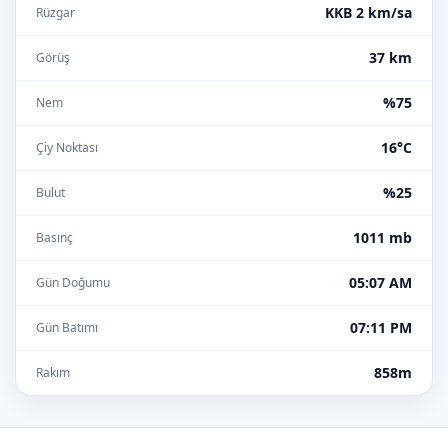
KKB 2 km/sa
Rüzgar
37 km
Görüş
%75
Nem
16°C
Çiy Noktası
%25
Bulut
1011 mb
Basınç
05:07 AM
Gün Doğumu
07:11 PM
Gün Batımı
858m
Rakım