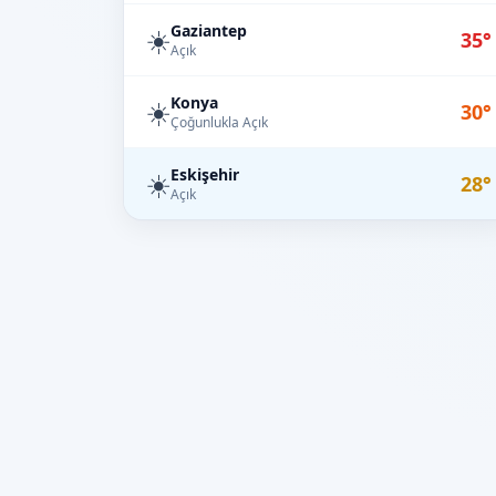
Gaziantep
☀️
35°
Açık
Konya
☀️
30°
Çoğunlukla Açık
Eskişehir
☀️
28°
Açık