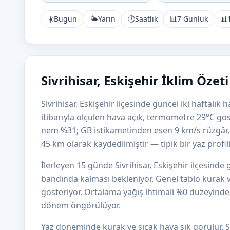
☀️
Bugün
🌤️
Yarın
🕐
Saatlik
📊
7 Günlük
📊
Sivrihisar, Eskişehir İklim Özet
Sivrihisar, Eskişehir ilçesinde güncel iki haftalı
itibarıyla ölçülen hava açık, termometre 29°C gös
nem %31; GB istikametinden esen 9 km/s rüzgâr
45 km olarak kaydedilmiştir — tipik bir yaz profili
İlerleyen 15 günde Sivrihisar, Eskişehir ilçesind
bandında kalması bekleniyor. Genel tablo kurak v
gösteriyor. Ortalama yağış ihtimali %0 düzeyinde; A
dönem öngörülüyor.
Yaz döneminde kurak ve sıcak hava sık görülür. Si