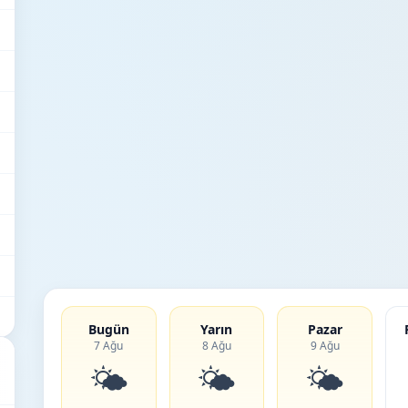
Bugün
Yarın
Pazar
7 Ağu
8 Ağu
9 Ağu
🌤️
🌤️
🌤️