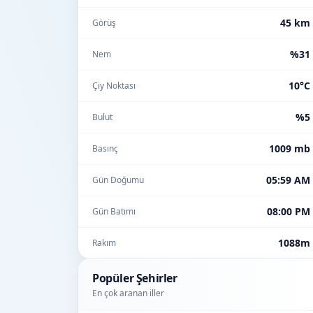
45 km
Görüş
%31
Nem
10°C
Çiy Noktası
%5
Bulut
1009 mb
Basınç
05:59 AM
Gün Doğumu
08:00 PM
Gün Batımı
1088m
Rakım
Popüler Şehirler
En çok aranan iller