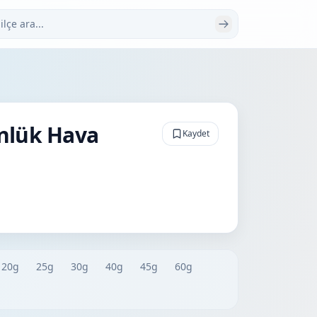
 ara
ünlük Hava
Kaydet
20g
25g
30g
40g
45g
60g