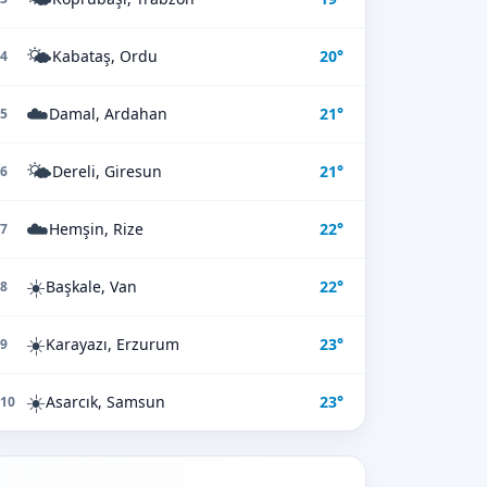
🌤️
Kabataş, Ordu
20°
4
☁️
Damal, Ardahan
21°
5
🌤️
Dereli, Giresun
21°
6
☁️
Hemşin, Rize
22°
7
☀️
Başkale, Van
22°
8
☀️
Karayazı, Erzurum
23°
9
☀️
Asarcık, Samsun
23°
10