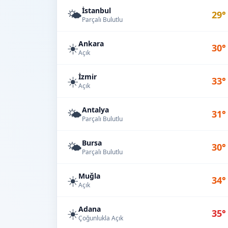
İstanbul
🌤️
29°
Parçalı Bulutlu
Ankara
☀️
30°
Açık
İzmir
☀️
33°
Açık
Antalya
🌤️
31°
Parçalı Bulutlu
Bursa
🌤️
30°
Parçalı Bulutlu
Muğla
☀️
34°
Açık
Adana
☀️
35°
Çoğunlukla Açık