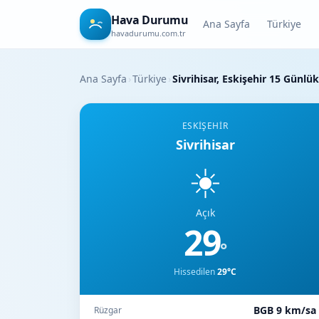
Hava Durumu
Ana Sayfa
Türkiye
havadurumu.com.tr
Ana Sayfa
›
Türkiye
›
Sivrihisar, Eskişehir 15 Gün
ESKIŞEHIR
Sivrihisar
☀️
Açık
29
°
Hissedilen
29°C
BGB 9 km/sa
Rüzgar