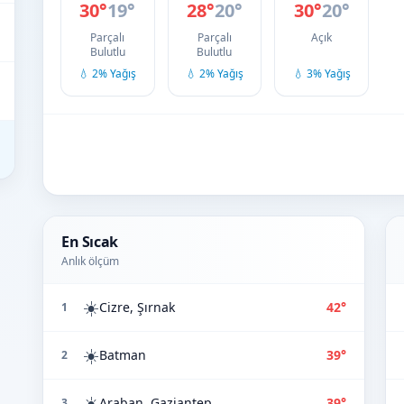
30°
19°
28°
20°
30°
20°
Parçalı
Parçalı
Açık
Bulutlu
Bulutlu
💧 2% Yağış
💧 2% Yağış
💧 3% Yağış
En Sıcak
Anlık ölçüm
☀️
Cizre, Şırnak
42°
1
☀️
Batman
39°
2
☀️
Araban, Gaziantep
39°
3