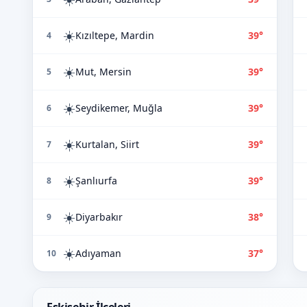
☀️
Kızıltepe, Mardin
39°
4
☀️
Mut, Mersin
39°
5
☀️
Seydikemer, Muğla
39°
6
☀️
Kurtalan, Siirt
39°
7
☀️
Şanlıurfa
39°
8
☀️
Diyarbakır
38°
9
☀️
Adıyaman
37°
10