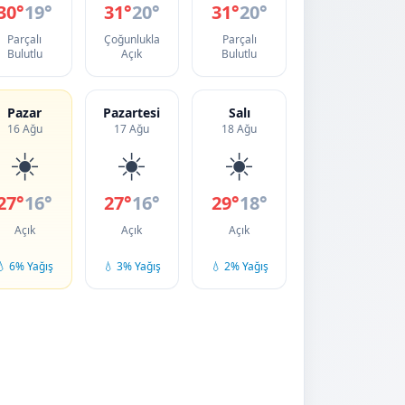
30°
19°
31°
20°
31°
20°
Parçalı
Çoğunlukla
Parçalı
Bulutlu
Açık
Bulutlu
Pazar
Pazartesi
Salı
16 Ağu
17 Ağu
18 Ağu
☀️
☀️
☀️
27°
16°
27°
16°
29°
18°
Açık
Açık
Açık
💧 6% Yağış
💧 3% Yağış
💧 2% Yağış