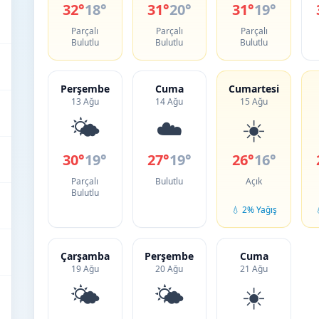
32°
18°
31°
20°
31°
19°
Parçalı
Parçalı
Parçalı
Bulutlu
Bulutlu
Bulutlu
Perşembe
Cuma
Cumartesi
13 Ağu
14 Ağu
15 Ağu
🌤️
☁️
☀️
30°
19°
27°
19°
26°
16°
Parçalı
Bulutlu
Açık
Bulutlu
💧 2% Yağış
Çarşamba
Perşembe
Cuma
19 Ağu
20 Ağu
21 Ağu
🌤️
🌤️
☀️