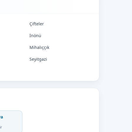
Çifteler
İnönü
Mihalıççık
Seyitgazi
va
ir