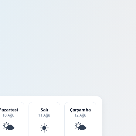
Pazartesi
Salı
Çarşamba
10 Ağu
11 Ağu
12 Ağu
🌤️
☀️
🌤️