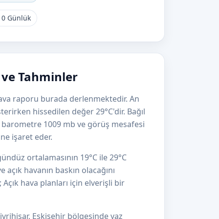
10 Günlük
i ve Tahminler
k hava raporu burada derlenmektedir. An
terirken hissedilen değer 29°C'dir. Bağıl
, barometre 1009 mb ve görüş mesafesi
ne işaret eder.
e gündüz ortalamasının 19°C ile 29°C
e açık havanın baskın olacağını
çık hava planları için elverişli bir
vrihisar, Eskişehir bölgesinde yaz