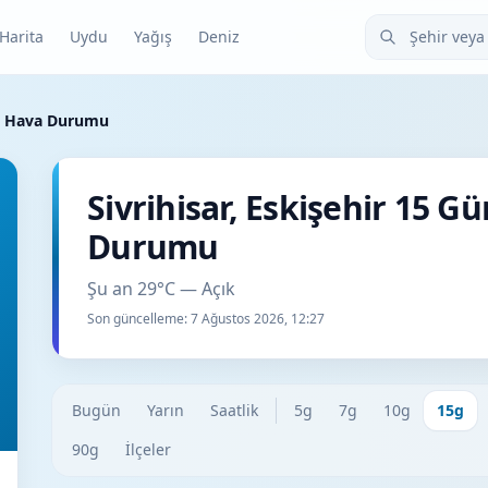
Şehir veya ilçe
Harita
Uydu
Yağış
Deniz
lük Hava Durumu
Sivrihisar, Eskişehir 15 G
Durumu
Şu an 29°C — Açık
Son güncelleme:
7 Ağustos 2026, 12:27
Bugün
Yarın
Saatlik
5g
7g
10g
15g
90g
İlçeler