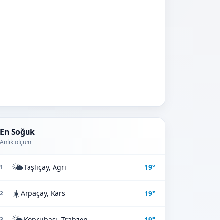
En Soğuk
Anlık ölçüm
🌤️
Taşlıçay, Ağrı
19°
1
☀️
Arpaçay, Kars
19°
2
🌤️
Köprübaşı, Trabzon
19°
3