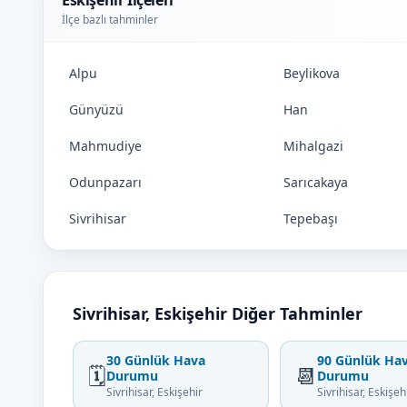
Eskişehir İlçeleri
İlçe bazlı tahminler
Alpu
Beylikova
Günyüzü
Han
Mahmudiye
Mihalgazi
Odunpazarı
Sarıcakaya
Sivrihisar
Tepebaşı
Sivrihisar, Eskişehir Diğer Tahminler
30 Günlük Hava
90 Günlük Ha
🗓️
📆
Durumu
Durumu
Sivrihisar, Eskişehir
Sivrihisar, Eskişeh