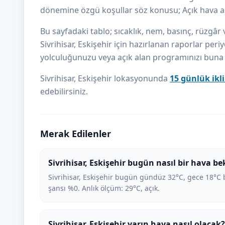
dönemine özgü koşullar söz konusu; Açık hava aktiv
Bu sayfadaki tablo; sıcaklık, nem, basınç, rüzgâr v
Sivrihisar, Eskişehir için hazırlanan raporlar periy
yolculuğunuzu veya açık alan programınızı buna gö
Sivrihisar, Eskişehir lokasyonunda
15 günlük ikl
edebilirsiniz.
Merak Edilenler
Sivrihisar, Eskişehir bugün nasıl bir hava be
Sivrihisar, Eskişehir bugün gündüz 32°C, gece 18°C 
şansı %0. Anlık ölçüm: 29°C, açık.
Sivrihisar, Eskişehir yarın hava nasıl olacak?