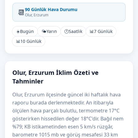
90 Günlük Hava Durumu
📆
Olur, Erzurum
☀️
Bugün
🌤️
Yarın
🕐
Saatlik
📊
7 Günlük
📊
10 Günlük
Olur, Erzurum İklim Özeti ve
Tahminler
Olur, Erzurum ilçesinde güncel iki haftalık hava
raporu burada derlenmektedir. An itibarıyla
ölçülen hava parçalı bulutlu, termometre 17°C
gösterirken hissedilen değer 18°C'dir. Bağıl nem
%79; KB istikametinden esen 5 km/s rüzgâr,
barometre 1015 mb ve görüş mesafesi 33 km