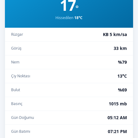
17
°
Hissedilen
18°C
KB 5 km/sa
Rüzgar
33 km
Görüş
%79
Nem
13°C
Çiy Noktası
%69
Bulut
1015 mb
Basınç
05:12 AM
Gün Doğumu
07:21 PM
Gün Batımı