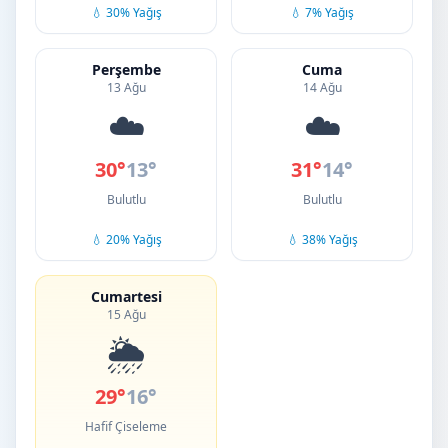
💧 30% Yağış
💧 7% Yağış
Perşembe
Cuma
13 Ağu
14 Ağu
☁️
☁️
30°
13°
31°
14°
Bulutlu
Bulutlu
💧 20% Yağış
💧 38% Yağış
Cumartesi
15 Ağu
🌦️
29°
16°
Hafif Çiseleme