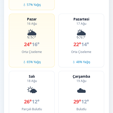
💧 57% Yağış
Pazar
Pazartesi
16 Ağu
17 Ağu
🌦️
🌦️
24°
16°
22°
14°
Orta Çiseleme
Orta Çiseleme
💧 65% Yağış
💧 48% Yağış
Salı
Çarşamba
18 Ağu
19 Ağu
🌤️
☁️
26°
12°
29°
12°
Parçalı Bulutlu
Bulutlu