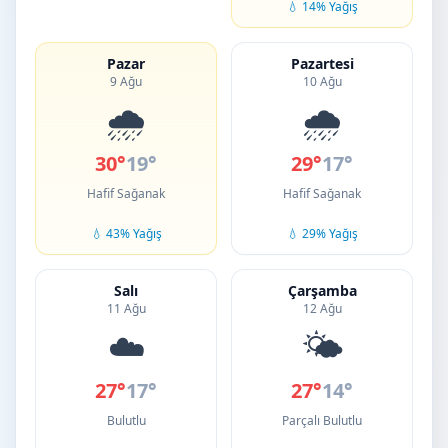
💧 14% Yağış
Pazar
Pazartesi
9 Ağu
10 Ağu
🌧️
🌧️
30°
19°
29°
17°
Hafif Sağanak
Hafif Sağanak
💧 43% Yağış
💧 29% Yağış
Salı
Çarşamba
11 Ağu
12 Ağu
☁️
🌤️
27°
17°
27°
14°
Bulutlu
Parçalı Bulutlu