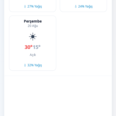
💧 27% Yağış
💧 24% Yağış
Perşembe
20 Ağu
☀️
30°
15°
Açık
💧 32% Yağış