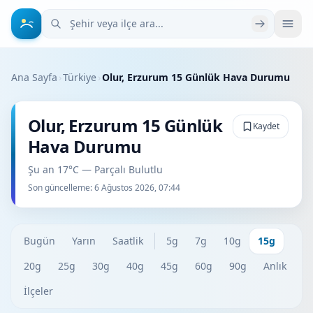
Şehir veya ilçe ara
Ana Sayfa
›
Türkiye
›
Olur, Erzurum 15 Günlük Hava Durumu
Olur, Erzurum 15 Günlük
Kaydet
Hava Durumu
Şu an 17°C — Parçalı Bulutlu
Son güncelleme:
6 Ağustos 2026, 07:44
Bugün
Yarın
Saatlik
5g
7g
10g
15g
20g
25g
30g
40g
45g
60g
90g
Anlık
İlçeler