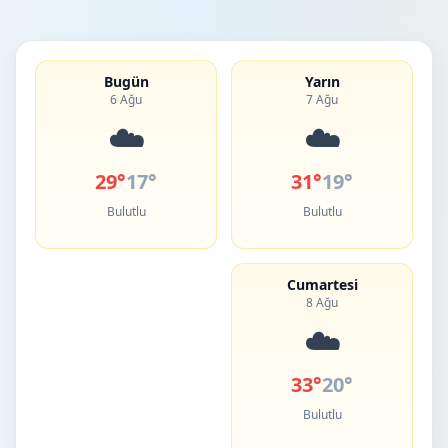
Bugün
Yarın
6 Ağu
7 Ağu
☁️
☁️
29°
17°
31°
19°
Bulutlu
Bulutlu
Cumartesi
8 Ağu
☁️
33°
20°
Bulutlu