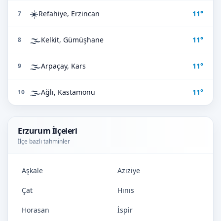
☀️
Refahiye, Erzincan
11°
7
🌫️
Kelkit, Gümüşhane
11°
8
🌫️
Arpaçay, Kars
11°
9
🌫️
Ağlı, Kastamonu
11°
10
Erzurum İlçeleri
İlçe bazlı tahminler
Aşkale
Aziziye
Çat
Hınıs
Horasan
İspir