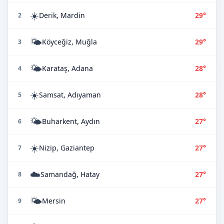
☀️
Derik, Mardin
29°
2
🌤️
Köyceğiz, Muğla
29°
3
🌤️
Karataş, Adana
28°
4
☀️
Samsat, Adıyaman
28°
5
🌤️
Buharkent, Aydın
27°
6
☀️
Nizip, Gaziantep
27°
7
☁️
Samandağ, Hatay
27°
8
🌤️
Mersin
27°
9