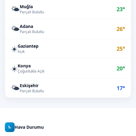
Muğla
🌤️
23°
Parçalı Bulutlu
Adana
🌤️
26°
Parçalı Bulutlu
Gaziantep
☀️
25°
Açık
Konya
☀️
20°
Çoğunlukla Açık
Eskişehir
🌤️
17°
Parçalı Bulutlu
Hava Durumu