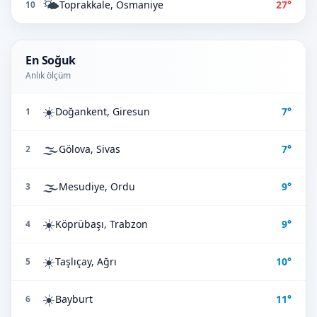
🌤️
Toprakkale, Osmaniye
27°
10
En Soğuk
Anlık ölçüm
☀️
Doğankent, Giresun
7°
1
🌫️
Gölova, Sivas
7°
2
🌫️
Mesudiye, Ordu
9°
3
☀️
Köprübaşı, Trabzon
9°
4
☀️
Taşlıçay, Ağrı
10°
5
☀️
Bayburt
11°
6