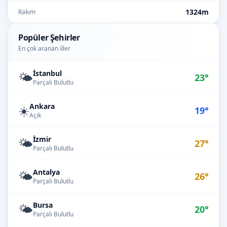
1324m
Rakım
Popüler Şehirler
En çok aranan iller
İstanbul
🌤️
23°
Parçalı Bulutlu
Ankara
☀️
19°
Açık
İzmir
🌤️
27°
Parçalı Bulutlu
Antalya
🌤️
26°
Parçalı Bulutlu
Bursa
🌤️
20°
Parçalı Bulutlu