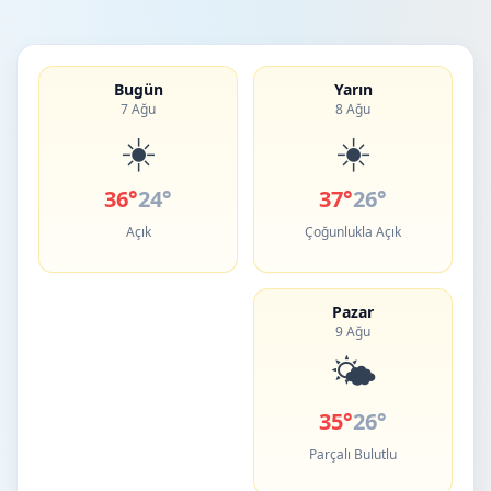
Bugün
Yarın
7 Ağu
8 Ağu
☀️
☀️
36°
24°
37°
26°
Açık
Çoğunlukla Açık
Pazar
9 Ağu
🌤️
35°
26°
Parçalı Bulutlu