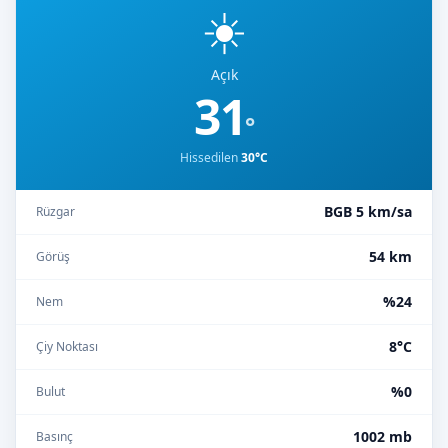
☀️
Açık
31
°
Hissedilen
30°C
BGB 5 km/sa
Rüzgar
54 km
Görüş
%24
Nem
8°C
Çiy Noktası
%0
Bulut
1002 mb
Basınç