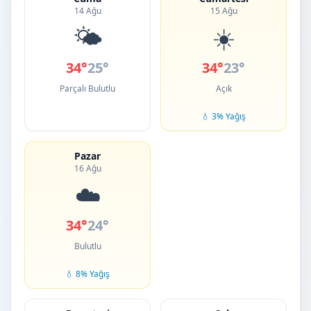
14 Ağu
15 Ağu
🌤️
☀️
34°
25°
34°
23°
Parçalı Bulutlu
Açık
💧 3% Yağış
Pazar
16 Ağu
☁️
34°
24°
Bulutlu
💧 8% Yağış