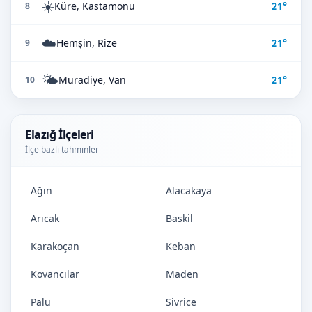
☀️
Küre, Kastamonu
21°
8
☁️
Hemşin, Rize
21°
9
🌤️
Muradiye, Van
21°
10
Elazığ İlçeleri
İlçe bazlı tahminler
Ağın
Alacakaya
Arıcak
Baskil
Karakoçan
Keban
Kovancılar
Maden
Palu
Sivrice