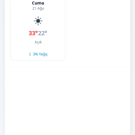
Cuma
21 Ağu
☀️
33°
22°
Açık
💧 3% Yağış