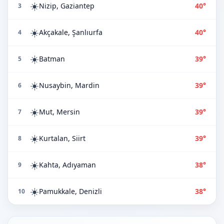
☀️
Nizip, Gaziantep
40°
3
☀️
Akçakale, Şanlıurfa
40°
4
☀️
Batman
39°
5
☀️
Nusaybin, Mardin
39°
6
☀️
Mut, Mersin
39°
7
☀️
Kurtalan, Siirt
39°
8
☀️
Kahta, Adıyaman
38°
9
☀️
Pamukkale, Denizli
38°
10