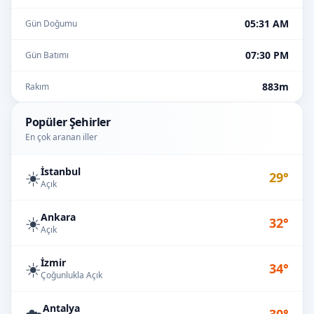
05:31 AM
Gün Doğumu
07:30 PM
Gün Batımı
883m
Rakım
Popüler Şehirler
En çok aranan iller
İstanbul
☀️
29°
Açık
Ankara
☀️
32°
Açık
İzmir
☀️
34°
Çoğunlukla Açık
Antalya
☁️