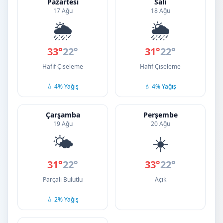
Pazartesi
Salı
17 Ağu
18 Ağu
🌦️
🌦️
33°
22°
31°
22°
Hafif Çiseleme
Hafif Çiseleme
💧 4% Yağış
💧 4% Yağış
Çarşamba
Perşembe
19 Ağu
20 Ağu
🌤️
☀️
31°
22°
33°
22°
Parçalı Bulutlu
Açık
💧 2% Yağış