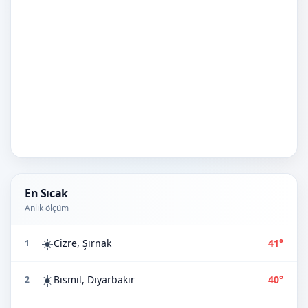
En Sıcak
Anlık ölçüm
☀️
Cizre, Şırnak
41°
1
☀️
Bismil, Diyarbakır
40°
2