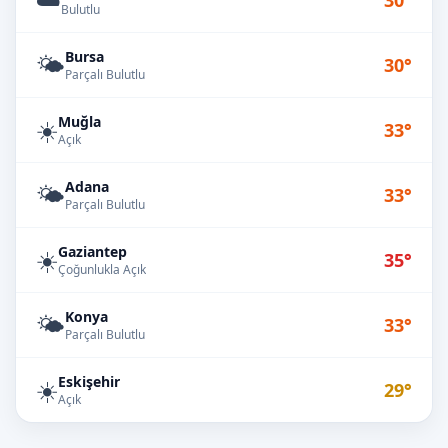
30°
Bulutlu
Bursa
🌤️
30°
Parçalı Bulutlu
Muğla
☀️
33°
Açık
Adana
🌤️
33°
Parçalı Bulutlu
Gaziantep
☀️
35°
Çoğunlukla Açık
Konya
🌤️
33°
Parçalı Bulutlu
Eskişehir
☀️
29°
Açık