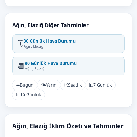
Ağın, Elazığ Diğer Tahminler
30 Günlük Hava Durumu
🗓️
Ağın, Elazığ
90 Günlük Hava Durumu
📆
Ağın, Elazığ
☀️
Bugün
🌤️
Yarın
🕐
Saatlik
📊
7 Günlük
📊
10 Günlük
Ağın, Elazığ İklim Özeti ve Tahminler