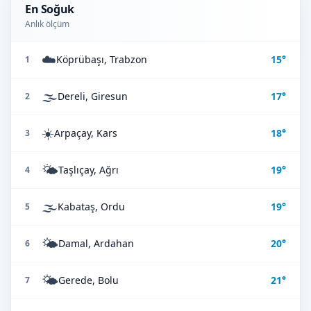
En Soğuk
Anlık ölçüm
☁️
Köprübaşı, Trabzon
15°
1
🌫️
Dereli, Giresun
17°
2
☀️
Arpaçay, Kars
18°
3
🌤️
Taşlıçay, Ağrı
19°
4
🌫️
Kabataş, Ordu
19°
5
🌤️
Damal, Ardahan
20°
6
🌤️
Gerede, Bolu
21°
7