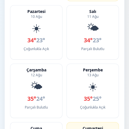
Pazartesi
Salı
10 Ağu
11 Ağu
☀️
🌤️
34°
23°
34°
23°
Çoğunlukla Açık
Parçalı Bulutlu
Çarşamba
Perşembe
12 Ağu
13 Ağu
🌤️
☀️
35°
24°
35°
25°
Parçalı Bulutlu
Çoğunlukla Açık
Cuma
Cumartesi