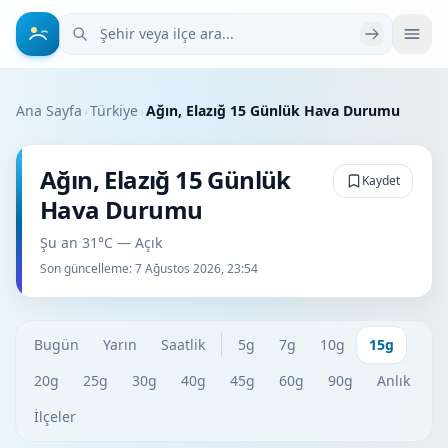
Şehir veya ilçe ara
Ana Sayfa
›
Türkiye
›
Ağın, Elazığ 15 Günlük Hava Durumu
Ağın, Elazığ 15 Günlük
Kaydet
Hava Durumu
Şu an 31°C — Açık
Son güncelleme:
7 Ağustos 2026, 23:54
Bugün
Yarın
Saatlik
5g
7g
10g
15g
20g
25g
30g
40g
45g
60g
90g
Anlık
İlçeler