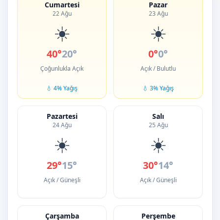
Cumartesi
Pazar
22 Ağu
23 Ağu
☀️
☀️
40°
20°
0°
0°
Çoğunlukla Açık
Açık / Bulutlu
💧 4% Yağış
💧 3% Yağış
Pazartesi
Salı
24 Ağu
25 Ağu
☀️
☀️
29°
15°
30°
14°
Açık / Güneşli
Açık / Güneşli
Çarşamba
Perşembe