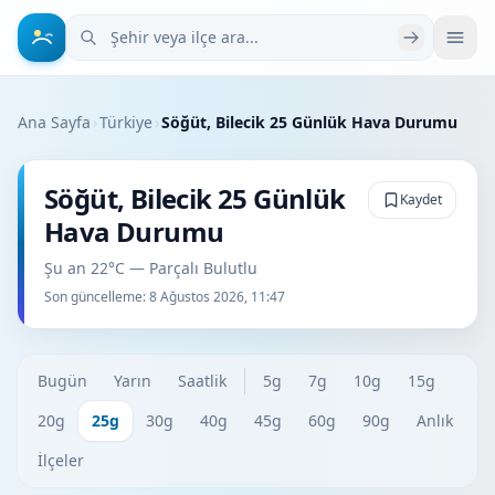
Şehir veya ilçe ara
Ana Sayfa
›
Türkiye
›
Söğüt, Bilecik 25 Günlük Hava Durumu
Söğüt, Bilecik 25 Günlük
Kaydet
Hava Durumu
Şu an 22°C — Parçalı Bulutlu
Son güncelleme:
8 Ağustos 2026, 11:47
Bugün
Yarın
Saatlik
5g
7g
10g
15g
20g
25g
30g
40g
45g
60g
90g
Anlık
İlçeler