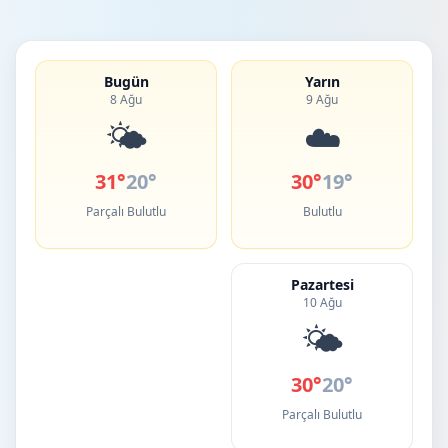
Bugün
Yarın
8 Ağu
9 Ağu
🌤️
☁️
31°
20°
30°
19°
Parçalı Bulutlu
Bulutlu
Pazartesi
10 Ağu
🌤️
30°
20°
Parçalı Bulutlu