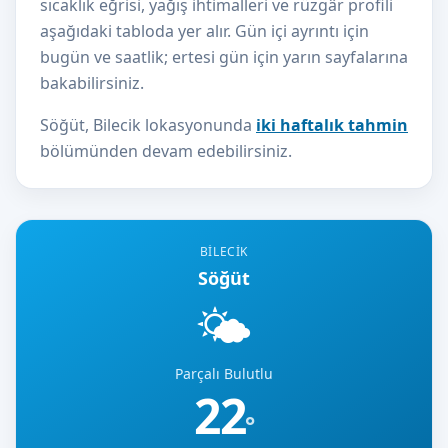
sıcaklık eğrisi, yağış ihtimalleri ve rüzgâr profili
aşağıdaki tabloda yer alır. Gün içi ayrıntı için
bugün ve saatlik; ertesi gün için yarın sayfalarına
bakabilirsiniz.
Söğüt, Bilecik lokasyonunda
iki haftalık tahmin
bölümünden devam edebilirsiniz.
BILECIK
Söğüt
🌤️
Parçalı Bulutlu
22
°