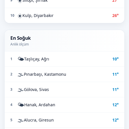
☀️
Silopi, Şırnak
27°
9
☀️
Kulp, Diyarbakır
26°
10
En Soğuk
Anlık ölçüm
🌤️
Taşlıçay, Ağrı
10°
1
🌫️
Pınarbaşı, Kastamonu
11°
2
🌫️
Gölova, Sivas
11°
3
🌤️
Hanak, Ardahan
12°
4
🌫️
Alucra, Giresun
12°
5