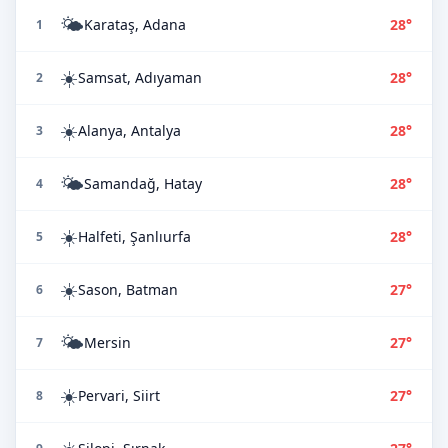
🌤️
Karataş, Adana
28°
1
☀️
Samsat, Adıyaman
28°
2
☀️
Alanya, Antalya
28°
3
🌤️
Samandağ, Hatay
28°
4
☀️
Halfeti, Şanlıurfa
28°
5
☀️
Sason, Batman
27°
6
🌤️
Mersin
27°
7
☀️
Pervari, Siirt
27°
8