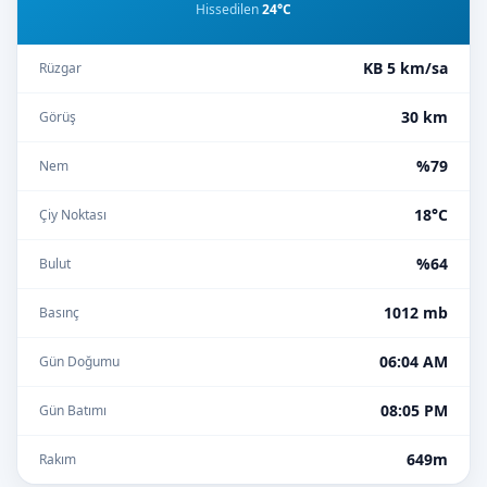
Hissedilen
24°C
KB 5 km/sa
Rüzgar
30 km
Görüş
%79
Nem
18°C
Çiy Noktası
%64
Bulut
1012 mb
Basınç
06:04 AM
Gün Doğumu
08:05 PM
Gün Batımı
649m
Rakım