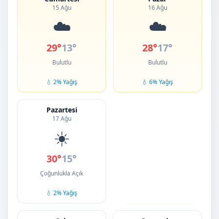
15 Ağu
16 Ağu
☁️
☁️
29°
13°
28°
17°
Bulutlu
Bulutlu
💧 2% Yağış
💧 6% Yağış
Pazartesi
17 Ağu
☀️
30°
15°
Çoğunlukla Açık
💧 2% Yağış