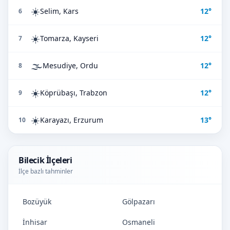
☀️
Selim, Kars
12°
6
☀️
Tomarza, Kayseri
12°
7
🌫️
Mesudiye, Ordu
12°
8
☀️
Köprübaşı, Trabzon
12°
9
☀️
Karayazı, Erzurum
13°
10
Bilecik İlçeleri
İlçe bazlı tahminler
Bozüyük
Gölpazarı
İnhisar
Osmaneli