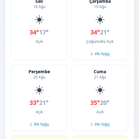
Salı
Çarşamba
18 Ağu
19 Ağu
☀️
☀️
34°
17°
34°
21°
Açık
Çoğunlukla Açık
💧 4% Yağış
Perşembe
Cuma
20 Ağu
21 Ağu
☀️
☀️
33°
21°
35°
20°
Açık
Açık
💧 9% Yağış
💧 6% Yağış