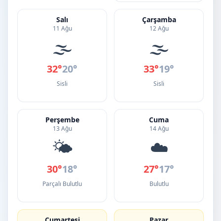
Salı
Çarşamba
11 Ağu
12 Ağu
🌫️
🌫️
32°
20°
33°
19°
Sisli
Sisli
Perşembe
Cuma
13 Ağu
14 Ağu
🌤️
☁️
30°
18°
27°
17°
Parçalı Bulutlu
Bulutlu
Cumartesi
Pazar