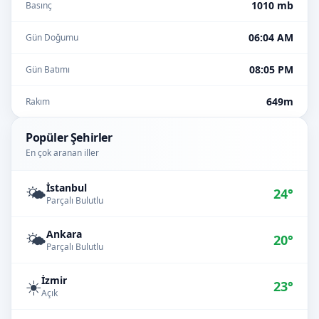
1010 mb
Basınç
06:04 AM
Gün Doğumu
08:05 PM
Gün Batımı
649m
Rakım
Popüler Şehirler
En çok aranan iller
İstanbul
🌤️
24°
Parçalı Bulutlu
Ankara
🌤️
20°
Parçalı Bulutlu
İzmir
☀️
23°
Açık