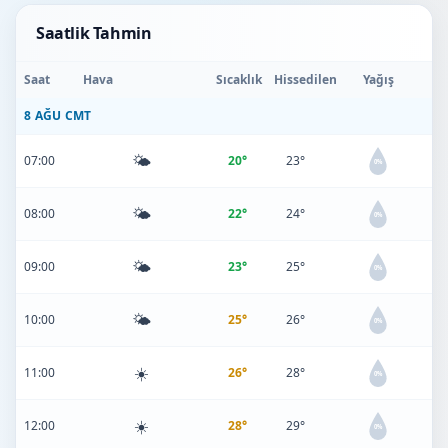
Saatlik Tahmin
Saat
Hava
Sıcaklık
Hissedilen
Yağış
8 AĞU CMT
🌤️
07:00
20°
23°
0%
🌤️
08:00
22°
24°
0%
🌤️
09:00
23°
25°
0%
🌤️
10:00
25°
26°
0%
☀️
11:00
26°
28°
0%
☀️
12:00
28°
29°
0%