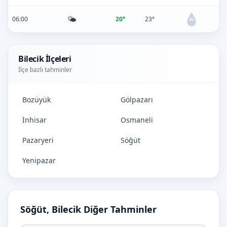
🌤️
06:00
20°
23°
0%
Bilecik İlçeleri
İlçe bazlı tahminler
Bozüyük
Gölpazarı
İnhisar
Osmaneli
Pazaryeri
Söğüt
Yenipazar
Söğüt, Bilecik Diğer Tahminler