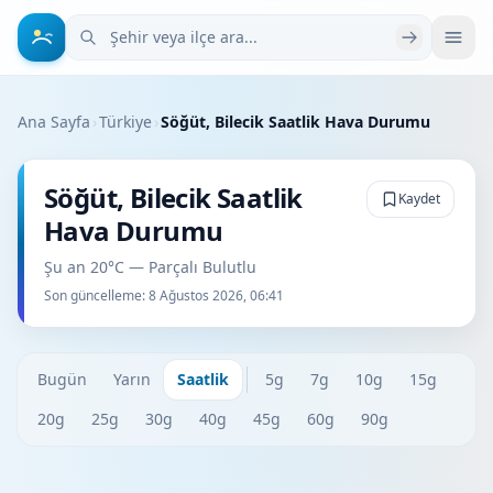
Şehir veya ilçe ara
Ana Sayfa
›
Türkiye
›
Söğüt, Bilecik Saatlik Hava Durumu
Söğüt, Bilecik Saatlik
Kaydet
Hava Durumu
Şu an 20°C — Parçalı Bulutlu
Son güncelleme:
8 Ağustos 2026, 06:41
Bugün
Yarın
Saatlik
5g
7g
10g
15g
20g
25g
30g
40g
45g
60g
90g