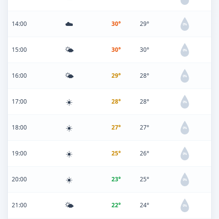
☁️
14:00
30°
29°
0%
🌤️
15:00
30°
30°
0%
🌤️
16:00
29°
28°
0%
☀️
17:00
28°
28°
0%
☀️
18:00
27°
27°
0%
☀️
19:00
25°
26°
0%
☀️
20:00
23°
25°
0%
🌤️
21:00
22°
24°
0%