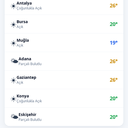
Antalya
☀️
26°
Çoğunlukla Açık
Bursa
☀️
20°
Açık
Muğla
☀️
19°
Açık
Adana
🌤️
26°
Parçalı Bulutlu
Gaziantep
☀️
26°
Açık
Konya
☀️
20°
Çoğunlukla Açık
Eskişehir
🌤️
20°
Parçalı Bulutlu