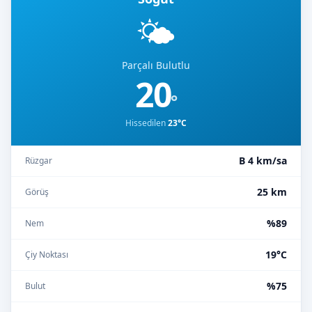
🌤️
Parçalı Bulutlu
20
°
Hissedilen
23°C
B 4 km/sa
Rüzgar
25 km
Görüş
%89
Nem
19°C
Çiy Noktası
%75
Bulut