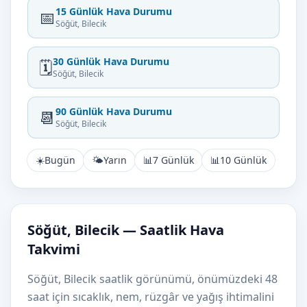
15 Günlük Hava Durumu
📅
Söğüt, Bilecik
30 Günlük Hava Durumu
🗓️
Söğüt, Bilecik
90 Günlük Hava Durumu
📆
Söğüt, Bilecik
☀️
Bugün
🌤️
Yarın
📊
7 Günlük
📊
10 Günlük
Söğüt, Bilecik — Saatlik Hava
Takvimi
Söğüt, Bilecik saatlik görünümü, önümüzdeki 48
saat için sıcaklık, nem, rüzgâr ve yağış ihtimalini