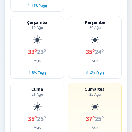
💧 14% Yağış
Çarşamba
Perşembe
19 Ağu
20 Ağu
☀️
☀️
33°
23°
35°
24°
Açık
Açık
💧 8% Yağış
💧 2% Yağış
Cuma
Cumartesi
21 Ağu
22 Ağu
☀️
☀️
35°
25°
37°
25°
Açık
Açık