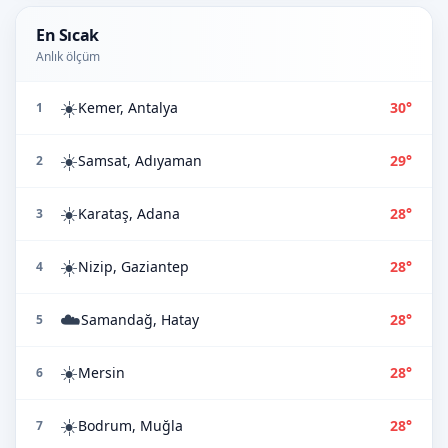
En Sıcak
Anlık ölçüm
☀️
Kemer, Antalya
30°
1
☀️
Samsat, Adıyaman
29°
2
☀️
Karataş, Adana
28°
3
☀️
Nizip, Gaziantep
28°
4
☁️
Samandağ, Hatay
28°
5
☀️
Mersin
28°
6
☀️
Bodrum, Muğla
28°
7