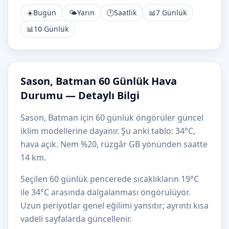
☀️
Bugün
🌤️
Yarın
🕐
Saatlik
📊
7 Günlük
📊
10 Günlük
Sason, Batman 60 Günlük Hava
Durumu — Detaylı Bilgi
Sason, Batman için 60 günlük öngörüler güncel
iklim modellerine dayanır. Şu anki tablo: 34°C,
hava açık. Nem %20, rüzgâr GB yönünden saatte
14 km.
Seçilen 60 günlük pencerede sıcaklıkların 19°C
ile 34°C arasında dalgalanması öngörülüyor.
Uzun periyotlar genel eğilimi yansıtır; ayrıntı kısa
vadeli sayfalarda güncellenir.