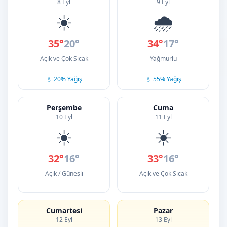
8 Eyl
9 Eyl
☀️
🌧️
35°
20°
34°
17°
Açık ve Çok Sıcak
Yağmurlu
💧 20% Yağış
💧 55% Yağış
Perşembe
Cuma
10 Eyl
11 Eyl
☀️
☀️
32°
16°
33°
16°
Açık / Güneşli
Açık ve Çok Sıcak
Cumartesi
Pazar
12 Eyl
13 Eyl