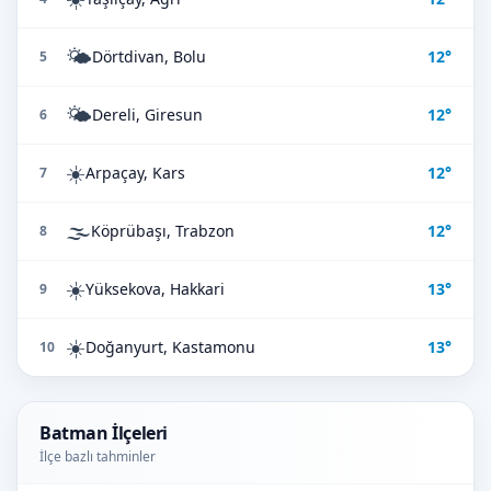
🌤️
Dörtdivan, Bolu
12°
5
🌤️
Dereli, Giresun
12°
6
☀️
Arpaçay, Kars
12°
7
🌫️
Köprübaşı, Trabzon
12°
8
☀️
Yüksekova, Hakkari
13°
9
☀️
Doğanyurt, Kastamonu
13°
10
Batman İlçeleri
İlçe bazlı tahminler