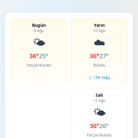
Bugün
Yarın
9 Ağu
10 Ağu
🌤️
☁️
36°
25°
36°
27°
Parçalı Bulutlu
Bulutlu
💧 13% Yağış
Salı
11 Ağu
🌤️
36°
26°
Parçalı Bulutlu