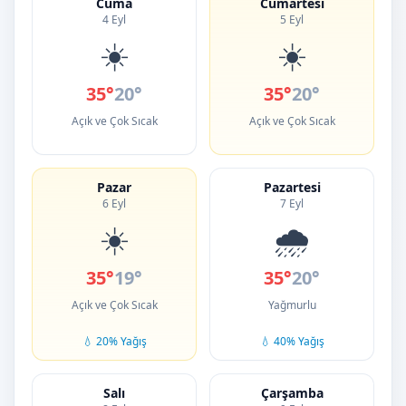
Cuma
Cumartesi
4 Eyl
5 Eyl
☀️
☀️
35°
20°
35°
20°
Açık ve Çok Sıcak
Açık ve Çok Sıcak
Pazar
Pazartesi
6 Eyl
7 Eyl
☀️
🌧️
35°
19°
35°
20°
Açık ve Çok Sıcak
Yağmurlu
💧 20% Yağış
💧 40% Yağış
Salı
Çarşamba