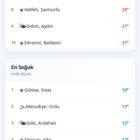
☀️
Halfeti, Şanlıurfa
28°
8
🌤️
Didim, Aydın
27°
9
☀️
Edremit, Balıkesir
27°
10
En Soğuk
Anlık ölçüm
☀️
Gölova, Sivas
10°
1
🌫️
Mesudiye, Ordu
11°
2
🌤️
Göle, Ardahan
12°
3
☀️
Taşlıçay, Ağrı
12°
4