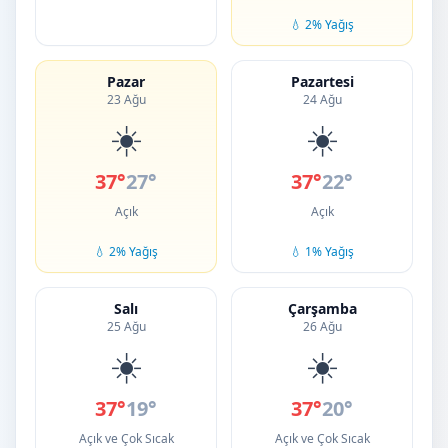
💧 2% Yağış
Pazar
Pazartesi
23 Ağu
24 Ağu
☀️
☀️
37°
27°
37°
22°
Açık
Açık
💧 2% Yağış
💧 1% Yağış
Salı
Çarşamba
25 Ağu
26 Ağu
☀️
☀️
37°
19°
37°
20°
Açık ve Çok Sıcak
Açık ve Çok Sıcak