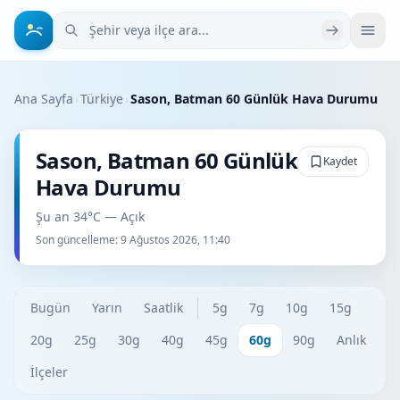
Şehir veya ilçe ara
Ana Sayfa
›
Türkiye
›
Sason, Batman 60 Günlük Hava Durumu
Sason, Batman 60 Günlük
Kaydet
Hava Durumu
Şu an 34°C — Açık
Son güncelleme:
9 Ağustos 2026, 11:40
Bugün
Yarın
Saatlik
5g
7g
10g
15g
20g
25g
30g
40g
45g
60g
90g
Anlık
İlçeler