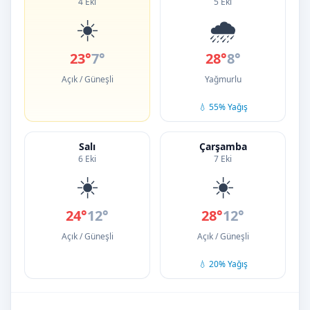
4 Eki
5 Eki
☀️
🌧️
23°
7°
28°
8°
Açık / Güneşli
Yağmurlu
💧 55% Yağış
Salı
Çarşamba
6 Eki
7 Eki
☀️
☀️
24°
12°
28°
12°
Açık / Güneşli
Açık / Güneşli
💧 20% Yağış