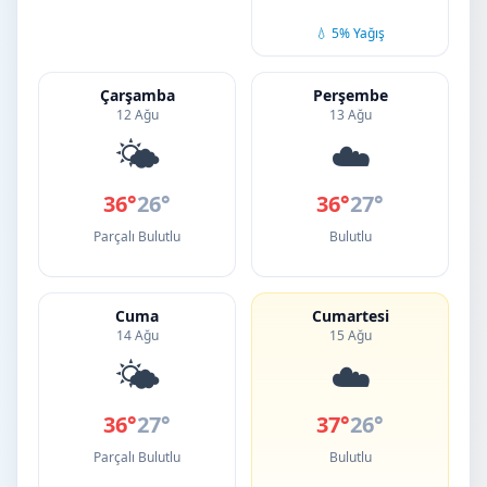
💧 5% Yağış
Çarşamba
Perşembe
12 Ağu
13 Ağu
🌤️
☁️
36°
26°
36°
27°
Parçalı Bulutlu
Bulutlu
Cuma
Cumartesi
14 Ağu
15 Ağu
🌤️
☁️
36°
27°
37°
26°
Parçalı Bulutlu
Bulutlu