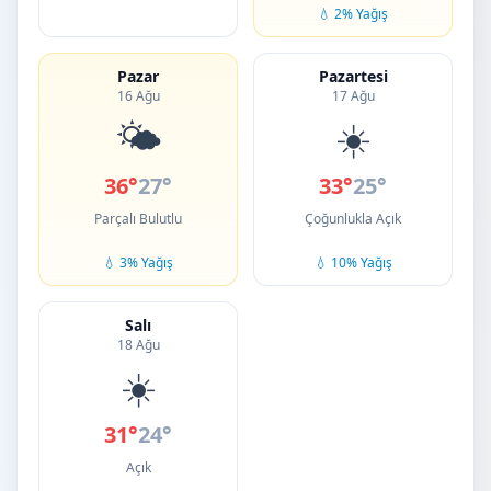
💧 2% Yağış
Pazar
Pazartesi
16 Ağu
17 Ağu
🌤️
☀️
36°
27°
33°
25°
Parçalı Bulutlu
Çoğunlukla Açık
💧 3% Yağış
💧 10% Yağış
Salı
18 Ağu
☀️
31°
24°
Açık