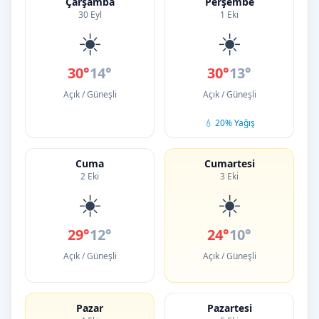
Çarşamba
Perşembe
30 Eyl
1 Eki
☀️
☀️
30°
14°
30°
13°
Açık / Güneşli
Açık / Güneşli
💧 20% Yağış
Cuma
Cumartesi
2 Eki
3 Eki
☀️
☀️
29°
12°
24°
10°
Açık / Güneşli
Açık / Güneşli
Pazar
Pazartesi