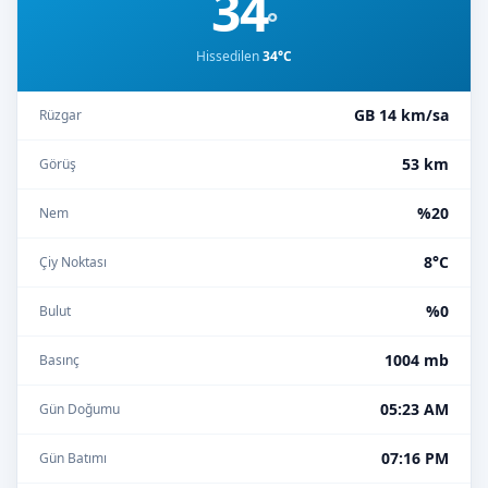
34
°
Hissedilen
34°C
GB 14 km/sa
Rüzgar
53 km
Görüş
%20
Nem
8°C
Çiy Noktası
%0
Bulut
1004 mb
Basınç
05:23 AM
Gün Doğumu
07:16 PM
Gün Batımı