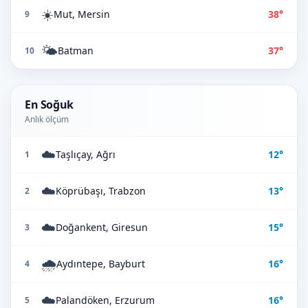
☀️
Mut, Mersin
38°
9
🌤️
Batman
37°
10
En Soğuk
Anlık ölçüm
☁️
Taşlıçay, Ağrı
12°
1
☁️
Köprübaşı, Trabzon
13°
2
☁️
Doğankent, Giresun
15°
3
🌧️
Aydıntepe, Bayburt
16°
4
☁️
Palandöken, Erzurum
16°
5