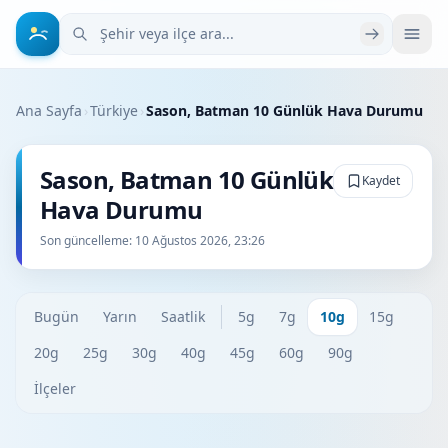
Şehir veya ilçe ara
Ana Sayfa
›
Türkiye
›
Sason, Batman 10 Günlük Hava Durumu
Sason, Batman 10 Günlük
Kaydet
Hava Durumu
Son güncelleme:
10 Ağustos 2026, 23:26
Bugün
Yarın
Saatlik
5g
7g
10g
15g
20g
25g
30g
40g
45g
60g
90g
İlçeler