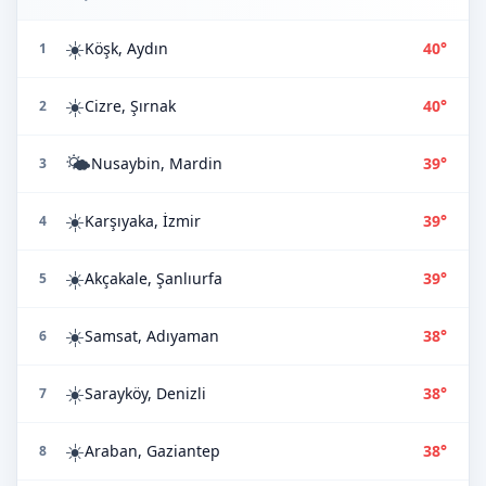
☀️
Köşk, Aydın
40°
1
☀️
Cizre, Şırnak
40°
2
🌤️
Nusaybin, Mardin
39°
3
☀️
Karşıyaka, İzmir
39°
4
☀️
Akçakale, Şanlıurfa
39°
5
☀️
Samsat, Adıyaman
38°
6
☀️
Sarayköy, Denizli
38°
7
☀️
Araban, Gaziantep
38°
8