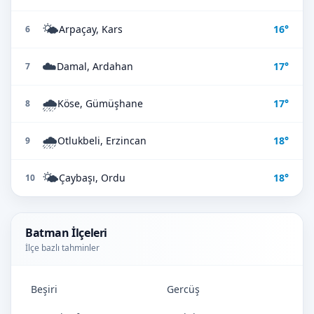
🌤️
Arpaçay, Kars
16°
6
☁️
Damal, Ardahan
17°
7
🌧️
Köse, Gümüşhane
17°
8
🌧️
Otlukbeli, Erzincan
18°
9
🌤️
Çaybaşı, Ordu
18°
10
Batman İlçeleri
İlçe bazlı tahminler
Beşiri
Gercüş