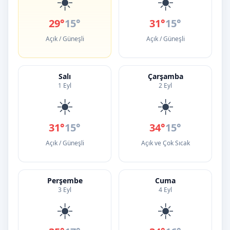
☀️
☀️
29°
15°
31°
15°
Açık / Güneşli
Açık / Güneşli
Salı
Çarşamba
1 Eyl
2 Eyl
☀️
☀️
31°
15°
34°
15°
Açık / Güneşli
Açık ve Çok Sıcak
Perşembe
Cuma
3 Eyl
4 Eyl
☀️
☀️