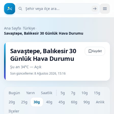
Şehir veya ilçe ara
Ana Sayfa
›
Türkiye
›
Savaştepe, Balıkesir 30 Günlük Hava Durumu
Savaştepe, Balıkesir 30
Kaydet
Günlük Hava Durumu
Şu an 34°C — Açık
Son güncelleme:
8 Ağustos 2026, 15:16
Bugün
Yarın
Saatlik
5g
7g
10g
15g
20g
25g
30g
40g
45g
60g
90g
Anlık
İlçeler