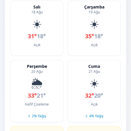
Salı
Çarşamba
18 Ağu
19 Ağu
☀️
☀️
31°
18°
35°
18°
Açık
Açık
Perşembe
Cuma
20 Ağu
21 Ağu
🌦️
☀️
33°
21°
32°
20°
Hafif Çiseleme
Açık
💧 2% Yağış
💧 4% Yağış