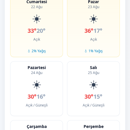
Cumartesi
Pazar
22 Ağu
23 Ağu
☀️
☀️
33°
20°
36°
17°
Açık
Açık
💧 2% Yağış
💧 1% Yağış
Pazartesi
Salı
24 Ağu
25 Ağu
☀️
☀️
30°
16°
30°
15°
Açık / Güneşli
Açık / Güneşli
Çarşamba
Perşembe