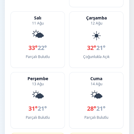
Salı
Çarşamba
11 Ağu
12 Ağu
🌤️
☀️
33°
22°
32°
21°
Parçalı Bulutlu
Çoğunlukla Açık
Perşembe
Cuma
13 Ağu
14 Ağu
🌤️
🌤️
31°
21°
28°
21°
Parçalı Bulutlu
Parçalı Bulutlu