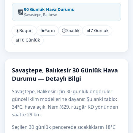
90 Günlük Hava Durumu
📆
Savaştepe, Balıkesir
☀️
Bugün
🌤️
Yarın
🕐
Saatlik
📊
7 Günlük
📊
10 Günlük
Savaştepe, Balıkesir 30 Günlük Hava
Durumu — Detaylı Bilgi
Savaştepe, Balıkesir için 30 günlük öngörüler
güncel iklim modellerine dayanır. Şu anki tablo:
34°C, hava açık. Nem %29, rüzgâr KD yönünden
saatte 29 km.
Seçilen 30 günlük pencerede sıcaklıkların 18°C