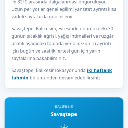
ile 32°C arasında dalgalanması öngörülüyor.
Uzun periyotlar genel eğilimi yansıtır; ayrıntı kısa
vadeli sayfalarda güncellenir.
Savaştepe, Balıkesir çevresinde önümüzdeki 30
günün sıcaklık eğrisi, yağış ihtimalleri ve rüzgâr
profili aşağıdaki tabloda yer alır. Gün içi ayrıntı
için bugün ve saatlik; ertesi gün için yarın
sayfalarına bakabilirsiniz.
Savaştepe, Balıkesir lokasyonunda
iki haftalık
tahmin
bölümünden devam edebilirsiniz.
BALIKESIR
Savaştepe