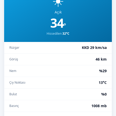
☀️
Açık
34
°
Hissedilen
32°C
KKD 29 km/sa
Rüzgar
46 km
Görüş
%29
Nem
13°C
Çiy Noktası
%0
Bulut
1008 mb
Basınç