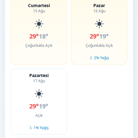
Cumartesi
Pazar
15 Ağu
16 Ağu
☀️
☀️
29°
18°
29°
19°
Çoğunlukla Açık
Çoğunlukla Açık
💧 2% Yağış
Pazartesi
17 Ağu
☀️
29°
19°
Açık
💧 1% Yağış