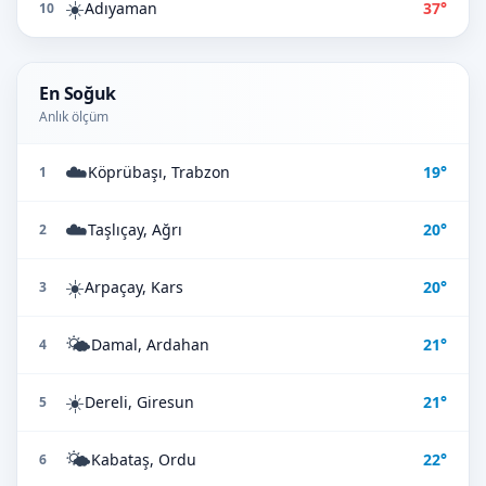
☀️
Adıyaman
37°
10
En Soğuk
Anlık ölçüm
☁️
Köprübaşı, Trabzon
19°
1
☁️
Taşlıçay, Ağrı
20°
2
☀️
Arpaçay, Kars
20°
3
🌤️
Damal, Ardahan
21°
4
☀️
Dereli, Giresun
21°
5
🌤️
Kabataş, Ordu
22°
6