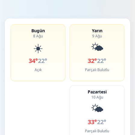
Bugün
Yarın
8 Ağu
9 Ağu
☀️
🌤️
34°
22°
32°
22°
Açık
Parçalı Bulutlu
Pazartesi
10 Ağu
🌤️
33°
22°
Parçalı Bulutlu