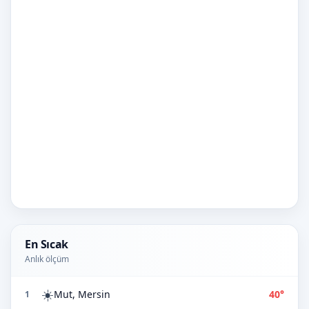
En Sıcak
Anlık ölçüm
☀️
Mut, Mersin
40°
1