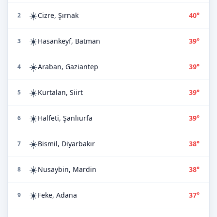
☀️
Cizre, Şırnak
40°
2
☀️
Hasankeyf, Batman
39°
3
☀️
Araban, Gaziantep
39°
4
☀️
Kurtalan, Siirt
39°
5
☀️
Halfeti, Şanlıurfa
39°
6
☀️
Bismil, Diyarbakır
38°
7
☀️
Nusaybin, Mardin
38°
8
☀️
Feke, Adana
37°
9