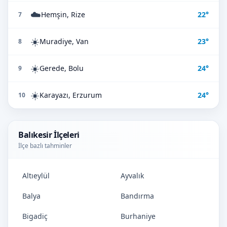
☁️
Hemşin, Rize
22°
7
☀️
Muradiye, Van
23°
8
☀️
Gerede, Bolu
24°
9
☀️
Karayazı, Erzurum
24°
10
Balıkesir İlçeleri
İlçe bazlı tahminler
Altıeylül
Ayvalık
Balya
Bandırma
Bigadiç
Burhaniye