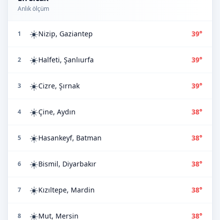
Anlık ölçüm
☀️
Nizip, Gaziantep
39°
1
☀️
Halfeti, Şanlıurfa
39°
2
☀️
Cizre, Şırnak
39°
3
☀️
Çine, Aydın
38°
4
☀️
Hasankeyf, Batman
38°
5
☀️
Bismil, Diyarbakır
38°
6
☀️
Kızıltepe, Mardin
38°
7
☀️
Mut, Mersin
38°
8