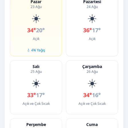
Pazar
Pazartesi
23 Ağu
24 Ağu
☀️
☀️
34°
20°
36°
17°
Açık
Açık
💧 4% Yağış
Salı
Çarşamba
25 Ağu
26 Ağu
☀️
☀️
33°
17°
34°
16°
Açık ve Çok Sıcak
Açık ve Çok Sıcak
Perşembe
Cuma