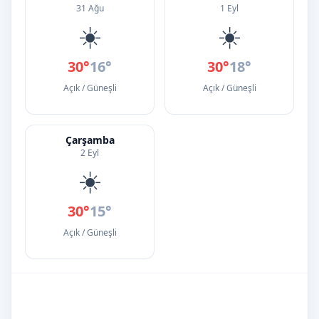
31 Ağu
1 Eyl
☀️
☀️
30°
16°
30°
18°
Açık / Güneşli
Açık / Güneşli
Çarşamba
2 Eyl
☀️
30°
15°
Açık / Güneşli