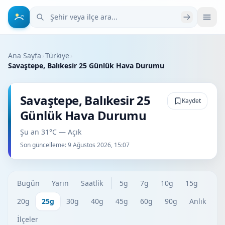
Şehir veya ilçe ara
Ana Sayfa
›
Türkiye
›
Savaştepe, Balıkesir 25 Günlük Hava Durumu
Savaştepe, Balıkesir 25
Kaydet
Günlük Hava Durumu
Şu an 31°C — Açık
Son güncelleme:
9 Ağustos 2026, 15:07
Bugün
Yarın
Saatlik
5g
7g
10g
15g
20g
25g
30g
40g
45g
60g
90g
Anlık
İlçeler