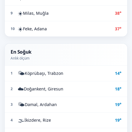
☀️
Milas, Muğla
38°
9
☀️
Feke, Adana
37°
10
En Soğuk
Anlık ölçüm
🌤️
Köprübaşı, Trabzon
14°
1
☁️
Doğankent, Giresun
18°
2
🌤️
Damal, Ardahan
19°
3
🌫️
İkizdere, Rize
19°
4