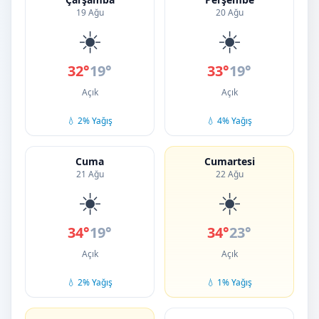
19 Ağu
20 Ağu
☀️
☀️
32°
19°
33°
19°
Açık
Açık
💧 2% Yağış
💧 4% Yağış
Cuma
Cumartesi
21 Ağu
22 Ağu
☀️
☀️
34°
19°
34°
23°
Açık
Açık
💧 2% Yağış
💧 1% Yağış