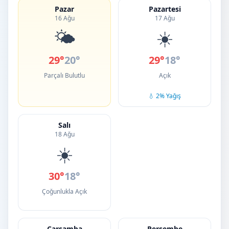
Pazar
Pazartesi
16 Ağu
17 Ağu
🌤️
☀️
29°
20°
29°
18°
Parçalı Bulutlu
Açık
💧 2% Yağış
Salı
18 Ağu
☀️
30°
18°
Çoğunlukla Açık
Çarşamba
Perşembe