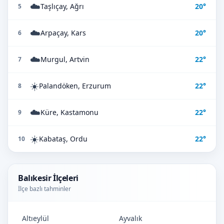
☁️
Taşlıçay, Ağrı
20°
5
☁️
Arpaçay, Kars
20°
6
☁️
Murgul, Artvin
22°
7
☀️
Palandöken, Erzurum
22°
8
☁️
Küre, Kastamonu
22°
9
☀️
Kabataş, Ordu
22°
10
Balıkesir İlçeleri
İlçe bazlı tahminler
Altıeylül
Ayvalık