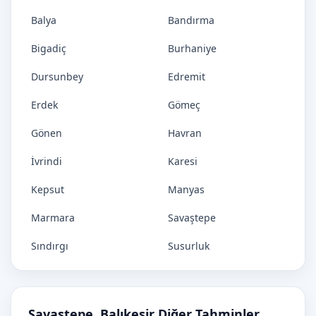
Balya
Bandırma
Bigadiç
Burhaniye
Dursunbey
Edremit
Erdek
Gömeç
Gönen
Havran
İvrindi
Karesi
Kepsut
Manyas
Marmara
Savaştepe
Sındırgı
Susurluk
Savaştepe, Balıkesir Diğer Tahminler