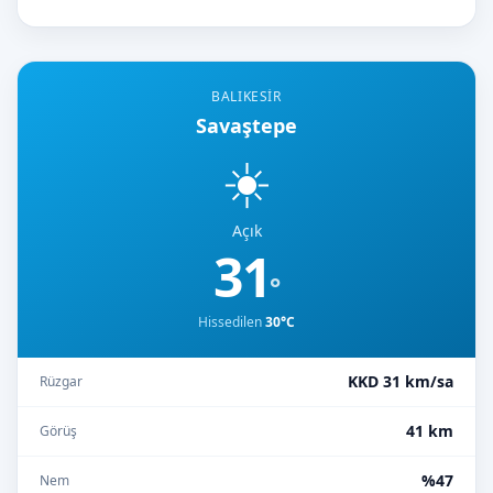
BALIKESIR
Savaştepe
☀️
Açık
31
°
Hissedilen
30°C
KKD 31 km/sa
Rüzgar
41 km
Görüş
%47
Nem