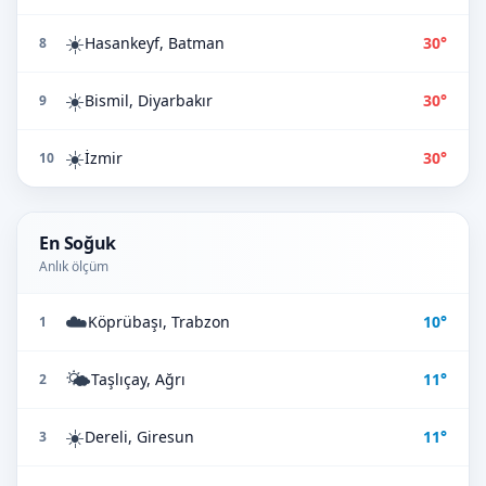
☀️
Hasankeyf, Batman
30°
8
☀️
Bismil, Diyarbakır
30°
9
☀️
İzmir
30°
10
En Soğuk
Anlık ölçüm
☁️
Köprübaşı, Trabzon
10°
1
🌤️
Taşlıçay, Ağrı
11°
2
☀️
Dereli, Giresun
11°
3