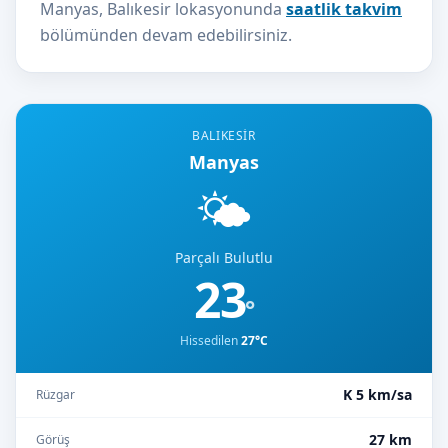
Manyas, Balıkesir lokasyonunda
saatlik takvim
bölümünden devam edebilirsiniz.
BALIKESIR
Manyas
🌤️
Parçalı Bulutlu
23
°
Hissedilen
27°C
K 5 km/sa
Rüzgar
27 km
Görüş