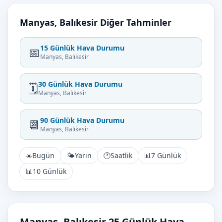
Manyas, Balıkesir Diğer Tahminler
15 Günlük Hava Durumu
📅
Manyas, Balıkesir
30 Günlük Hava Durumu
🗓️
Manyas, Balıkesir
90 Günlük Hava Durumu
📆
Manyas, Balıkesir
☀️
Bugün
🌤️
Yarın
🕐
Saatlik
📊
7 Günlük
📊
10 Günlük
Manyas, Balıkesir 25 Günlük Hava