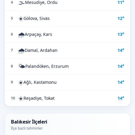
🌫️
Mesudiye, Ordu
11°
4
☀️
Gölova, Sivas
12°
5
🌧️
Arpaçay, Kars
13°
6
🌧️
Damal, Ardahan
14°
7
🌤️
Palandöken, Erzurum
14°
8
☀️
Ağlı, Kastamonu
14°
9
☀️
Reşadiye, Tokat
14°
10
Balıkesir İlçeleri
İlçe bazlı tahminler