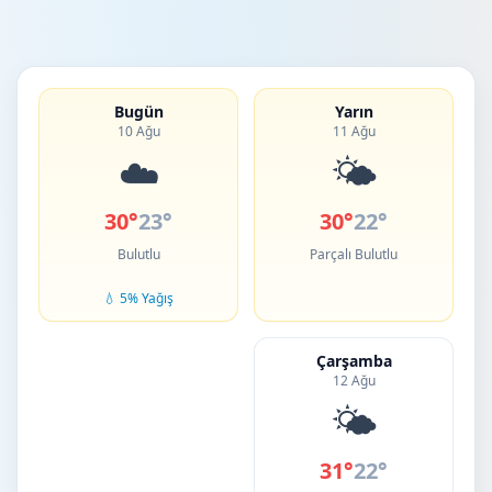
Bugün
Yarın
10 Ağu
11 Ağu
☁️
🌤️
30°
23°
30°
22°
Bulutlu
Parçalı Bulutlu
💧 5% Yağış
Çarşamba
12 Ağu
🌤️
31°
22°