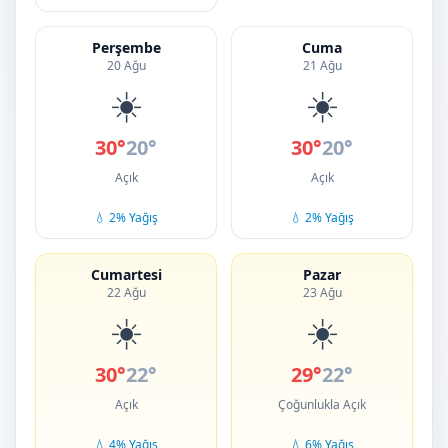
Perşembe
Cuma
20 Ağu
21 Ağu
☀️
☀️
30°
20°
30°
20°
Açık
Açık
💧 2% Yağış
💧 2% Yağış
Cumartesi
Pazar
22 Ağu
23 Ağu
☀️
☀️
30°
22°
29°
22°
Açık
Çoğunlukla Açık
💧 4% Yağış
💧 6% Yağış