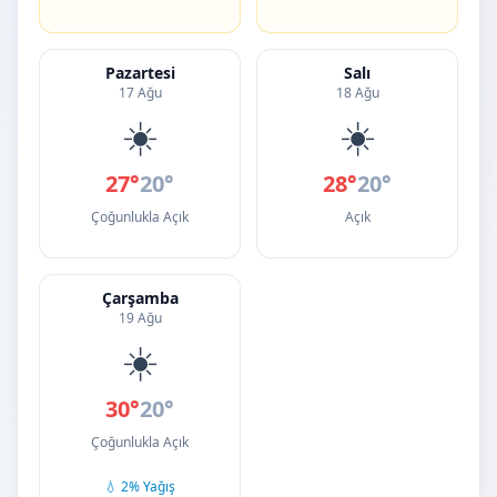
Pazartesi
Salı
17 Ağu
18 Ağu
☀️
☀️
27°
20°
28°
20°
Çoğunlukla Açık
Açık
Çarşamba
19 Ağu
☀️
30°
20°
Çoğunlukla Açık
💧 2% Yağış