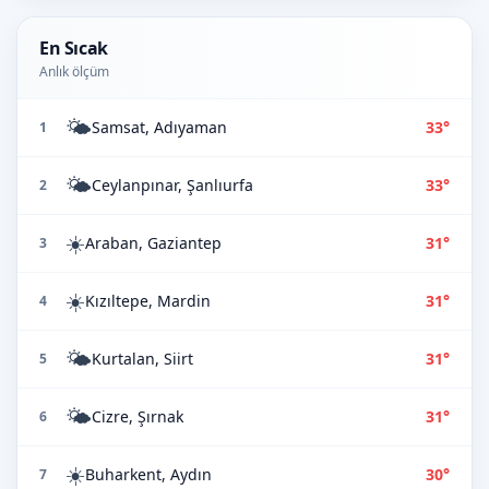
En Sıcak
Anlık ölçüm
🌤️
Samsat, Adıyaman
33°
1
🌤️
Ceylanpınar, Şanlıurfa
33°
2
☀️
Araban, Gaziantep
31°
3
☀️
Kızıltepe, Mardin
31°
4
🌤️
Kurtalan, Siirt
31°
5
🌤️
Cizre, Şırnak
31°
6
☀️
Buharkent, Aydın
30°
7