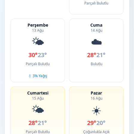
Parçalı Bulutlu
Perşembe
Cuma
13 Ağu
14 Ağu
🌤️
☁️
30°
23°
28°
21°
Parçalı Bulutlu
Bulutlu
💧 3% Yağış
Cumartesi
Pazar
15 Ağu
16 Ağu
🌤️
☀️
28°
21°
29°
20°
Parçalı Bulutlu
Çoğunlukla Açık