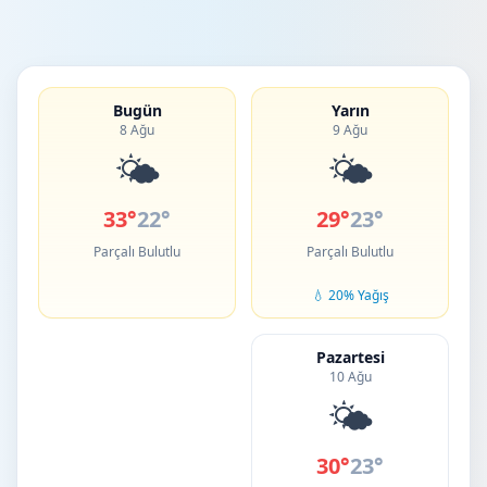
Bugün
Yarın
8 Ağu
9 Ağu
🌤️
🌤️
33°
22°
29°
23°
Parçalı Bulutlu
Parçalı Bulutlu
💧 20% Yağış
Pazartesi
10 Ağu
🌤️
30°
23°