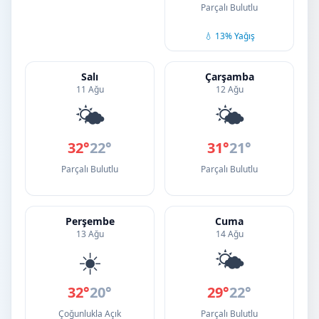
Parçalı Bulutlu
💧 13% Yağış
Salı
Çarşamba
11 Ağu
12 Ağu
🌤️
🌤️
32°
22°
31°
21°
Parçalı Bulutlu
Parçalı Bulutlu
Perşembe
Cuma
13 Ağu
14 Ağu
☀️
🌤️
32°
20°
29°
22°
Çoğunlukla Açık
Parçalı Bulutlu