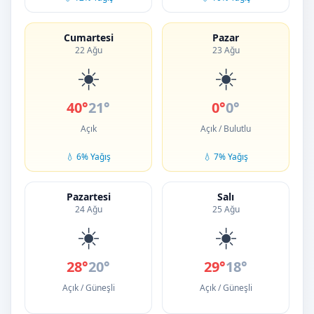
Cumartesi
Pazar
22 Ağu
23 Ağu
☀️
☀️
40°
21°
0°
0°
Açık
Açık / Bulutlu
💧 6% Yağış
💧 7% Yağış
Pazartesi
Salı
24 Ağu
25 Ağu
☀️
☀️
28°
20°
29°
18°
Açık / Güneşli
Açık / Güneşli