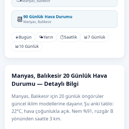
Manyas, Balıkesir
90 Günlük Hava Durumu
📆
Manyas, Balıkesir
☀️
Bugün
🌤️
Yarın
🕐
Saatlik
📊
7 Günlük
📊
10 Günlük
Manyas, Balıkesir 20 Günlük Hava
Durumu — Detaylı Bilgi
Manyas, Balıkesir için 20 günlük öngörüler
güncel iklim modellerine dayanır. Şu anki tablo:
22°C, hava çoğunlukla açık. Nem %91, rüzgâr B
yönünden saatte 3 km.