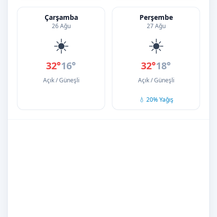
Çarşamba
Perşembe
26 Ağu
27 Ağu
☀️
☀️
32°
16°
32°
18°
Açık / Güneşli
Açık / Güneşli
💧 20% Yağış