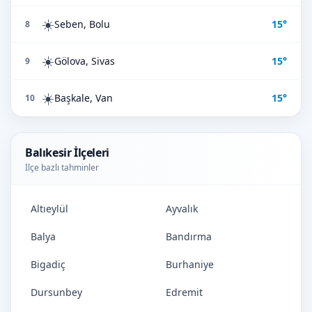
☀️
Seben, Bolu
15°
8
☀️
Gölova, Sivas
15°
9
☀️
Başkale, Van
15°
10
Balıkesir İlçeleri
İlçe bazlı tahminler
Altıeylül
Ayvalık
Balya
Bandırma
Bigadiç
Burhaniye
Dursunbey
Edremit