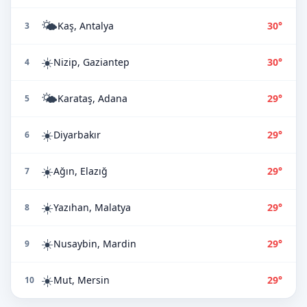
🌤️
Kaş, Antalya
30°
3
☀️
Nizip, Gaziantep
30°
4
🌤️
Karataş, Adana
29°
5
☀️
Diyarbakır
29°
6
☀️
Ağın, Elazığ
29°
7
☀️
Yazıhan, Malatya
29°
8
☀️
Nusaybin, Mardin
29°
9
☀️
Mut, Mersin
29°
10