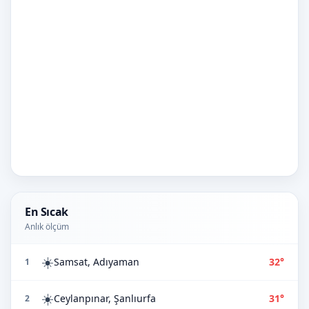
En Sıcak
Anlık ölçüm
☀️
Samsat, Adıyaman
32°
1
☀️
Ceylanpınar, Şanlıurfa
31°
2