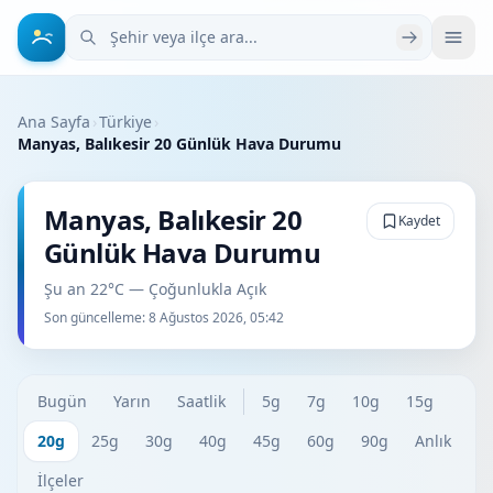
Şehir veya ilçe ara
Ana Sayfa
›
Türkiye
›
Manyas, Balıkesir 20 Günlük Hava Durumu
Manyas, Balıkesir 20
Kaydet
Günlük Hava Durumu
Şu an 22°C — Çoğunlukla Açık
Son güncelleme:
8 Ağustos 2026, 05:42
Bugün
Yarın
Saatlik
5g
7g
10g
15g
20g
25g
30g
40g
45g
60g
90g
Anlık
İlçeler