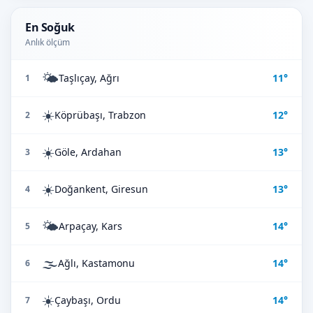
En Soğuk
Anlık ölçüm
🌤️
Taşlıçay, Ağrı
11°
1
☀️
Köprübaşı, Trabzon
12°
2
☀️
Göle, Ardahan
13°
3
☀️
Doğankent, Giresun
13°
4
🌤️
Arpaçay, Kars
14°
5
🌫️
Ağlı, Kastamonu
14°
6
☀️
Çaybaşı, Ordu
14°
7