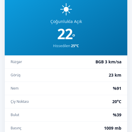
☀️
Çoğunlukla Açık
22
°
Hissedilen
25°C
BGB 3 km/sa
Rüzgar
23 km
Görüş
%91
Nem
20°C
Çiy Noktası
%39
Bulut
1009 mb
Basınç