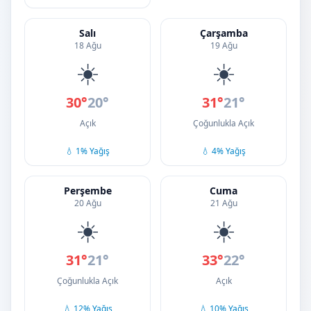
Salı
Çarşamba
18 Ağu
19 Ağu
☀️
☀️
30°
20°
31°
21°
Açık
Çoğunlukla Açık
💧 1% Yağış
💧 4% Yağış
Perşembe
Cuma
20 Ağu
21 Ağu
☀️
☀️
31°
21°
33°
22°
Çoğunlukla Açık
Açık
💧 12% Yağış
💧 10% Yağış