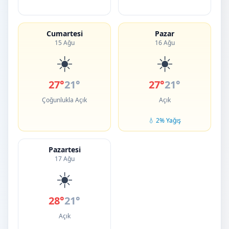
Cumartesi
Pazar
15 Ağu
16 Ağu
☀️
☀️
27°
21°
27°
21°
Çoğunlukla Açık
Açık
💧 2% Yağış
Pazartesi
17 Ağu
☀️
28°
21°
Açık