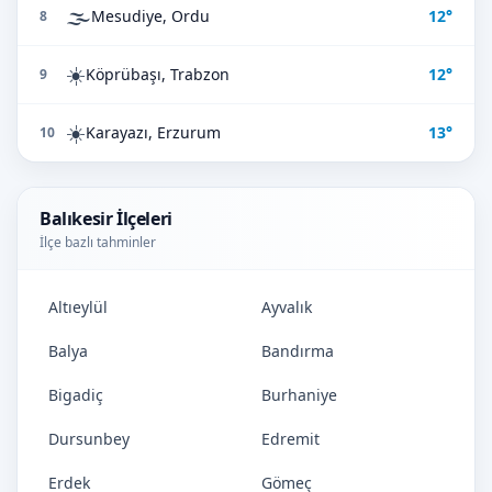
🌫️
Mesudiye, Ordu
12°
8
☀️
Köprübaşı, Trabzon
12°
9
☀️
Karayazı, Erzurum
13°
10
Balıkesir İlçeleri
İlçe bazlı tahminler
Altıeylül
Ayvalık
Balya
Bandırma
Bigadiç
Burhaniye
Dursunbey
Edremit
Erdek
Gömeç