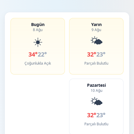
Bugün
Yarın
8 Ağu
9 Ağu
☀️
🌤️
34°
22°
32°
23°
Çoğunlukla Açık
Parçalı Bulutlu
Pazartesi
10 Ağu
🌤️
32°
23°
Parçalı Bulutlu