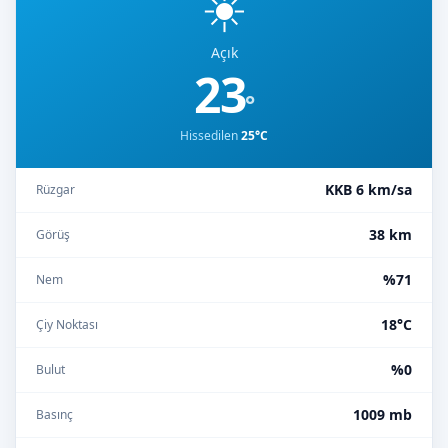
☀️
Açık
23
°
Hissedilen
25°C
KKB 6 km/sa
Rüzgar
38 km
Görüş
%71
Nem
18°C
Çiy Noktası
%0
Bulut
1009 mb
Basınç