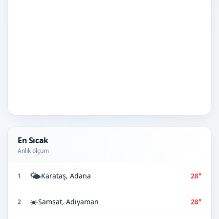
En Sıcak
Anlık ölçüm
🌤️
Karataş, Adana
28°
1
☀️
Samsat, Adıyaman
28°
2