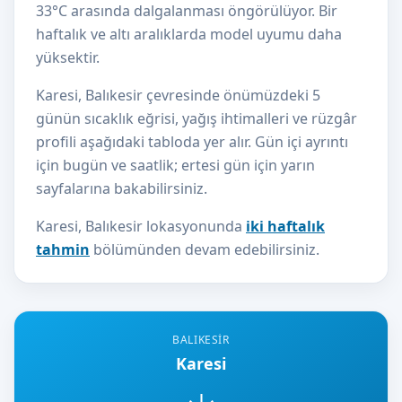
33°C arasında dalgalanması öngörülüyor. Bir
haftalık ve altı aralıklarda model uyumu daha
yüksektir.
Karesi, Balıkesir çevresinde önümüzdeki 5
günün sıcaklık eğrisi, yağış ihtimalleri ve rüzgâr
profili aşağıdaki tabloda yer alır. Gün içi ayrıntı
için bugün ve saatlik; ertesi gün için yarın
sayfalarına bakabilirsiniz.
Karesi, Balıkesir lokasyonunda
iki haftalık
tahmin
bölümünden devam edebilirsiniz.
BALIKESIR
Karesi