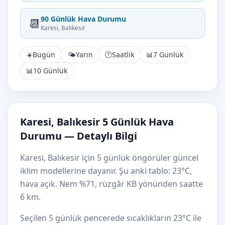
90 Günlük Hava Durumu
📆
Karesi, Balıkesir
☀️
Bugün
🌤️
Yarın
🕐
Saatlik
📊
7 Günlük
📊
10 Günlük
Karesi, Balıkesir 5 Günlük Hava
Durumu — Detaylı Bilgi
Karesi, Balıkesir için 5 günlük öngörüler güncel
iklim modellerine dayanır. Şu anki tablo: 23°C,
hava açık. Nem %71, rüzgâr KB yönünden saatte
6 km.
Seçilen 5 günlük pencerede sıcaklıkların 23°C ile