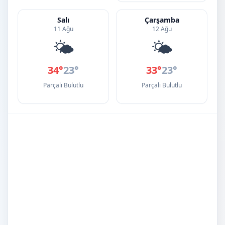
Salı
Çarşamba
11 Ağu
12 Ağu
🌤️
🌤️
34°
23°
33°
23°
Parçalı Bulutlu
Parçalı Bulutlu