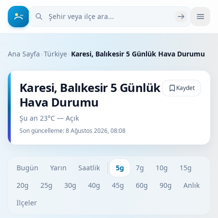
Şehir veya ilçe ara
Ana Sayfa
›
Türkiye
›
Karesi, Balıkesir 5 Günlük Hava Durumu
Karesi, Balıkesir 5 Günlük
Kaydet
Hava Durumu
Şu an 23°C — Açık
Son güncelleme:
8 Ağustos 2026, 08:08
Bugün
Yarın
Saatlik
5g
7g
10g
15g
20g
25g
30g
40g
45g
60g
90g
Anlık
İlçeler