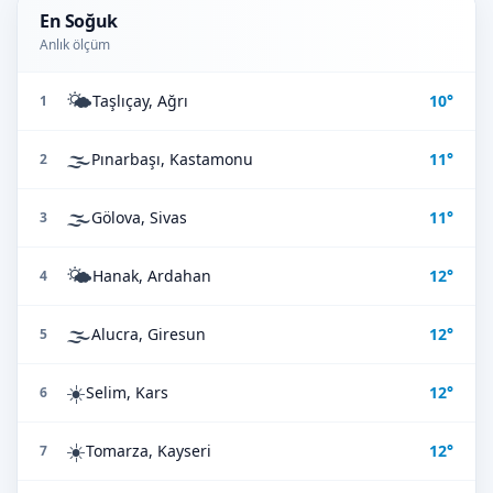
En Soğuk
Anlık ölçüm
🌤️
Taşlıçay, Ağrı
10°
1
🌫️
Pınarbaşı, Kastamonu
11°
2
🌫️
Gölova, Sivas
11°
3
🌤️
Hanak, Ardahan
12°
4
🌫️
Alucra, Giresun
12°
5
☀️
Selim, Kars
12°
6
☀️
Tomarza, Kayseri
12°
7