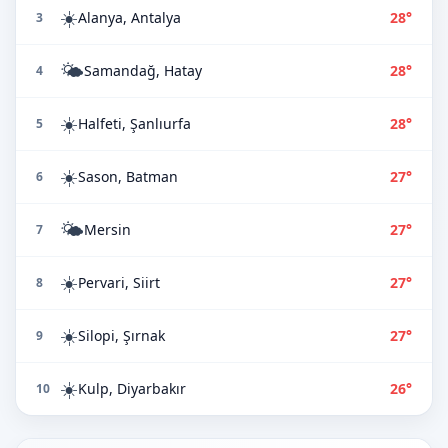
☀️
Alanya, Antalya
28°
3
🌤️
Samandağ, Hatay
28°
4
☀️
Halfeti, Şanlıurfa
28°
5
☀️
Sason, Batman
27°
6
🌤️
Mersin
27°
7
☀️
Pervari, Siirt
27°
8
☀️
Silopi, Şırnak
27°
9
☀️
Kulp, Diyarbakır
26°
10