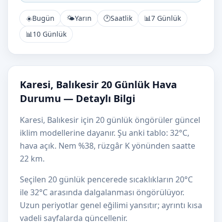
☀️
Bugün
🌤️
Yarın
🕐
Saatlik
📊
7 Günlük
📊
10 Günlük
Karesi, Balıkesir 20 Günlük Hava
Durumu — Detaylı Bilgi
Karesi, Balıkesir için 20 günlük öngörüler güncel
iklim modellerine dayanır. Şu anki tablo: 32°C,
hava açık. Nem %38, rüzgâr K yönünden saatte
22 km.
Seçilen 20 günlük pencerede sıcaklıkların 20°C
ile 32°C arasında dalgalanması öngörülüyor.
Uzun periyotlar genel eğilimi yansıtır; ayrıntı kısa
vadeli sayfalarda güncellenir.