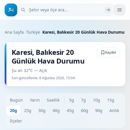
Şehir veya ilçe ara
Ana Sayfa
›
Türkiye
›
Karesi, Balıkesir 20 Günlük Hava Durumu
Karesi, Balıkesir 20
Kaydet
Günlük Hava Durumu
Şu an 32°C — Açık
Son güncelleme:
8 Ağustos 2026, 15:04
Bugün
Yarın
Saatlik
5g
7g
10g
15g
20g
25g
30g
40g
45g
60g
90g
Anlık
İlçeler