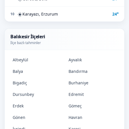
☀️
Karayazı, Erzurum
24°
10
Balıkesir İlçeleri
İlçe bazlı tahminler
Altıeylül
Ayvalık
Balya
Bandırma
Bigadiç
Burhaniye
Dursunbey
Edremit
Erdek
Gömeç
Gönen
Havran
İvrindi
Karesi