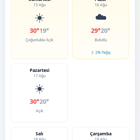
15 Ağu
16 Ağu
☀️
☁️
30°
19°
29°
20°
Çoğunlukla Açık
Bulutlu
💧 2% Yağış
Pazartesi
17 Ağu
☀️
30°
20°
Açık
Salı
Çarşamba
18 Ağu
19 Ağu