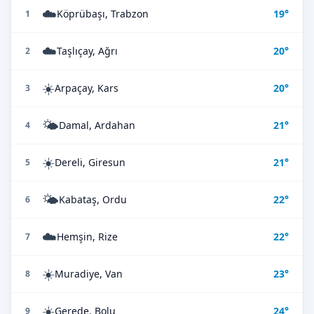
☁️
Köprübaşı, Trabzon
19°
1
☁️
Taşlıçay, Ağrı
20°
2
☀️
Arpaçay, Kars
20°
3
🌤️
Damal, Ardahan
21°
4
☀️
Dereli, Giresun
21°
5
🌤️
Kabataş, Ordu
22°
6
☁️
Hemşin, Rize
22°
7
☀️
Muradiye, Van
23°
8
☀️
Gerede, Bolu
24°
9