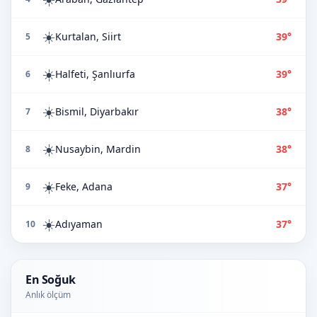
☀️
Kurtalan, Siirt
39°
5
☀️
Halfeti, Şanlıurfa
39°
6
☀️
Bismil, Diyarbakır
38°
7
☀️
Nusaybin, Mardin
38°
8
☀️
Feke, Adana
37°
9
☀️
Adıyaman
37°
10
En Soğuk
Anlık ölçüm