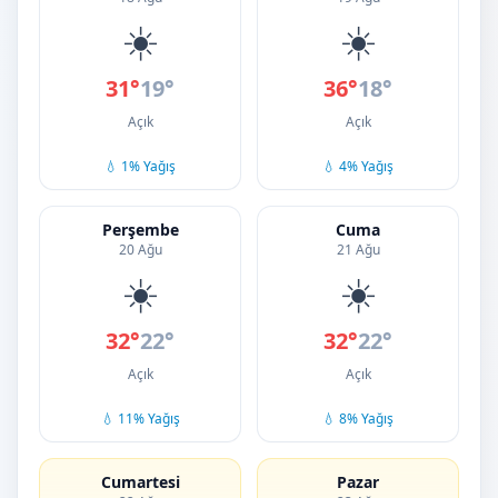
☀️
☀️
31°
19°
36°
18°
Açık
Açık
💧 1% Yağış
💧 4% Yağış
Perşembe
Cuma
20 Ağu
21 Ağu
☀️
☀️
32°
22°
32°
22°
Açık
Açık
💧 11% Yağış
💧 8% Yağış
Cumartesi
Pazar