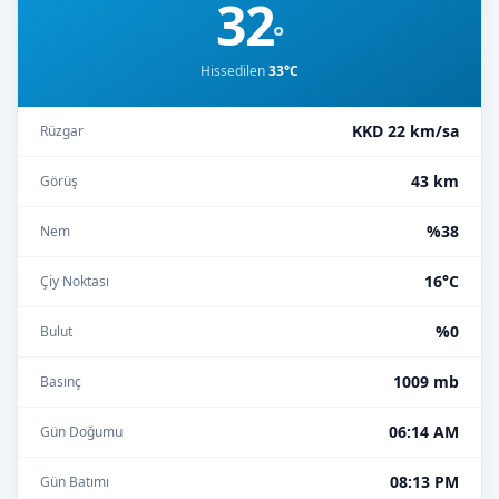
32
°
Hissedilen
33°C
KKD 22 km/sa
Rüzgar
43 km
Görüş
%38
Nem
16°C
Çiy Noktası
%0
Bulut
1009 mb
Basınç
06:14 AM
Gün Doğumu
08:13 PM
Gün Batımı