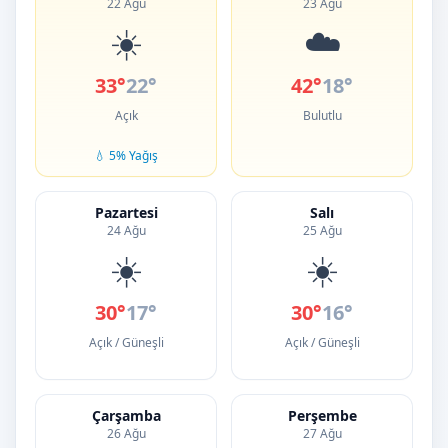
22 Ağu
23 Ağu
☀️
☁️
33°
22°
42°
18°
Açık
Bulutlu
💧 5% Yağış
Pazartesi
Salı
24 Ağu
25 Ağu
☀️
☀️
30°
17°
30°
16°
Açık / Güneşli
Açık / Güneşli
Çarşamba
Perşembe
26 Ağu
27 Ağu