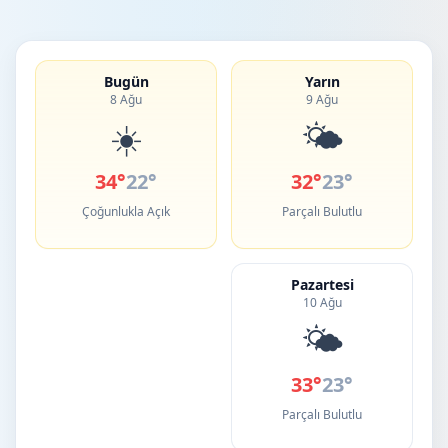
Bugün
Yarın
8 Ağu
9 Ağu
☀️
🌤️
34°
22°
32°
23°
Çoğunlukla Açık
Parçalı Bulutlu
Pazartesi
10 Ağu
🌤️
33°
23°
Parçalı Bulutlu