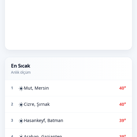
En Sıcak
Anlık ölçüm
☀️
Mut, Mersin
40°
1
☀️
Cizre, Şırnak
40°
2
☀️
Hasankeyf, Batman
39°
3
☀️
Araban, Gaziantep
39°
4