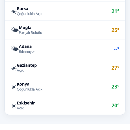
Bursa
☀️
21°
Çoğunlukla Açık
Muğla
🌤️
25°
Parçalı Bulutlu
Adana
🌤️
--°
Bilinmiyor
Gaziantep
☀️
27°
Açık
Konya
☀️
23°
Çoğunlukla Açık
Eskişehir
☀️
20°
Açık