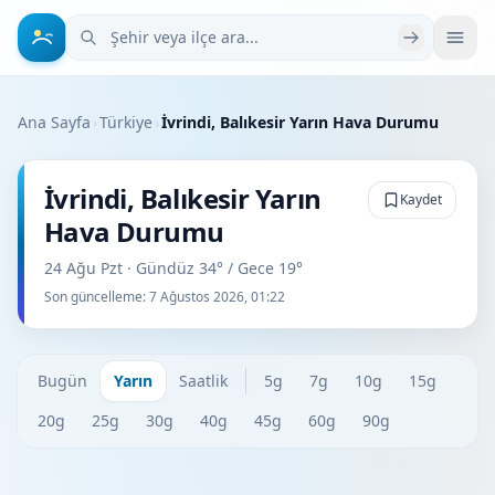
Şehir veya ilçe ara
Ana Sayfa
›
Türkiye
›
İvrindi, Balıkesir Yarın Hava Durumu
İvrindi, Balıkesir Yarın
Kaydet
Hava Durumu
24 Ağu Pzt · Gündüz 34° / Gece 19°
Son güncelleme:
7 Ağustos 2026, 01:22
Bugün
Yarın
Saatlik
5g
7g
10g
15g
20g
25g
30g
40g
45g
60g
90g