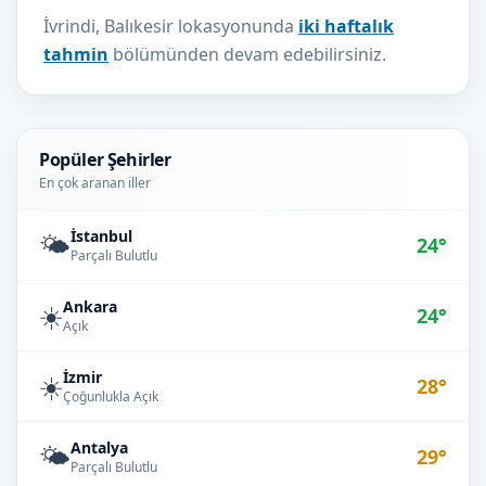
İvrindi, Balıkesir lokasyonunda
iki haftalık
tahmin
bölümünden devam edebilirsiniz.
Popüler Şehirler
En çok aranan iller
İstanbul
🌤️
24°
Parçalı Bulutlu
Ankara
☀️
24°
Açık
İzmir
☀️
28°
Çoğunlukla Açık
Antalya
🌤️
29°
Parçalı Bulutlu