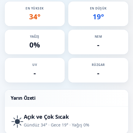
EN YÜKSEK
EN DÜŞÜK
34°
19°
YAĞIŞ
NEM
0%
-
UV
RÜZGAR
-
-
Yarın Özeti
☀️
Açık ve Çok Sıcak
Gündüz 34° · Gece 19° · Yağış 0%