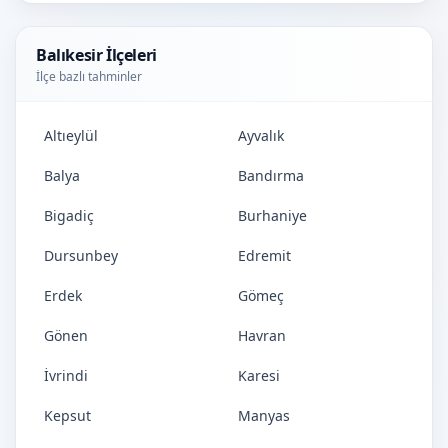
Balıkesir İlçeleri
İlçe bazlı tahminler
Altıeylül
Ayvalık
Balya
Bandırma
Bigadiç
Burhaniye
Dursunbey
Edremit
Erdek
Gömeç
Gönen
Havran
İvrindi
Karesi
Kepsut
Manyas