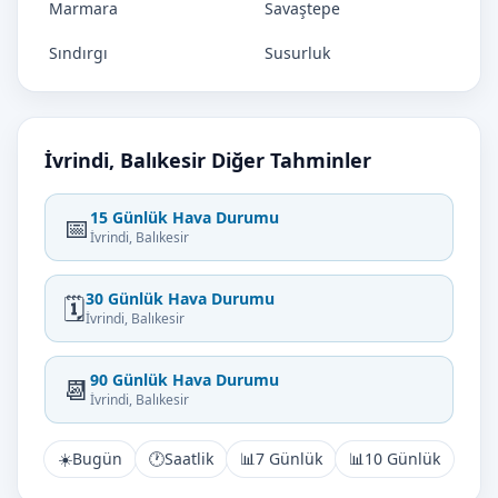
Marmara
Savaştepe
Sındırgı
Susurluk
İvrindi, Balıkesir Diğer Tahminler
15 Günlük Hava Durumu
📅
İvrindi, Balıkesir
30 Günlük Hava Durumu
🗓️
İvrindi, Balıkesir
90 Günlük Hava Durumu
📆
İvrindi, Balıkesir
☀️
Bugün
🕐
Saatlik
📊
7 Günlük
📊
10 Günlük