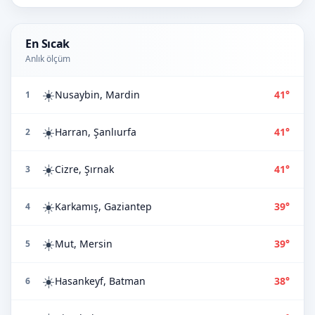
En Sıcak
Anlık ölçüm
☀️
Nusaybin, Mardin
41°
1
☀️
Harran, Şanlıurfa
41°
2
☀️
Cizre, Şırnak
41°
3
☀️
Karkamış, Gaziantep
39°
4
☀️
Mut, Mersin
39°
5
☀️
Hasankeyf, Batman
38°
6