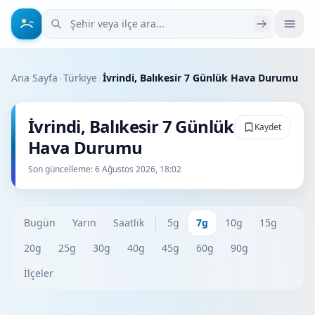
Şehir veya ilçe ara
Ana Sayfa
›
Türkiye
›
İvrindi, Balıkesir 7 Günlük Hava Durumu
İvrindi, Balıkesir 7 Günlük
Kaydet
Hava Durumu
Son güncelleme:
6 Ağustos 2026, 18:02
Bugün
Yarın
Saatlik
5g
7g
10g
15g
20g
25g
30g
40g
45g
60g
90g
İlçeler