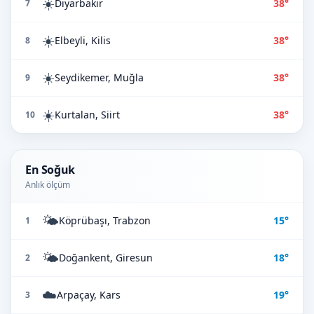
☀️
Diyarbakır
38°
7
☀️
Elbeyli, Kilis
38°
8
☀️
Seydikemer, Muğla
38°
9
☀️
Kurtalan, Siirt
38°
10
En Soğuk
Anlık ölçüm
🌤️
Köprübaşı, Trabzon
15°
1
🌤️
Doğankent, Giresun
18°
2
☁️
Arpaçay, Kars
19°
3