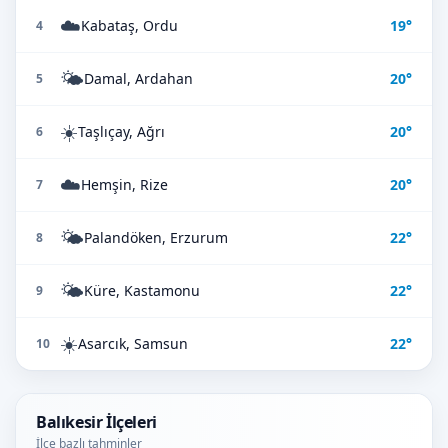
☁️
Kabataş, Ordu
19°
4
🌤️
Damal, Ardahan
20°
5
☀️
Taşlıçay, Ağrı
20°
6
☁️
Hemşin, Rize
20°
7
🌤️
Palandöken, Erzurum
22°
8
🌤️
Küre, Kastamonu
22°
9
☀️
Asarcık, Samsun
22°
10
Balıkesir İlçeleri
İlçe bazlı tahminler