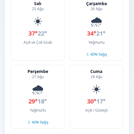
Salı
Çarşamba
25 Ağu
26 Ağu
☀️
🌧️
37°
22°
34°
21°
Açık ve Çok Sıcak
Yağmurlu
💧 40% Yağış
Perşembe
Cuma
27 Ağu
28 Ağu
🌧️
☀️
29°
18°
30°
17°
Yağmurlu
Açık / Güneşli
💧 40% Yağış