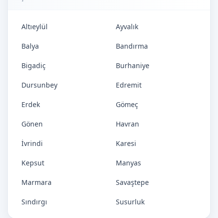
Altıeylül
Ayvalık
Balya
Bandırma
Bigadiç
Burhaniye
Dursunbey
Edremit
Erdek
Gömeç
Gönen
Havran
İvrindi
Karesi
Kepsut
Manyas
Marmara
Savaştepe
Sındırgı
Susurluk